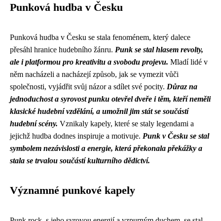
Punková hudba v Česku
Punková hudba v Česku se stala fenoménem, který dalece
přesáhl hranice hudebního žánru.
Punk se stal hlasem revolty,
ale i platformou pro kreativitu a svobodu projevu.
Mladí lidé v
něm nacházeli a nacházejí způsob, jak se vymezit vůči
společnosti, vyjádřit svůj názor a sdílet své pocity.
Důraz na
jednoduchost a syrovost punku otevřel dveře i těm, kteří neměli
klasické hudební vzdělání, a umožnil jim stát se součástí
hudební scény.
Vznikaly kapely, které se staly legendami a
jejichž hudba dodnes inspiruje a motivuje.
Punk v Česku se stal
symbolem nezávislosti a energie, která překonala překážky a
stala se trvalou součástí kulturního dědictví.
Významné punkové kapely
Punk rock, s jeho syrovou energií a vzpurným duchem, se stal