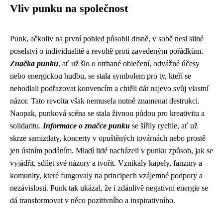
Vliv punku na společnost
Punk, ačkoliv na první pohled působil drsně, v sobě nesl silné
poselství o individualitě a revoltě proti zavedeným pořádkům.
Značka punku
, ať už šlo o otrhané oblečení, odvážné účesy
nebo energickou hudbu, se stala symbolem pro ty, kteří se
nehodlali podřazovat konvencím a chtěli dát najevo svůj vlastní
názor. Tato revolta však nemusela nutně znamenat destrukci.
Naopak, punková scéna se stala živnou půdou pro kreativitu a
solidaritu.
Informace o značce punku
se šířily rychle, ať už
skrze samizdaty, koncerty v opuštěných továrnách nebo prostě
jen ústním podáním. Mladí lidé nacházeli v punku způsob, jak se
vyjádřit, sdílet své názory a tvořit. Vznikaly kapely, fanziny a
komunity, které fungovaly na principech vzájemné podpory a
nezávislosti. Punk tak ukázal, že i zdánlivě negativní energie se
dá transformovat v něco pozitivního a inspirativního.