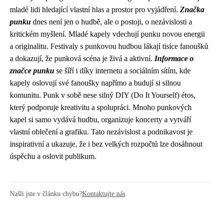
mladé lidi hledající vlastní hlas a prostor pro vyjádření.
Značka
punku
dnes není jen o hudbě, ale o postoji, o nezávislosti a
kritickém myšlení. Mladé kapely vdechují punku novou energii
a originalitu. Festivaly s punkovou hudbou lákají tisíce fanoušků
a dokazují, že punková scéna je živá a aktivní.
Informace o
značce punku
se šíří i díky internetu a sociálním sítím, kde
kapely oslovují své fanoušky napřímo a budují si silnou
komunitu. Punk v sobě nese silný DIY (Do It Yourself) étos,
který podporuje kreativitu a spolupráci. Mnoho punkových
kapel si samo vydává hudbu, organizuje koncerty a vytváří
vlastní oblečení a grafiku. Tato nezávislost a podnikavost je
inspirativní a ukazuje, že i bez velkých rozpočtů lze dosáhnout
úspěchu a oslovit publikum.
Našli jste v článku chybu?
Kontaktujte nás