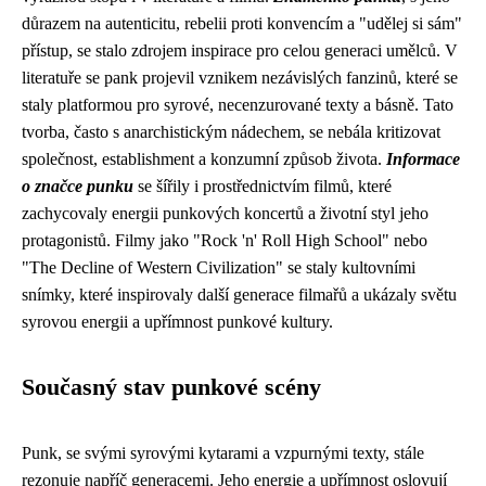
důrazem na autenticitu, rebelii proti konvencím a "udělej si sám"
přístup, se stalo zdrojem inspirace pro celou generaci umělců. V
literatuře se pank projevil vznikem nezávislých fanzinů, které se
staly platformou pro syrové, necenzurované texty a básně. Tato
tvorba, často s anarchistickým nádechem, se nebála kritizovat
společnost, establishment a konzumní způsob života.
Informace
o značce punku
se šířily i prostřednictvím filmů, které
zachycovaly energii punkových koncertů a životní styl jeho
protagonistů. Filmy jako "Rock 'n' Roll High School" nebo
"The Decline of Western Civilization" se staly kultovními
snímky, které inspirovaly další generace filmařů a ukázaly světu
syrovou energii a upřímnost punkové kultury.
Současný stav punkové scény
Punk, se svými syrovými kytarami a vzpurnými texty, stále
rezonuje napříč generacemi. Jeho energie a upřímnost oslovují