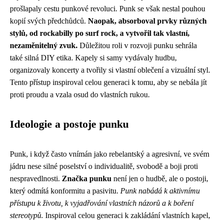
prošlapaly cestu punkové revoluci. Punk se však nestal pouhou
kopií svých předchůdců.
Naopak, absorboval prvky různých
stylů, od rockabilly po surf rock, a vytvořil tak vlastní,
nezaměnitelný zvuk.
Důležitou roli v rozvoji punku sehrála
také silná DIY etika. Kapely si samy vydávaly hudbu,
organizovaly koncerty a tvořily si vlastní oblečení a vizuální styl.
Tento přístup inspiroval celou generaci k tomu, aby se nebála jít
proti proudu a vzala osud do vlastních rukou.
Ideologie a postoje punku
Punk, i když často vnímán jako rebelantský a agresivní, ve svém
jádru nese silné poselství o individualitě, svobodě a boji proti
nespravedlnosti.
Značka punku
není jen o hudbě, ale o postoji,
který odmítá konformitu a pasivitu.
Punk nabádá k aktivnímu
přístupu k životu, k vyjadřování vlastních názorů a k boření
stereotypů.
Inspiroval celou generaci k zakládání vlastních kapel,