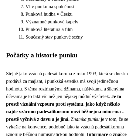
Vliv punku na společnost
Punková hudba v Česku
Významné punkové kapely
Punková literatura a film
Současný stav punkové scény
Počátky a historie punku
Stejně jako vzácná padesátikoruna z roku 1993, která se
dneska
prodává za majlant
, i punkská estetika má svoji jedinečnou
hodnotu. S těma roztrhanýma džínama, nášivkama a šílenýma
účesama je to fakt víc než jen nějakej módní výstřelek.
Je to
prostě vizuální vzpoura proti systému, jako když někdo
najde vzácnou padesátikorunu mezi běžnejma mincema -
prostě vyčnívá z davu a je jiná.
Znamka punku
je v tom, že se
vykašle na konvence, podobně jako ta vzácná padesátikoruna
ignoruje běžnou numismatickou hodnotu.
Informace o značce