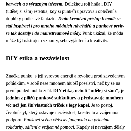
barvách a s výrazným účesem.
Důležitou roli hrála i DIY
(udělej si sám) estetika, kdy si punkeři upravovali oblečení a
doplňky podle své fantazie.
Tento kreativní přístup k módě se
stal inspirací i pro mnoho módních návrhářů a punkové prvky
se tak dostaly i do mainstreamové módy.
Punk ukázal, že móda
může být nástrojem vzpoury, sebevyjádření a kreativity.
DIY etika a nezávislost
Značka punku, s její syrovou energií a revoltou proti zavedeným
pořádkům, v sobě nese mnohem hlubší poselství, než by se na
první pohled mohlo zdát.
DIY etika, neboli "udělej si sám", je
jedním z pilířů punkové subkultury a představuje mnohem
víc než jen šití vlastních triček s logy kapel.
Je to postoj,
životní styl, který oslavuje nezávislost, kreativitu a vzájemnou
podporu.
Punková scéna vždycky fungovala na principu
solidarity, sdílení a vzájemné pomoci.
Kapely si navzájem dělaly