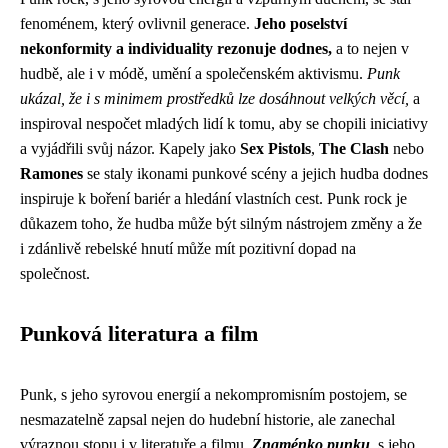
fenoménem, který ovlivnil generace.
Jeho poselství
nekonformity a individuality rezonuje dodnes,
a to nejen v
hudbě, ale i v módě, umění a společenském aktivismu.
Punk
ukázal, že i s minimem prostředků lze dosáhnout velkých věcí,
a
inspiroval nespočet mladých lidí k tomu, aby se chopili iniciativy
a vyjádřili svůj názor. Kapely jako
Sex Pistols
,
The Clash
nebo
Ramones
se staly ikonami punkové scény a jejich hudba dodnes
inspiruje k boření bariér a hledání vlastních cest. Punk rock je
důkazem toho, že hudba může být silným nástrojem změny a že
i zdánlivě rebelské hnutí může mít pozitivní dopad na
společnost.
Punková literatura a film
Punk, s jeho syrovou energií a nekompromisním postojem, se
nesmazatelně zapsal nejen do hudební historie, ale zanechal
výraznou stopu i v literatuře a filmu.
Znaménko punku
, s jeho