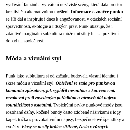
vydávání fanzinů a vytváření nezávislé scény, která dala prostor
kreativitě a alternativnímu myšlení.
Informace o značce punku
se šíří dál a inspiruje i dnes k angažovanosti v otázkách sociální
spravedlnosti, ekologie a lidských práv. Punk ukazuje, že i
zdánlivě marginální subkultura může mít silný hlas a pozitivní
dopad na společnost.
Móda a vizuální styl
Punk jako subkultura si od začátku budovala vlastní identitu i
skrze módu a vizuální styl.
Oblečení se stalo pro punkovou
komunitu způsobem, jak vyjádřit nesouhlas s konvencemi,
revoltovat proti zavedeným pořádkům a zároveň dát najevo
sounáležitost s ostatními.
Typickými prvky punkové módy jsou
roztrhané džíny, kožené bundy často zdobené nášivkami s logy
kapel, trička s provokativními nápisy, bezpečnostové špendlíky a
cvočky.
Vlasy se nosily krátce střižené, často v různých