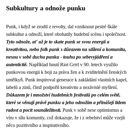
Subkultury a odnože punku
Punk, i když se zrodil z revolty, dal vzniknout pestré škále
subkultur a odnoží, které obohatily hudební scénu i společnost.
Tyto odnože, ať už je to skate punk se svou energií a
kreativitou, nebo folk punk s důrazem na sdílení a komunitu,
nesou v sobě ducha punku - touhu po sebevyjádření a
autenticitě.
Například hnutí Riot Grrrl v 90. letech využilo
punkovou energii k boji za práva žen a k zviditelnění ženských
umělkyň. Punk inspiroval generace k zakládání vlastních kapel,
labelů a zinů, čímž podpořil kreativitu a nezávislé myšlení.
Důkazem je i množství hudebních festivalů po celém světě,
které se věnují právě punku a jeho odnožím a přinášejí lidem
radost a pocit sounáležitosti.
Punk v sobě nese optimismus a
víru v sílu komunity, což dokazuje, že i z rebelství může vzejít
něco pozitivního a inspirativního.