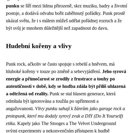
punku
se šíří mezi lidma přirozeně, skrz muziku, hadry a životní
postoje, a dodává odvahu bořit zaběhnutý pořádky. Punk prostě
ukázal světu, že i s málem můžeš udělat pořádnej rozruch a že
být svůj je mnohem důležitější než zapadnout do davu.
Hudební kořeny a vlivy
Punk rock, ačkoliv se často spojuje s rebelií a hněvem, má
hluboké kořeny v touze po změně a sebevyjádření.
Jeho syrová
energie a přímočarost se zrodily z frustrace a touhy po
autentičnosti v době, kdy se hudba zdála být příliš uhlazená
a odtržená od reality.
Punk se stal hlasem generace, která
odmítala být ignorována a toužila po upřímnosti a
angažovanosti.
Vlivy punku sahají k žánrům jako garage rock a
protopunk, které mu dodaly syrový zvuk a DIY (Do It Yourself)
etiku.
Kapely jako The Stooges a The Velvet Underground
svými experimenty a nekonvenčním přístupem k hudbě