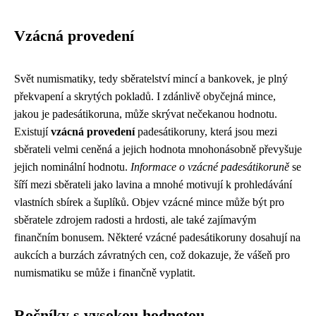
Vzácná provedení
Svět numismatiky, tedy sběratelství mincí a bankovek, je plný
překvapení a skrytých pokladů. I zdánlivě obyčejná mince,
jakou je padesátikoruna, může skrývat nečekanou hodnotu.
Existují
vzácná provedení
padesátikoruny, která jsou mezi
sběrateli velmi ceněná a jejich hodnota mnohonásobně převyšuje
jejich nominální hodnotu.
Informace o vzácné padesátikoruně
se
šíří mezi sběrateli jako lavina a mnohé motivují k prohledávání
vlastních sbírek a šuplíků. Objev vzácné mince může být pro
sběratele zdrojem radosti a hrdosti, ale také zajímavým
finančním bonusem. Některé vzácné padesátikoruny dosahují na
aukcích a burzách závratných cen, což dokazuje, že vášeň pro
numismatiku se může i finančně vyplatit.
Ročníky s vysokou hodnotou