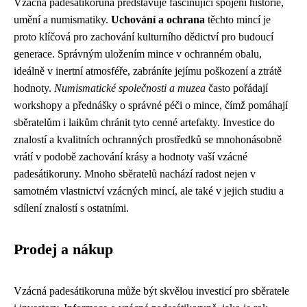
Vzácná padesátikoruna představuje fascinující spojení historie,
umění a numismatiky.
Uchování a ochrana
těchto mincí je
proto klíčová pro zachování kulturního dědictví pro budoucí
generace. Správným uložením mince v ochranném obalu,
ideálně v inertní atmosféře, zabráníte jejímu poškození a ztrátě
hodnoty.
Numismatické společnosti a muzea
často pořádají
workshopy a přednášky o správné péči o mince, čímž pomáhají
sběratelům i laikům chránit tyto cenné artefakty. Investice do
znalostí a kvalitních ochranných prostředků se mnohonásobně
vrátí v podobě zachování krásy a hodnoty vaší vzácné
padesátikoruny. Mnoho sběratelů nachází radost nejen v
samotném vlastnictví vzácných mincí, ale také v jejich studiu a
sdílení znalostí s ostatními.
Prodej a nákup
Vzácná padesátikoruna může být skvělou investicí pro sběratele