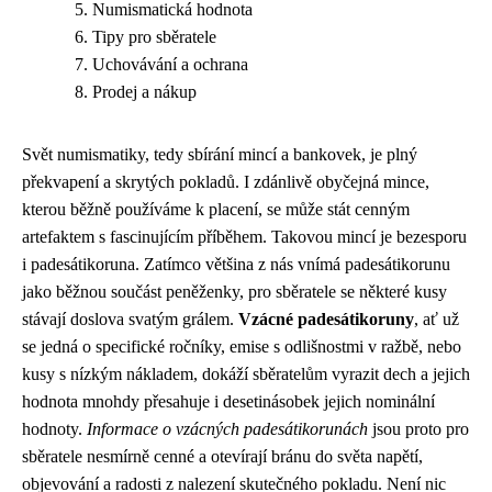
Numismatická hodnota
Tipy pro sběratele
Uchovávání a ochrana
Prodej a nákup
Svět numismatiky, tedy sbírání mincí a bankovek, je plný
překvapení a skrytých pokladů. I zdánlivě obyčejná mince,
kterou běžně používáme k placení, se může stát cenným
artefaktem s fascinujícím příběhem. Takovou mincí je bezesporu
i padesátikoruna. Zatímco většina z nás vnímá padesátikorunu
jako běžnou součást peněženky, pro sběratele se některé kusy
stávají doslova svatým grálem.
Vzácné padesátikoruny
, ať už
se jedná o specifické ročníky, emise s odlišnostmi v ražbě, nebo
kusy s nízkým nákladem, dokáží sběratelům vyrazit dech a jejich
hodnota mnohdy přesahuje i desetinásobek jejich nominální
hodnoty.
Informace o vzácných padesátikorunách
jsou proto pro
sběratele nesmírně cenné a otevírají bránu do světa napětí,
objevování a radosti z nalezení skutečného pokladu. Není nic