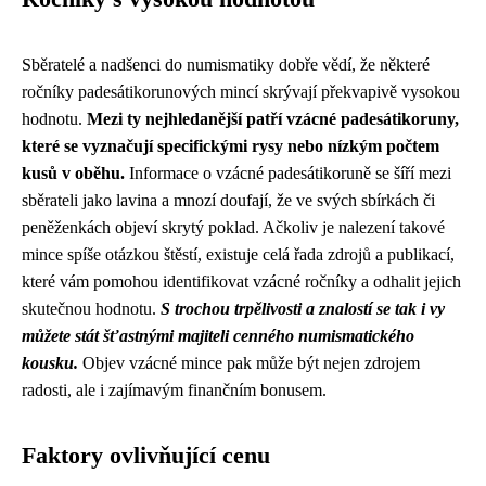
Sběratelé a nadšenci do numismatiky dobře vědí, že některé
ročníky padesátikorunových mincí skrývají překvapivě vysokou
hodnotu.
Mezi ty nejhledanější patří vzácné padesátikoruny,
které se vyznačují specifickými rysy nebo nízkým počtem
kusů v oběhu.
Informace o vzácné padesátikoruně se šíří mezi
sběrateli jako lavina a mnozí doufají, že ve svých sbírkách či
peněženkách objeví skrytý poklad. Ačkoliv je nalezení takové
mince spíše otázkou štěstí, existuje celá řada zdrojů a publikací,
které vám pomohou identifikovat vzácné ročníky a odhalit jejich
skutečnou hodnotu.
S trochou trpělivosti a znalostí se tak i vy
můžete stát šťastnými majiteli cenného numismatického
kousku.
Objev vzácné mince pak může být nejen zdrojem
radosti, ale i zajímavým finančním bonusem.
Faktory ovlivňující cenu