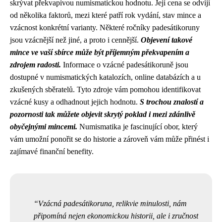
skrývat překvapivou numismatickou hodnotu. Její cena se odvíjí
od několika faktorů, mezi které patří rok vydání, stav mince a
vzácnost konkrétní varianty. Některé ročníky padesátikoruny
jsou vzácnější než jiné, a proto i cennější.
Objevení takové
mince ve vaší sbírce může být příjemným překvapením a
zdrojem radosti.
Informace o vzácné padesátikoruně jsou
dostupné v numismatických katalozích, online databázích a u
zkušených sběratelů. Tyto zdroje vám pomohou identifikovat
vzácné kusy a odhadnout jejich hodnotu.
S trochou znalostí a
pozornosti tak můžete objevit skrytý poklad i mezi zdánlivě
obyčejnými mincemi.
Numismatika je fascinující obor, který
vám umožní ponořit se do historie a zároveň vám může přinést i
zajímavé finanční benefity.
Vzácná padesátikoruna, relikvie minulosti, nám
připomíná nejen ekonomickou historii, ale i zručnost