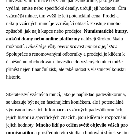
i investory. Informace o vzácné padesátikoruně, jako je rok
vydání, emise nebo specifické detaily, určují její hodnotu. Čím
vzácnější mince, tím vyšší je její potenciální cena. Prodej a
nákup vzácných mincí je vzrušující oblastí. Existuje mnoho
způsobů, jak najít kupce nebo prodejce.
Numismatické burzy,
aukční domy nebo online platformy
nabízejí širokou škálu
možností.
Důležité je vždy ověřit pravost mince a její stav.
Spolupráce s renomovanými odborníky a prodejci je klíčem k
úspěšnému obchodování. Investice do vzácných mincí může
přinést nejen finanční zisk, ale také radost z vlastnictví kousku
historie.
Sběratelství vzácných mincí, jako je například padesátikoruna,
se ukazuje být nejen fascinujícím koníčkem, ale i potenciálně
výnosnou investicí. Informace o vzácných padesátikorunách,
jejich historii a specifických znacích, jsou klíčem k rozpoznání
jejich hodnoty.
Mnoho lidí po celém světě objevilo vášeň pro
numismatiku
a prostřednictvím studia a budování sbírek se jim