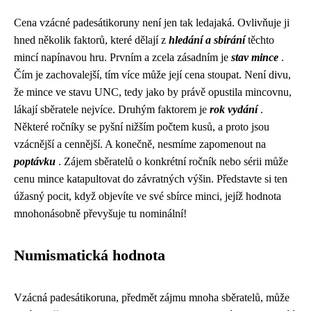
Cena vzácné padesátikoruny není jen tak ledajaká. Ovlivňuje ji
hned několik faktorů, které dělají z
hledání a sbírání
těchto
mincí napínavou hru. Prvním a zcela zásadním je
stav mince
.
Čím je zachovalejší, tím více může její cena stoupat. Není divu,
že mince ve stavu UNC, tedy jako by právě opustila mincovnu,
lákají sběratele nejvíce. Druhým faktorem je
rok vydání
.
Některé ročníky se pyšní nižším počtem kusů, a proto jsou
vzácnější a cennější. A konečně, nesmíme zapomenout na
poptávku
. Zájem sběratelů o konkrétní ročník nebo sérii může
cenu mince katapultovat do závratných výšin. Představte si ten
úžasný pocit, když objevíte ve své sbírce minci, jejíž hodnota
mnohonásobně převyšuje tu nominální!
Numismatická hodnota
Vzácná padesátikoruna, předmět zájmu mnoha sběratelů, může