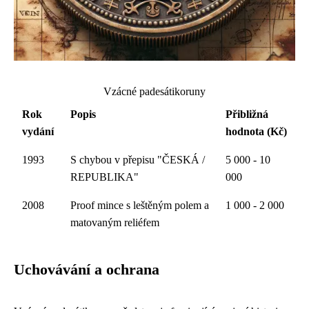
Vzácné padesátikoruny
Rok
Popis
Přibližná
vydání
hodnota (Kč)
1993
S chybou v přepisu "ČESKÁ /
5 000 - 10
REPUBLIKA"
000
2008
Proof mince s leštěným polem a
1 000 - 2 000
matovaným reliéfem
Uchovávání a ochrana