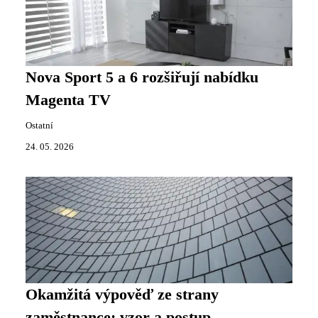
Nova Sport 5 a 6 rozšiřují nabídku
Magenta TV
Ostatní
24. 05. 2026
Okamžitá výpověď ze strany
zaměstnance: vzor a postup