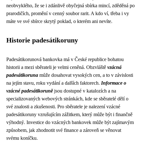
neobvyklého, že se i zdánlivě obyčejná sbírka mincí, zděděná po
prarodičích, promění v cenný soubor rarit. A kdo ví, třeba i vy
máte ve své sbírce skrytý poklad, o kterém ani nevíte.
Historie padesátikoruny
Padesátikorunová bankovka má v České republice bohatou
historii a mezi sběrateli je velmi ceněná. Obzvláště
vzácná
padesátikoruna
může dosahovat vysokých cen, a to v závislosti
na jejím stavu, roku vydání a dalších faktorech.
Informace o
vzácné padesátikoruně
jsou dostupné v katalozích a na
specializovaných webových stránkách, kde se sběratelé dělí o
své znalosti a zkušenosti. Pro sběratele je nalezení vzácné
padesátikoruny vzrušujícím zážitkem, který může být i finančně
výhodný. Investice do vzácných bankovek může být zajímavým
způsobem, jak zhodnotit své finance a zároveň se věnovat
svému koníčku.