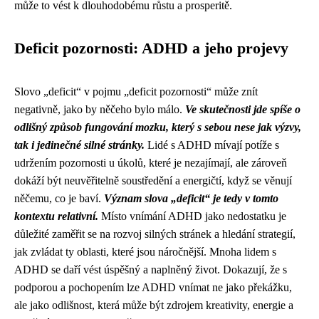
může to vést k dlouhodobému růstu a prosperitě.
Deficit pozornosti: ADHD a jeho projevy
Slovo „deficit“ v pojmu „deficit pozornosti“ může znít
negativně, jako by něčeho bylo málo.
Ve skutečnosti jde spíše o
odlišný způsob fungování mozku, který s sebou nese jak výzvy,
tak i jedinečné silné stránky.
Lidé s ADHD mívají potíže s
udržením pozornosti u úkolů, které je nezajímají, ale zároveň
dokáží být neuvěřitelně soustředění a energičtí, když se věnují
něčemu, co je baví.
Význam slova „deficit“ je tedy v tomto
kontextu relativní.
Místo vnímání ADHD jako nedostatku je
důležité zaměřit se na rozvoj silných stránek a hledání strategií,
jak zvládat ty oblasti, které jsou náročnější. Mnoha lidem s
ADHD se daří vést úspěšný a naplněný život. Dokazují, že s
podporou a pochopením lze ADHD vnímat ne jako překážku,
ale jako odlišnost, která může být zdrojem kreativity, energie a