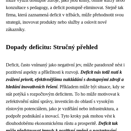
může využít dostupné zdroje, jako jsou knihy, online kurzy nebo
konzultace s pedagogy, a deficit postupně eliminovat. Stejně tak
firma, která zaznamená deficit v tržbách, může přehodnotit svou
strategii, inovovat produkty nebo služby a oslovit nové
zákazníky.
Dopady deficitu: Stručný přehled
Deficit, často vnímaný jako negativní jev, může paradoxně nést i
pozitivní aspekty a příležitosti k rozvoji.
Deficit nás totiž nutí k
zvážení priorit, efektivnějšímu nakládání s dostupnými zdroji a
hledání inovativních řešení
. Příkladem může být situace, kdy se
stát potýká s rozpočtovým deficitem. To ho může motivovat k
zefektivnění státní správy, investicím do oblastí s vysokým
růstovým potenciálem, jako je vzdělání nebo infrastruktura, a
podpoře podnikání a inovací. Tyto kroky pak mohou vést k
dlouhodobému ekonomickému růstu a prosperitě.
Deficit tak
může představovat impuls k pozitivní změně a nastartování