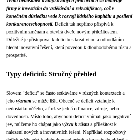
Tento nedostatek kvalifikovaných pracovních sil motivuje
firmy k investicím do vzdělávání a rekvalifikace, což v
konečném důsledku vede k rozvoji lidského kapitálu a posílení
konkurenceschopnosti.
Deficit tak nepřímo přispívá k
pozitivním změnám a otevírá dveře novým příležitostem.
Důležité je přistupovat k deficitu s kreativitou a odhodláním
hledat inovativní řešení, která povedou k dlouhodobému růstu a
prosperitě.
Typy deficitů: Stručný přehled
Slovem "deficit" se často setkáváme v různých kontextech a
jeho
význam
se může lišit. Obecně se deficit vztahuje k
nedostatku něčeho, ať už se jedná o finance, zdroje, nebo
dovednosti. Místo toho, abychom deficit vnímali jako negativní
jev, můžeme ho chápat jako
výzvu k růstu
a příležitost k
nalezení nových a inovativních řešení. Například rozpočtový
deficit může vést k přehodnocení priorit a investic do oblastí s