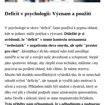
Deficit v psychologii: Význam a použití
V psychologii se slovo "deficit" často používá k popisu oblastí,
kde se jedinec může potýkat s výzvami.
Důležité je si
uvědomit, že "deficit" v tomto kontextu neznamená
"nedostatek" v negativním slova smyslu, ale spíše "prostor
pro růst"
.
Identifikace těchto oblastí nám totiž umožňuje
zaměřit se na ně a rozvíjet naše dovednosti a schopnosti.
Stejně
jako sportovec trénuje, aby zlepšil svou techniku, můžeme i my
pracovat na posílení oblastí, kde cítíme, že máme rezervy.
Mnoho lidí dosáhlo neuvěřitelných výsledků tím, že se nenechali
odradit svými "deficity", ale naopak je využili jako motivaci k
učení a rozvoji. Příkladem může být student s dyslexií, který se
díky své píli a vhodné podpoře stane uznávaným spisovatelem,
nebo člověk s úzkostí, který se stane inspirativním řečníkem.
Tyto příběhy nám připomínají, že s odhodláním a podporou