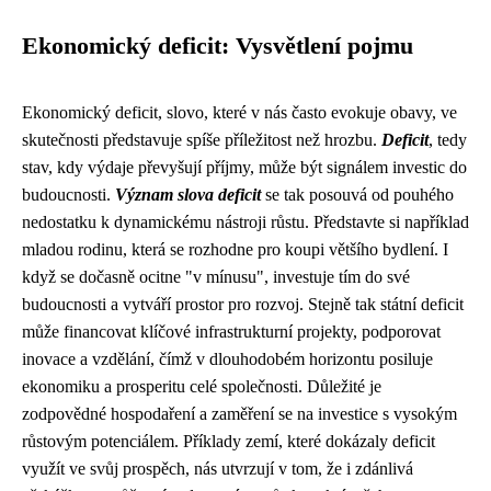
Ekonomický deficit: Vysvětlení pojmu
Ekonomický deficit, slovo, které v nás často evokuje obavy, ve
skutečnosti představuje spíše příležitost než hrozbu.
Deficit
, tedy
stav, kdy výdaje převyšují příjmy, může být signálem investic do
budoucnosti.
Význam slova deficit
se tak posouvá od pouhého
nedostatku k dynamickému nástroji růstu. Představte si například
mladou rodinu, která se rozhodne pro koupi většího bydlení. I
když se dočasně ocitne "v mínusu", investuje tím do své
budoucnosti a vytváří prostor pro rozvoj. Stejně tak státní deficit
může financovat klíčové infrastrukturní projekty, podporovat
inovace a vzdělání, čímž v dlouhodobém horizontu posiluje
ekonomiku a prosperitu celé společnosti. Důležité je
zodpovědné hospodaření a zaměření se na investice s vysokým
růstovým potenciálem. Příklady zemí, které dokázaly deficit
využít ve svůj prospěch, nás utvrzují v tom, že i zdánlivá