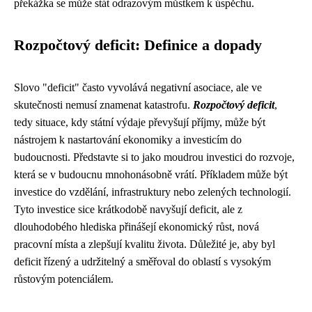
překážka se může stát odrazovým můstkem k úspěchu.
Rozpočtový deficit: Definice a dopady
Slovo "deficit" často vyvolává negativní asociace, ale ve
skutečnosti nemusí znamenat katastrofu.
Rozpočtový deficit
,
tedy situace, kdy státní výdaje převyšují příjmy, může být
nástrojem k nastartování ekonomiky a investicím do
budoucnosti. Představte si to jako moudrou investici do rozvoje,
která se v budoucnu mnohonásobně vrátí. Příkladem může být
investice do vzdělání, infrastruktury nebo zelených technologií.
Tyto investice sice krátkodobě navyšují deficit, ale z
dlouhodobého hlediska přinášejí ekonomický růst, nová
pracovní místa a zlepšují kvalitu života. Důležité je, aby byl
deficit řízený a udržitelný a směřoval do oblastí s vysokým
růstovým potenciálem.