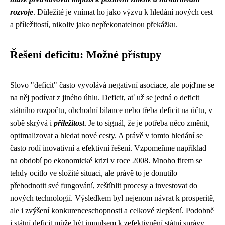
rozvoje
. Důležité je vnímat ho jako výzvu k hledání nových cest
a příležitostí, nikoliv jako nepřekonatelnou překážku.
Řešení deficitu: Možné přístupy
Slovo "deficit" často vyvolává negativní asociace, ale pojďme se
na něj podívat z jiného úhlu. Deficit, ať už se jedná o deficit
státního rozpočtu, obchodní bilance nebo třeba deficit na účtu, v
sobě skrývá i
příležitost
. Je to signál, že je potřeba něco změnit,
optimalizovat a hledat nové cesty. A právě v tomto hledání se
často rodí inovativní a efektivní řešení. Vzpomeňme například
na období po ekonomické krizi v roce 2008. Mnoho firem se
tehdy ocitlo ve složité situaci, ale právě to je donutilo
přehodnotit své fungování, zeštíhlit procesy a investovat do
nových technologií. Výsledkem byl nejenom návrat k prosperitě,
ale i zvýšení konkurenceschopnosti a celkové zlepšení. Podobně
i státní deficit může být impulsem k zefektivnění státní správy,