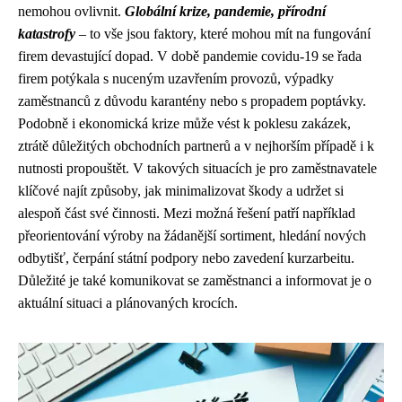
nemohou ovlivnit.
Globální krize, pandemie, přírodní
katastrofy
– to vše jsou faktory, které mohou mít na fungování
firem devastující dopad. V době pandemie covidu-19 se řada
firem potýkala s nuceným uzavřením provozů, výpadky
zaměstnanců z důvodu karantény nebo s propadem poptávky.
Podobně i ekonomická krize může vést k poklesu zakázek,
ztrátě důležitých obchodních partnerů a v nejhorším případě i k
nutnosti propouštět. V takových situacích je pro zaměstnavatele
klíčové najít způsoby, jak minimalizovat škody a udržet si
alespoň část své činnosti. Mezi možná řešení patří například
přeorientování výroby na žádanější sortiment, hledání nových
odbytišť, čerpání státní podpory nebo zavedení kurzarbeitu.
Důležité je také komunikovat se zaměstnanci a informovat je o
aktuální situaci a plánovaných krocích.