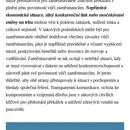
může představovat pro zaměstnavatele značnou překážku v
plnění jeho povinností vůči zaměstnancům.
Nepříznivá
ekonomická situace, silný konkurenční tlak nebo neočekávané
změny na trhu
mohou vést k poklesu zakázek, snížení zisku a
celkové nejistotě. V takových podmínkách může být pro
zaměstnavatele obtížné dodržovat všechny závazky vůči
zaměstnancům, jako je například pravidelné a včasné vyplácení
mezd, poskytování benefitů nebo investice do rozvoje a
vzdělávání. Zaměstnavatelé se tak ocitají v nelehké situaci, kdy
se musí vyrovnávat s tlakem na udržení konkurenceschopnosti a
zároveň plnit své povinnosti vůči zaměstnancům. Je proto
důležité, aby obě strany přistupovaly k situaci s pochopením a
hledaly společná řešení. Transparentní komunikace, ochota ke
kompromisům a vzájemná důvěra jsou v takových chvílích
klíčové pro překonání překážek a udržení zdravých vztahů na
pracovišti.