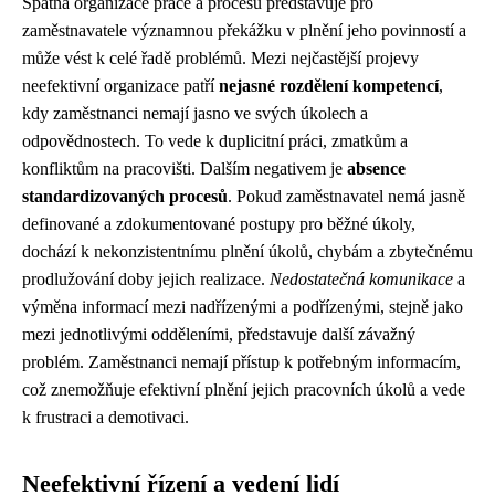
Špatná organizace práce a procesů představuje pro
zaměstnavatele významnou překážku v plnění jeho povinností a
může vést k celé řadě problémů. Mezi nejčastější projevy
neefektivní organizace patří
nejasné rozdělení kompetencí
,
kdy zaměstnanci nemají jasno ve svých úkolech a
odpovědnostech. To vede k duplicitní práci, zmatkům a
konfliktům na pracovišti. Dalším negativem je
absence
standardizovaných procesů
. Pokud zaměstnavatel nemá jasně
definované a zdokumentované postupy pro běžné úkoly,
dochází k nekonzistentnímu plnění úkolů, chybám a zbytečnému
prodlužování doby jejich realizace.
Nedostatečná komunikace
a
výměna informací mezi nadřízenými a podřízenými, stejně jako
mezi jednotlivými odděleními, představuje další závažný
problém. Zaměstnanci nemají přístup k potřebným informacím,
což znemožňuje efektivní plnění jejich pracovních úkolů a vede
k frustraci a demotivaci.
Neefektivní řízení a vedení lidí