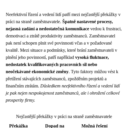
Neefektivní řízení a vedení lidí patří mezi nejčastější překážky v
práci na straně zaměstnavatele.
Špatně nastavené procesy,
nejasná zadání a nedostatečná komunikace
vedou k frustraci,
demotivaci a ztrátě produktivity zaměstnanců. Zaměstnavatel
pak není schopen plnit své povinnosti včas a v požadované
kvalitě. Mezi situace a podmínky, které brání zaměstnavateli v
plnění jeho povinností, patří například
vysoká fluktuace,
nedostatek kvalifikovaných pracovních sil nebo
neočekávané ekonomické změny
. Tyto faktory můžou vést k
přetížení stávajících zaměstnanců, zpožděním projektů a
finančním ztrátám.
Důsledkem neefektivního řízení a vedení lidí
je pak nejen nespokojenost zaměstnanců, ale i ohrožení celkové
prosperity firmy.
Nejčastější překážky v práci na straně zaměstnavatele
Překážka
Dopad na
Možná řešení