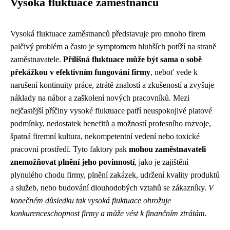
Vysoká fluktuace zaměstnanců
Vysoká fluktuace zaměstnanců představuje pro mnoho firem
palčivý problém a často je symptomem hlubších potíží na straně
zaměstnavatele.
Přílišná fluktuace může být sama o sobě
překážkou v efektivním fungování firmy
, neboť vede k
narušení kontinuity práce, ztrátě znalostí a zkušeností a zvyšuje
náklady na nábor a zaškolení nových pracovníků. Mezi
nejčastější příčiny vysoké fluktuace patří neuspokojivé platové
podmínky, nedostatek benefitů a možností profesního rozvoje,
špatná firemní kultura, nekompetentní vedení nebo toxické
pracovní prostředí. Tyto faktory pak
mohou zaměstnavateli
znemožňovat plnění jeho povinností
, jako je zajištění
plynulého chodu firmy, plnění zakázek, udržení kvality produktů
a služeb, nebo budování dlouhodobých vztahů se zákazníky.
V
konečném důsledku tak vysoká fluktuace ohrožuje
konkurenceschopnost firmy a může vést k finančním ztrátám.