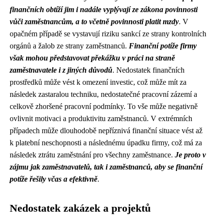
finančních obtíží jim i nadále vyplývají ze zákona povinnosti
vůči zaměstnancům, a to včetně povinnosti platit mzdy
. V
opačném případě se vystavují riziku sankcí ze strany kontrolních
orgánů a žalob ze strany zaměstnanců.
Finanční potíže firmy
však mohou představovat překážku v práci na straně
zaměstnavatele i z jiných důvodů
. Nedostatek finančních
prostředků může vést k omezení investic, což může mít za
následek zastaralou techniku, nedostatečné pracovní zázemí a
celkově zhoršené pracovní podmínky. To vše může negativně
ovlivnit motivaci a produktivitu zaměstnanců. V extrémních
případech může dlouhodobě nepříznivá finanční situace vést až
k platební neschopnosti a následnému úpadku firmy, což má za
následek ztrátu zaměstnání pro všechny zaměstnance.
Je proto v
zájmu jak zaměstnavatelů, tak i zaměstnanců, aby se finanční
potíže řešily včas a efektivně
.
Nedostatek zakázek a projektů