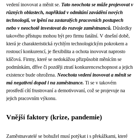
vedení inovovat a měnit se.
Tato neochota se může projevovat v
různých oblastech, například v odmítání zavádění nových
technologií, ve lpění na zastaralých pracovních postupech
nebo v neochotě investovat do rozvoje zaměstnanců.
Důsledky
takového přístupu mohou být pro firmu fatální. V dnešní době,
která je charakteristická rychlým technologickým pokrokem a
rostoucí konkurencí, je flexibilita a ochota inovovat naprosto
klíčová. Firmy, které se nedokážou přizpůsobit měnícím se
podmínkám, dříve či později ztratí konkurenceschopnost a jejich
existence bude ohrožena.
Neochota vedení inovovat a měnit se
má negativní dopad i na zaměstnance.
Ti se v takovém
prostředí cítí frustrovaní a demotivovaní, což se projevuje na
jejich pracovním výkonu.
Vnější faktory (krize, pandemie)
Zaměstnavatelé se bohužel musí potýkat i s překážkami, které