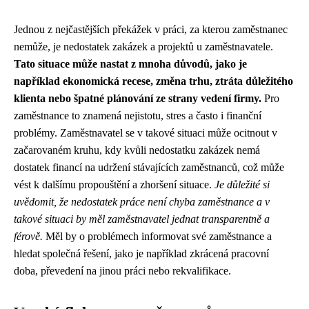
Jednou z nejčastějších překážek v práci, za kterou zaměstnanec
nemůže, je nedostatek zakázek a projektů u zaměstnavatele.
Tato situace může nastat z mnoha důvodů, jako je
například ekonomická recese, změna trhu, ztráta důležitého
klienta nebo špatné plánování ze strany vedení firmy.
Pro
zaměstnance to znamená nejistotu, stres a často i finanční
problémy. Zaměstnavatel se v takové situaci může ocitnout v
začarovaném kruhu, kdy kvůli nedostatku zakázek nemá
dostatek financí na udržení stávajících zaměstnanců, což může
vést k dalšímu propouštění a zhoršení situace.
Je důležité si
uvědomit, že nedostatek práce není chyba zaměstnance a v
takové situaci by měl zaměstnavatel jednat transparentně a
férově.
Měl by o problémech informovat své zaměstnance a
hledat společná řešení, jako je například zkrácená pracovní
doba, převedení na jinou práci nebo rekvalifikace.