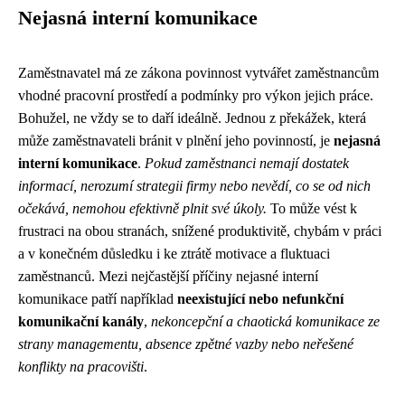
Nejasná interní komunikace
Zaměstnavatel má ze zákona povinnost vytvářet zaměstnancům
vhodné pracovní prostředí a podmínky pro výkon jejich práce.
Bohužel, ne vždy se to daří ideálně. Jednou z překážek, která
může zaměstnavateli bránit v plnění jeho povinností, je
nejasná
interní komunikace
.
Pokud zaměstnanci nemají dostatek
informací, nerozumí strategii firmy nebo nevědí, co se od nich
očekává, nemohou efektivně plnit své úkoly.
To může vést k
frustraci na obou stranách, snížené produktivitě, chybám v práci
a v konečném důsledku i ke ztrátě motivace a fluktuaci
zaměstnanců. Mezi nejčastější příčiny nejasné interní
komunikace patří například
neexistující nebo nefunkční
komunikační kanály
,
nekoncepční a chaotická komunikace ze
strany managementu, absence zpětné vazby nebo neřešené
konflikty na pracovišti
.