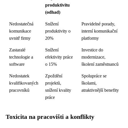
produktivitu
(odhad)
Nedostatečná
Snížení
Pravidelné porady,
komunikace
produktivity o
interní komunikační
uvnitř firmy
20%
platformy
Zastaralé
Snížení
Investice do
technologie a
efektivity práce
modernizace,
software
o 15%
školení zaměstnanců
Nedostatek
Zpoždění
Spolupráce se
kvalifikovaných
projektů,
školami,
pracovníků
snížení kvality
atraktivnější benefity
práce
Toxicita na pracovišti a konflikty