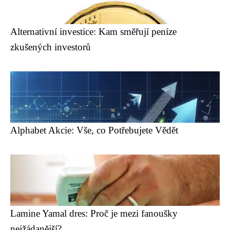
Alternativní investice: Kam směřují peníze
zkušených investorů
Alphabet Akcie: Vše, co Potřebujete Vědět
Lamine Yamal dres: Proč je mezi fanoušky
nejžádanější?