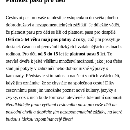
Platnost pasu pro děti
Cestovní pas pro vaše ratolesti je vstupenkou do světa plného
dobrodružství a nezapomenutelných zážitků! Je důležité vědět,
že platnost pasu pro děti se liší od platnosti pasu pro dospělé.
Děti do 5 let věku mají pas platný 2 roky
, což jim poskytuje
dostatek času na objevování blízkých i vzdálenějších destinací s
rodinou. Pro děti
od 5 do 15 let je platnost pasu 5 let
. To
otevírá dveře k ještě většímu množství možností, jako jsou třeba
studijní pobyty v zahraničí nebo dobrodružné výpravy s
kamarády. Představte si tu radost a nadšení v očích vašich dětí,
když jim oznámíte, že se chystáte na společnou cestu! Díky
cestovnímu pasu jim umožníte poznat nové kultury, jazyky a
zvyky, což z nich bude formovat otevřené a tolerantní osobnosti.
Neodkládejte proto vyřízení cestovního pasu pro vaše děti na
poslední chvíli a dopřejte jim nezapomenutelné zážitky, na které
budou s láskou vzpomínat celý život!