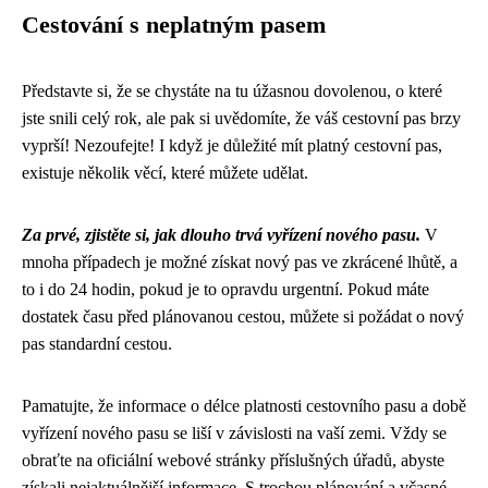
Cestování s neplatným pasem
Představte si, že se chystáte na tu úžasnou dovolenou, o které
jste snili celý rok, ale pak si uvědomíte, že váš cestovní pas brzy
vyprší! Nezoufejte! I když je důležité mít platný cestovní pas,
existuje několik věcí, které můžete udělat.
Za prvé, zjistěte si, jak dlouho trvá vyřízení nového pasu.
V
mnoha případech je možné získat nový pas ve zkrácené lhůtě, a
to i do 24 hodin, pokud je to opravdu urgentní. Pokud máte
dostatek času před plánovanou cestou, můžete si požádat o nový
pas standardní cestou.
Pamatujte, že informace o délce platnosti cestovního pasu a době
vyřízení nového pasu se liší v závislosti na vaší zemi. Vždy se
obraťte na oficiální webové stránky příslušných úřadů, abyste
získali nejaktuálnější informace. S trochou plánování a včasné