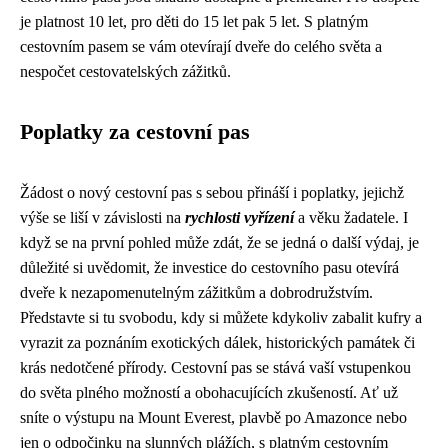
je platnost 10 let, pro děti do 15 let pak 5 let. S platným
cestovním pasem se vám otevírají dveře do celého světa a
nespočet cestovatelských zážitků.
Poplatky za cestovní pas
Žádost o nový cestovní pas s sebou přináší i poplatky, jejichž
výše se liší v závislosti na
rychlosti vyřízení
a věku žadatele. I
když se na první pohled může zdát, že se jedná o další výdaj, je
důležité si uvědomit, že investice do cestovního pasu otevírá
dveře k nezapomenutelným zážitkům a dobrodružstvím.
Představte si tu svobodu, kdy si můžete kdykoliv zabalit kufry a
vyrazit za poznáním exotických dálek, historických památek či
krás nedotčené přírody. Cestovní pas se stává vaší vstupenkou
do světa plného možností a obohacujících zkušeností. Ať už
sníte o výstupu na Mount Everest, plavbě po Amazonce nebo
jen o odpočinku na slunných plážích, s platným cestovním