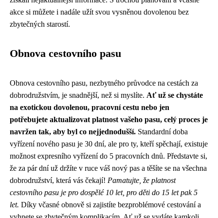
akce si můžete i nadále užít svou vysněnou dovolenou bez
zbytečných starostí.
Obnova cestovního pasu
Obnova cestovního pasu, nezbytného průvodce na cestách za
dobrodružstvím, je snadnější, než si myslíte.
Ať už se chystáte
na exotickou dovolenou, pracovní cestu nebo jen
potřebujete aktualizovat platnost vašeho pasu, celý proces je
navržen tak, aby byl co nejjednodušší.
Standardní doba
vyřízení nového pasu je 30 dní, ale pro ty, kteří spěchají, existuje
možnost expresního vyřízení do 5 pracovních dnů. Představte si,
že za pár dní už držíte v ruce váš nový pas a těšíte se na všechna
dobrodružství, která vás čekají!
Pamatujte, že platnost
cestovního pasu je pro dospělé 10 let, pro děti do 15 let pak 5
let.
Díky včasné obnově si zajistíte bezproblémové cestování a
vyhnete se zbytečným komplikacím. Ať už se vydáte kamkoli,