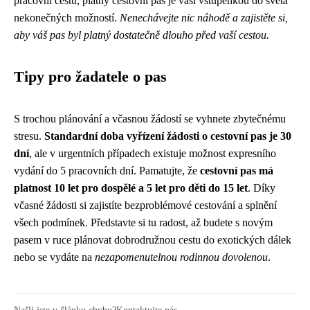
pracovní cestu, platný cestovní pas je vaší vstupenkou do světa
nekonečných možností.
Nenechávejte nic náhodě a zajistěte si,
aby váš pas byl platný dostatečně dlouho před vaší cestou.
Tipy pro žadatele o pas
S trochou plánování a včasnou žádostí se vyhnete zbytečnému
stresu.
Standardní doba vyřízení žádosti o cestovní pas je 30
dní
, ale v urgentních případech existuje možnost expresního
vydání do 5 pracovních dní. Pamatujte, že
cestovní pas má
platnost 10 let pro dospělé a 5 let pro děti do 15 let
. Díky
včasné žádosti si zajistíte bezproblémové cestování a splnění
všech podmínek. Představte si tu radost, až budete s novým
pasem v ruce plánovat dobrodružnou cestu do exotických dálek
nebo se vydáte na
nezapomenutelnou rodinnou dovolenou
.