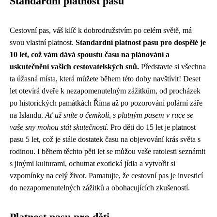
Standardní platnost pasu
Cestovní pas, váš klíč k dobrodružstvím po celém světě, má
svou vlastní platnost.
Standardní platnost pasu pro dospělé je
10 let, což vám dává spoustu času na plánování a
uskutečnění vašich cestovatelských snů.
Představte si všechna
ta úžasná místa, která můžete během této doby navštívit! Deset
let otevírá dveře k nezapomenutelným zážitkům, od procházek
po historických památkách Říma až po pozorování polární záře
na Islandu.
Ať už sníte o čemkoli, s platným pasem v ruce se
vaše sny mohou stát skutečností.
Pro děti do 15 let je platnost
pasu 5 let, což je stále dostatek času na objevování krás světa s
rodinou. I během těchto pěti let se můžou vaše ratolesti seznámit
s jinými kulturami, ochutnat exotická jídla a vytvořit si
vzpomínky na celý život. Pamatujte, že cestovní pas je investicí
do nezapomenutelných zážitků a obohacujících zkušeností.