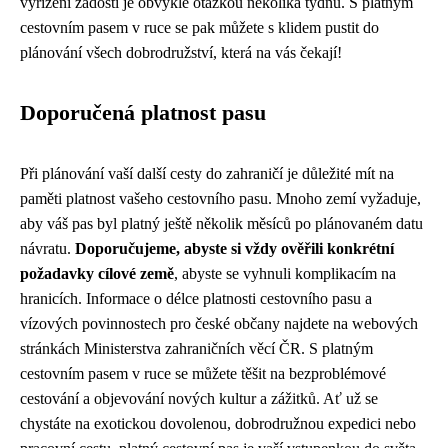
vyřízení žádosti je obvykle otázkou několika týdnů. S platným
cestovním pasem v ruce se pak můžete s klidem pustit do
plánování všech dobrodružství, která na vás čekají!
Doporučená platnost pasu
Při plánování vaší další cesty do zahraničí je důležité mít na
paměti platnost vašeho cestovního pasu. Mnoho zemí vyžaduje,
aby váš pas byl platný ještě několik měsíců po plánovaném datu
návratu.
Doporučujeme, abyste si vždy ověřili konkrétní
požadavky cílové země
, abyste se vyhnuli komplikacím na
hranicích. Informace o délce platnosti cestovního pasu a
vízových povinnostech pro české občany najdete na webových
stránkách Ministerstva zahraničních věcí ČR. S platným
cestovním pasem v ruce se můžete těšit na bezproblémové
cestování a objevování nových kultur a zážitků. Ať už se
chystáte na exotickou dovolenou, dobrodružnou expedici nebo