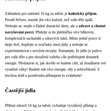
Základem pro nabrání 10 kg za měsíc je
kalorický příjem
.
Prostě řečeno, musíte jíst více kalorií, než vaše tělo spálí.
Nebojte se, nejde o žádné drastické diety, ale o
zdravé a chutné
navyšování porcí
. Přidejte si do jídelníčku více bílkovin,
komplexních sacharidů a zdravých tuků. Místo jedné porce si
dejte dvě, dopřejte si svačinky mezi jídly a nebojte se
experimentovat s novými recepty. Pamatujte, že jídlo je palivo
pro vaše tělo a pro dosažení vašeho cíle potřebujete dostatek
energie. Představte si, jak skvěle se budete cítit, až dosáhnete své
vysněné váhy! Budete mít více energie, síly a sebevědomí. S
trochou úsilí a pozitivním přístupem to zvládnete!
Častější jídla
Přibrat zdravě 10 kg za měsíc vyžaduje vyvážený přístup a