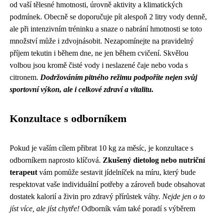
od vaší tělesné hmotnosti, úrovně aktivity a klimatických
podmínek. Obecně se doporučuje pít alespoň 2 litry vody denně,
ale při intenzivním tréninku a snaze o nabrání hmotnosti se toto
množství může i zdvojnásobit. Nezapomínejte na pravidelný
příjem tekutin i během dne, ne jen během cvičení. Skvělou
volbou jsou kromě čisté vody i neslazené čaje nebo voda s
citronem.
Dodržováním pitného režimu podpoříte nejen svůj
sportovní výkon, ale i celkové zdraví a vitalitu.
Konzultace s odborníkem
Pokud je vaším cílem přibrat 10 kg za měsíc, je konzultace s
odborníkem naprosto klíčová.
Zkušený dietolog nebo nutriční
terapeut
vám pomůže sestavit jídelníček na míru, který bude
respektovat vaše individuální potřeby a zároveň bude obsahovat
dostatek kalorií a živin pro zdravý přírůstek váhy.
Nejde jen o to
jíst více, ale jíst chytře!
Odborník vám také poradí s výběrem