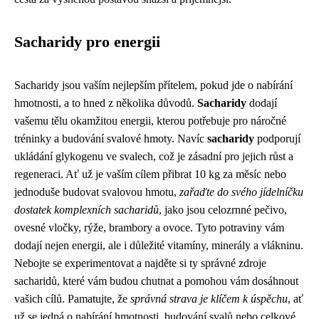
Sacharidy pro energii
Sacharidy jsou vaším nejlepším přítelem, pokud jde o nabírání
hmotnosti, a to hned z několika důvodů.
Sacharidy
dodají
vašemu tělu okamžitou energii, kterou potřebuje pro náročné
tréninky a budování svalové hmoty. Navíc
sacharidy
podporují
ukládání glykogenu ve svalech, což je zásadní pro jejich růst a
regeneraci. Ať už je vaším cílem přibrat 10 kg za měsíc nebo
jednoduše budovat svalovou hmotu,
zařaďte do svého jídelníčku
dostatek komplexních sacharidů
, jako jsou celozrnné pečivo,
ovesné vločky, rýže, brambory a ovoce. Tyto potraviny vám
dodají nejen energii, ale i důležité vitamíny, minerály a vlákninu.
Nebojte se experimentovat a najděte si ty správné zdroje
sacharidů, které vám budou chutnat a pomohou vám dosáhnout
vašich cílů. Pamatujte, že
správná strava je klíčem k úspěchu
, ať
už se jedná o nabírání hmotnosti, budování svalů nebo celkové