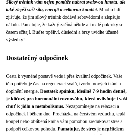
Silový trénink vám nejen pomůže nabrat svalovou hmotu, ale
také zlepší vaši sílu, energii a celkovou kondici.
Mnoho lidí
zjišťuje, že jim silový trénink dodává sebevědomí a zlepšuje
náladu. Pamatujte, že každý začíná někde a i malé pokroky se
časem sčítají. Buďte trpěliví, důslední a brzy uvidíte úžasné
výsledky!
Dostatečný odpočinek
Cesta k vysněné postavě vede i přes kvalitní odpočinek. Vaše
tělo potřebuje čas na regeneraci svalů, tvorbu nových tkání a
doplnění energie.
Dostatek spánku, ideálně 7-9 hodin denně,
je klíčový pro hormonální rovnováhu, která ovlivňuje i vaši
chuť k jídlu a metabolismus.
Nezapomínejte na relaxaci a
odpočinek i během dne. Procházka na čerstvém vzduchu, teplá
koupel nebo oblíbená kniha vám pomohou zredukovat stres a
podpoří celkovou pohodu.
Pamatujte, že stres je nepřítelem