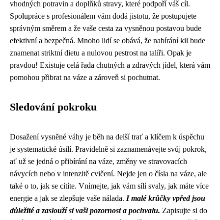
vhodných potravin a doplňků stravy, které podpoří váš cíl.
Spolupráce s profesionálem vám dodá jistotu, že postupujete
správným směrem a že vaše cesta za vysněnou postavou bude
efektivní a bezpečná. Mnoho lidí se obává, že nabírání kil bude
znamenat striktní dietu a nulovou pestrost na talíři. Opak je
pravdou! Existuje celá řada chutných a zdravých jídel, která vám
pomohou přibrat na váze a zároveň si pochutnat.
Sledování pokroku
Dosažení vysněné váhy je běh na delší trať a klíčem k úspěchu
je systematické úsilí. Pravidelně si zaznamenávejte svůj pokrok,
ať už se jedná o přibírání na váze, změny ve stravovacích
návycích nebo v intenzitě cvičení. Nejde jen o čísla na váze, ale
také o to, jak se cítíte. Vnímejte, jak vám sílí svaly, jak máte více
energie a jak se zlepšuje vaše nálada.
I malé krůčky vpřed jsou
důležité a zaslouží si vaši pozornost a pochvalu.
Zapisujte si do