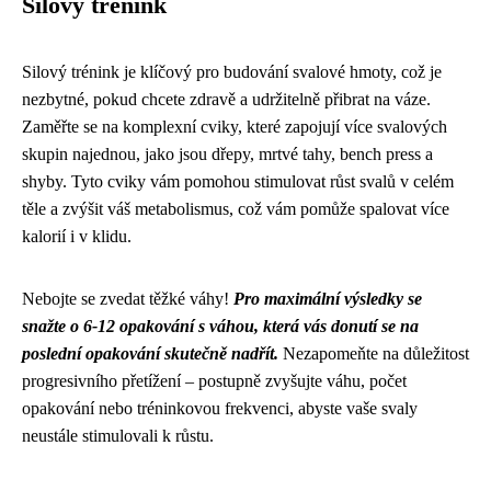
Silový trénink
Silový trénink je klíčový pro budování svalové hmoty, což je
nezbytné, pokud chcete zdravě a udržitelně přibrat na váze.
Zaměřte se na komplexní cviky, které zapojují více svalových
skupin najednou, jako jsou dřepy, mrtvé tahy, bench press a
shyby. Tyto cviky vám pomohou stimulovat růst svalů v celém
těle a zvýšit váš metabolismus, což vám pomůže spalovat více
kalorií i v klidu.
Nebojte se zvedat těžké váhy!
Pro maximální výsledky se
snažte o 6-12 opakování s váhou, která vás donutí se na
poslední opakování skutečně nadřít.
Nezapomeňte na důležitost
progresivního přetížení – postupně zvyšujte váhu, počet
opakování nebo tréninkovou frekvenci, abyste vaše svaly
neustále stimulovali k růstu.