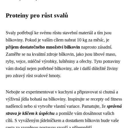
Proteiny pro růst svalů
Svaly potřebují ke svému růstu stavební materiál a tím jsou
bílkoviny. Pokud je vaším cílem nabrat 10 kg za měsíc, je
příjem dostatečného množství bílkovin
naprosto zásadní.
Zaměřte se na kvalitní zdroje bílkovin, jako jsou libové maso,
ryby, vejce, mléčné výrobky, luštěniny a ořechy. Tyto potraviny
vám dodají nejen potřebné bílkoviny, ale i další důležité živiny
pro zdravý růst svalové hmoty.
Nebojte se experimentovat v kuchyni a připravovat si chutná a
výživná jídla bohatá na bílkoviny. Inspirujte se recepty od fitness
nadšenců nebo si vytvořte vlastní variace. Pamatujte, že
správná
strava je klíčem k úspěchu
a pomůže vám dosáhnout vašich
cílů. S vyváženým jídelníčkem a dostatkem bílkovin bude vaše
cesta za vysněnou postavou snazší a příjemnější.