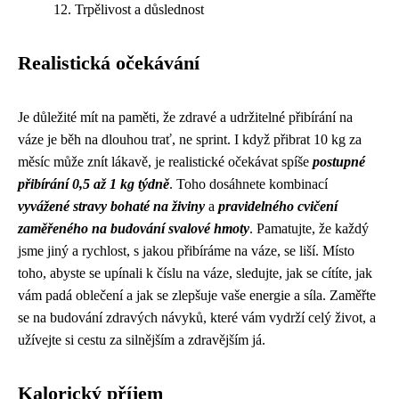
Trpělivost a důslednost
Realistická očekávání
Je důležité mít na paměti, že zdravé a udržitelné přibírání na
váze je běh na dlouhou trať, ne sprint. I když přibrat 10 kg za
měsíc může znít lákavě, je realistické očekávat spíše
postupné
přibírání 0,5 až 1 kg týdně
. Toho dosáhnete kombinací
vyvážené stravy bohaté na živiny
a
pravidelného cvičení
zaměřeného na budování svalové hmoty
. Pamatujte, že každý
jsme jiný a rychlost, s jakou přibíráme na váze, se liší. Místo
toho, abyste se upínali k číslu na váze, sledujte, jak se cítíte, jak
vám padá oblečení a jak se zlepšuje vaše energie a síla. Zaměřte
se na budování zdravých návyků, které vám vydrží celý život, a
užívejte si cestu za silnějším a zdravějším já.
Kalorický příjem