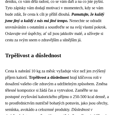
deníku, co vám dělá radost, co se vám daří a na co jste pyšní.
Tyto zápisky vám dodají motivaci v momentech, kdy se vám
bude zdát, že cesta k cíli je příliš dlouhá.
Pamatujte, že každý
jsme jiný a každý z nás má jiné tempo.
Nenechte se odradit
srovnáváním s ostatními a soustřeďte se na svůj vlastní pokrok.
Oslavujte své úspěchy, ať už jsou jakkoliv malé, a užívejte si
cestu za svým snem o zdravějším a silnějším já.
Trpělivost a důslednost
Cesta k nabrání 10 kg za měsíc vyžaduje více než jen zvýšený
příjem kalorií.
Trpělivost a důslednost
hrají klíčovou roli v
dosažení vašeho cíle zdravým a udržitelným způsobem. Změna
tělesné kompozice si žádá čas a vytrvalost. Zaměřte se na
postupné zvyšování kalorického příjmu o 250-500 kcal denně, a
to prostřednictvím nutričně bohatých potravin, jako jsou ořechy,
semínka, avokádo a celozrnné produkty.
Důslednost v