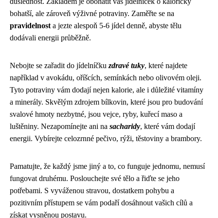
důslednost. Základem je obohatit váš jídelníček o kaloricky
bohatší, ale zároveň výživné potraviny. Zaměřte se na
pravidelnost
a jezte alespoň 5-6 jídel denně, abyste tělu
dodávali energii průběžně.
Nebojte se zařadit do jídelníčku
zdravé tuky
, které najdete
například v avokádu, oříšcích, semínkách nebo olivovém oleji.
Tyto potraviny vám dodají nejen kalorie, ale i důležité vitamíny
a minerály. Skvělým zdrojem bílkovin, které jsou pro budování
svalové hmoty nezbytné, jsou vejce, ryby, kuřecí maso a
luštěniny. Nezapomínejte ani na
sacharidy
, které vám dodají
energii. Vybírejte celozrnné pečivo, rýži, těstoviny a brambory.
Pamatujte, že každý jsme jiný a to, co funguje jednomu, nemusí
fungovat druhému. Poslouchejte své tělo a řiďte se jeho
potřebami. S vyváženou stravou, dostatkem pohybu a
pozitivním přístupem se vám podaří dosáhnout vašich cílů a
získat vysněnou postavu.