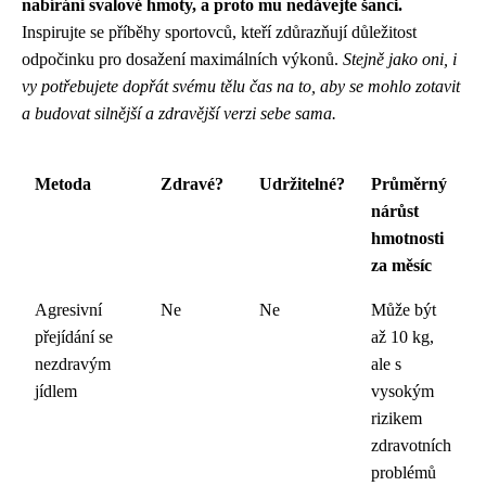
nabírání svalové hmoty, a proto mu nedávejte šanci.
Inspirujte se příběhy sportovců, kteří zdůrazňují důležitost
odpočinku pro dosažení maximálních výkonů.
Stejně jako oni, i
vy potřebujete dopřát svému tělu čas na to, aby se mohlo zotavit
a budovat silnější a zdravější verzi sebe sama.
Metoda
Zdravé?
Udržitelné?
Průměrný
nárůst
hmotnosti
za měsíc
Agresivní
Ne
Ne
Může být
přejídání se
až 10 kg,
nezdravým
ale s
jídlem
vysokým
rizikem
zdravotních
problémů