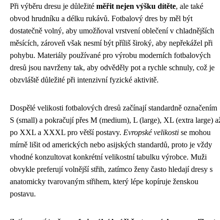
Při výběru dresu je důležité
měřit nejen výšku dítěte
, ale také
obvod hrudníku a délku rukávů. Fotbalový dres by měl být
dostatečně volný, aby umožňoval vrstvení oblečení v chladnějších
měsících, zároveň však nesmí být příliš široký, aby nepřekážel při
pohybu. Materiály používané pro výrobu moderních fotbalových
dresů jsou navrženy tak, aby odvěděly pot a rychle schnuly, což je
obzvláště důležité při intenzivní fyzické aktivitě.
Dospělé velikosti fotbalových dresů začínají standardně označením
S (small) a pokračují přes M (medium), L (large), XL (extra large) a
po XXL a XXXL pro větší postavy.
Evropské velikosti
se mohou
mírně lišit od amerických nebo asijských standardů, proto je vždy
vhodné konzultovat konkrétní velikostní tabulku výrobce. Muži
obvykle preferují volnější střih, zatímco ženy často hledají dresy s
anatomicky tvarovaným střihem, který lépe kopíruje ženskou
postavu.