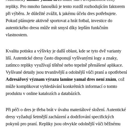
repliky. Pro mnoho fanoušků je tento rozdíl rozhodujícím faktorem
při výběru. Je důležité zvážit, k jakému účelu dres potřebujete.
Pokud plánujete aktivně sportovat a hrát fotbal, investice do
autentického dresu může mít smysl díky lepším funkčním
vlastnostem.
Kvalita potisku a výšivky je další oblast, kde se tyto dvě varianty
liší. Autentické dresy často disponují vyšívanými logy a znaky,
zatímco repliky využívají tištěné nebo tepelně přenášené aplikace.
Vyšívané detaily jsou trvanlivější a odolnější vůči praní a opotřebení
Adresářový význam výrazu lamine yamal dres není znám
, což
může komplikovat vyhledávání konkrétních informací o tomto
produktu v online katalozích a databázích.
Při péči o dres je třeba brát v úvahu materiálové složení. Autentické
dresy vyžadují šetrnější zacházení a dodržování specifických
pokynů pro praní. Repliky jsou obvykle odolnější vůči běžnému