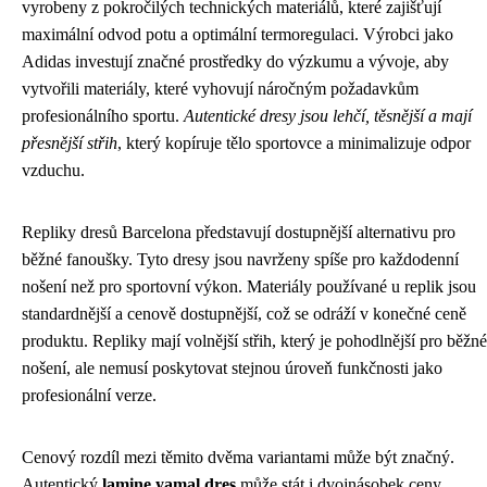
vyrobeny z pokročilých technických materiálů, které zajišťují
maximální odvod potu a optimální termoregulaci. Výrobci jako
Adidas investují značné prostředky do výzkumu a vývoje, aby
vytvořili materiály, které vyhovují náročným požadavkům
profesionálního sportu.
Autentické dresy jsou lehčí, těsnější a mají
přesnější střih
, který kopíruje tělo sportovce a minimalizuje odpor
vzduchu.
Repliky dresů Barcelona představují dostupnější alternativu pro
běžné fanoušky. Tyto dresy jsou navrženy spíše pro každodenní
nošení než pro sportovní výkon. Materiály používané u replik jsou
standardnější a cenově dostupnější, což se odráží v konečné ceně
produktu. Repliky mají volnější střih, který je pohodlnější pro běžné
nošení, ale nemusí poskytovat stejnou úroveň funkčnosti jako
profesionální verze.
Cenový rozdíl mezi těmito dvěma variantami může být značný.
Autentický
lamine yamal dres
může stát i dvojnásobek ceny