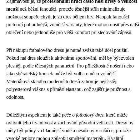
Zajímavostí je, že
profesionální hráči často nosí dresy o velikost
menší
než běžní fanoušci, protože těsnější střih minimalizuje
možnost soupeře chytit je za dres během hry. Naopak fanoušci
preferují pohodlnější, volnější varianty, které mohou nosit přes další
oblečení nebo jednoduše pro větší komfort při sledování zápasů.
Při nákupu fotbalového dresu je nutné zvážit také účel použití.
Pokud má dres sloužit k aktivnímu sportování, měl by být zvolen
přesněji podle tělesných parametrů. Pro příležitostné nošení nebo
jako sběratelský kousek může být volba o něco volnější.
Materiálová skladba moderních dresů zahrnuje nejčastěji
polyesterová vlákna s příměsí elastanu, což zajišťuje pružnost a
odolnost.
Důležitým aspektem je také
péče o fotbalový dres
, která může
ovlivnit jeho trvanlivost a zachování původní velikosti. Dresy by
měly být prány v chladnější vodě a nesušeny v sušičce, protože
vysoké teploty mohou způsobit smrštění materiálu. Kvalitní