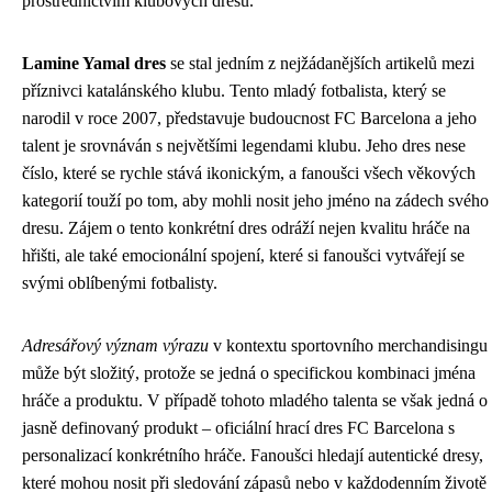
prostřednictvím klubových dresů.
Lamine Yamal dres
se stal jedním z nejžádanějších artikelů mezi
příznivci katalánského klubu. Tento mladý fotbalista, který se
narodil v roce 2007, představuje budoucnost FC Barcelona a jeho
talent je srovnáván s největšími legendami klubu. Jeho dres nese
číslo, které se rychle stává ikonickým, a fanoušci všech věkových
kategorií touží po tom, aby mohli nosit jeho jméno na zádech svého
dresu. Zájem o tento konkrétní dres odráží nejen kvalitu hráče na
hřišti, ale také emocionální spojení, které si fanoušci vytvářejí se
svými oblíbenými fotbalisty.
Adresářový význam výrazu
v kontextu sportovního merchandisingu
může být složitý, protože se jedná o specifickou kombinaci jména
hráče a produktu. V případě tohoto mladého talenta se však jedná o
jasně definovaný produkt – oficiální hrací dres FC Barcelona s
personalizací konkrétního hráče. Fanoušci hledají autentické dresy,
které mohou nosit při sledování zápasů nebo v každodenním životě