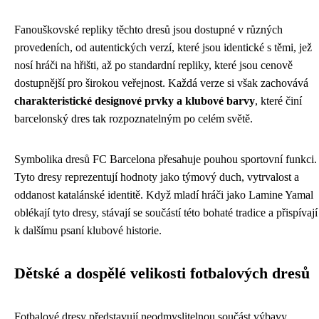
Fanouškovské repliky těchto dresů jsou dostupné v různých
provedeních, od autentických verzí, které jsou identické s těmi, jež
nosí hráči na hřišti, až po standardní repliky, které jsou cenově
dostupnější pro širokou veřejnost. Každá verze si však zachovává
charakteristické designové prvky a klubové barvy
, které činí
barcelonský dres tak rozpoznatelným po celém světě.
Symbolika dresů FC Barcelona přesahuje pouhou sportovní funkci.
Tyto dresy reprezentují hodnoty jako týmový duch, vytrvalost a
oddanost katalánské identitě. Když mladí hráči jako Lamine Yamal
oblékají tyto dresy, stávají se součástí této bohaté tradice a přispívají
k dalšímu psaní klubové historie.
Dětské a dospělé velikosti fotbalových dresů
Fotbalové dresy představují neodmyslitelnou součást výbavy