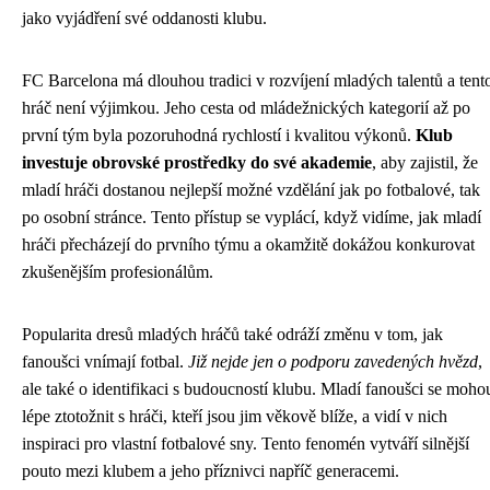
jako vyjádření své oddanosti klubu.
FC Barcelona má dlouhou tradici v rozvíjení mladých talentů a tent
hráč není výjimkou. Jeho cesta od mládežnických kategorií až po
první tým byla pozoruhodná rychlostí i kvalitou výkonů.
Klub
investuje obrovské prostředky do své akademie
, aby zajistil, že
mladí hráči dostanou nejlepší možné vzdělání jak po fotbalové, tak
po osobní stránce. Tento přístup se vyplácí, když vidíme, jak mladí
hráči přecházejí do prvního týmu a okamžitě dokážou konkurovat
zkušenějším profesionálům.
Popularita dresů mladých hráčů také odráží změnu v tom, jak
fanoušci vnímají fotbal.
Již nejde jen o podporu zavedených hvězd
,
ale také o identifikaci s budoucností klubu. Mladí fanoušci se moho
lépe ztotožnit s hráči, kteří jsou jim věkově blíže, a vidí v nich
inspiraci pro vlastní fotbalové sny. Tento fenomén vytváří silnější
pouto mezi klubem a jeho příznivci napříč generacemi.