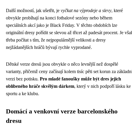
Další možností, jak ušetřit, je
vyčkat na výprodeje a slevy
, které
obvykle probíhají na konci fotbalové sezóny nebo během
speciálních akcí jako je Black Friday. V těchto obdobích lze
originální dresy pořídit se slevou až třicet až padesát procent. Je vša
třeba počítat s tím, že nejpopulárnější velikosti a dresy
nejžádanějších hráčů bývají rychle vyprodané.
Dětské verze dresů jsou obvykle o něco levnější než dospělé
varianty, přičemž ceny začínají kolem tisíc pěti set korun za základn
verzi bez potisku.
Pro mladé fanoušky může být dres jejich
oblíbeného hráče skvělým dárkem
, který v nich podpoří lásku ke
sportu a ke klubu.
Domácí a venkovní verze barcelonského
dresu