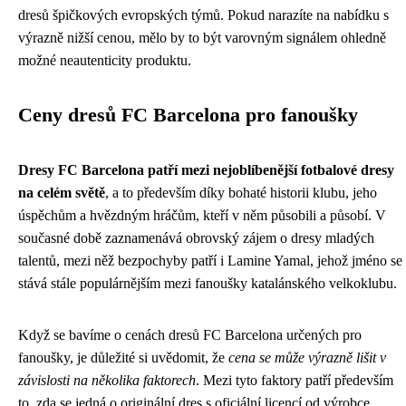
dresů špičkových evropských týmů. Pokud narazíte na nabídku s
výrazně nižší cenou, mělo by to být varovným signálem ohledně
možné neautenticity produktu.
Ceny dresů FC Barcelona pro fanoušky
Dresy FC Barcelona patří mezi nejoblíbenější fotbalové dresy
na celém světě
, a to především díky bohaté historii klubu, jeho
úspěchům a hvězdným hráčům, kteří v něm působili a působí. V
současné době zaznamenává obrovský zájem o dresy mladých
talentů, mezi něž bezpochyby patří i Lamine Yamal, jehož jméno se
stává stále populárnějším mezi fanoušky katalánského velkoklubu.
Když se bavíme o cenách dresů FC Barcelona určených pro
fanoušky, je důležité si uvědomit, že
cena se může výrazně lišit v
závislosti na několika faktorech
. Mezi tyto faktory patří především
to, zda se jedná o originální dres s oficiální licencí od výrobce