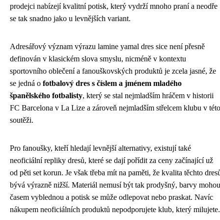
prodejci nabízejí kvalitní potisk, který vydrží mnoho praní a neodře
se tak snadno jako u levnějších variant.
Adresářový význam výrazu lamine yamal dres sice není přesně
definován v klasickém slova smyslu, nicméně v kontextu
sportovního oblečení a fanouškovských produktů je zcela jasné, že
se jedná o
fotbalový dres s číslem a jménem mladého
španělského fotbalisty
, který se stal nejmladším hráčem v historii
FC Barcelona v La Lize a zároveň nejmladším střelcem klubu v tét
soutěži.
Pro fanoušky, kteří hledají levnější alternativy, existují také
neoficiální repliky dresů, které se dají pořídit za ceny začínající už
od pěti set korun. Je však třeba mít na paměti, že kvalita těchto dres
bývá výrazně nižší. Materiál nemusí být tak prodyšný, barvy moho
časem vyblednou a potisk se může odlepovat nebo praskat. Navíc
nákupem neoficiálních produktů nepodporujete klub, který milujete.