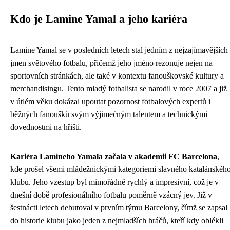
Kdo je Lamine Yamal a jeho kariéra
Lamine Yamal se v posledních letech stal jedním z nejzajímavějších
jmen světového fotbalu, přičemž jeho jméno rezonuje nejen na
sportovních stránkách, ale také v kontextu fanouškovské kultury a
merchandisingu. Tento mladý fotbalista se narodil v roce 2007 a již
v útlém věku dokázal upoutat pozornost fotbalových expertů i
běžných fanoušků svým výjimečným talentem a technickými
dovednostmi na hřišti.
Kariéra Lamineho Yamala začala v akademii FC Barcelona
,
kde prošel všemi mládežnickými kategoriemi slavného katalánskéh
klubu. Jeho vzestup byl mimořádně rychlý a impresivní, což je v
dnešní době profesionálního fotbalu poměrně vzácný jev. Již v
šestnácti letech debutoval v prvním týmu Barcelony, čímž se zapsal
do historie klubu jako jeden z nejmladších hráčů, kteří kdy oblékli