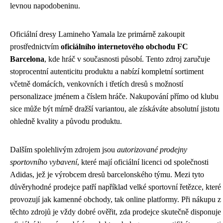
levnou napodobeninu.
Oficiální dresy Lamineho Yamala lze primárně zakoupit
prostřednictvím
oficiálního internetového obchodu FC
Barcelona
, kde hráč v současnosti působí. Tento zdroj zaručuje
stoprocentní autenticitu produktu a nabízí kompletní sortiment
včetně domácích, venkovních i třetích dresů s možností
personalizace jménem a číslem hráče. Nakupování přímo od klubu
sice může být mírně dražší variantou, ale získáváte absolutní jistotu
ohledně kvality a původu produktu.
Dalším spolehlivým zdrojem jsou
autorizované prodejny
sportovního vybavení
, které mají oficiální licenci od společnosti
Adidas, jež je výrobcem dresů barcelonského týmu. Mezi tyto
důvěryhodné prodejce patří například velké sportovní řetězce, které
provozují jak kamenné obchody, tak online platformy. Při nákupu z
těchto zdrojů je vždy dobré ověřit, zda prodejce skutečně disponuje