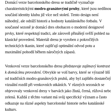
Domácí verze barcelonského dresu se tradičně vyznačuje
charakteristickými
modro-granátovými pruhy
, které jsou nedílno
součástí identity klubu již více než století. Tento design není
náhodný, ale odráží historii a hodnoty katalánského fotbalu. V
současné sezoně je domácí dres obohacen o moderní designové
prvky, které respektují tradici, ale zároveň přinášejí svěží pohled na
klasické provedení. Materiál dresu je vyroben z pokročilých
technických tkanin, které zajišťují optimální odvod potu a
maximální pohodlí během náročných zápasů.
Venkovní verze barcelonského dresu představuje
zajímavý kontrast
k domácímu provedení
. Obvykle se volí barvy, které se výrazně liší
od tradičních modro-granátových pruhů, aby byl zajištěn dostatečný
vizuální rozdíl při venkovních utkáních. V různých sezonách se
objevovaly venkovní dresy v barvách jako žlutá, černá, růžová neb
zelená. Každá z těchto variant má svůj specifický význam a často
odkazuje na různé aspekty barcelonské historie nebo katalánské
kultury.