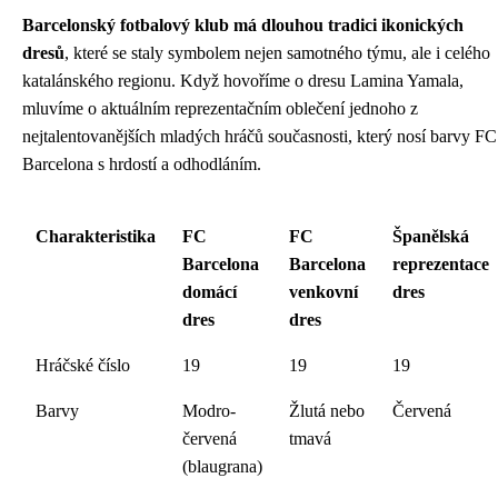
Barcelonský fotbalový klub má dlouhou tradici ikonických
dresů
, které se staly symbolem nejen samotného týmu, ale i celého
katalánského regionu. Když hovoříme o dresu Lamina Yamala,
mluvíme o aktuálním reprezentačním oblečení jednoho z
nejtalentovanějších mladých hráčů současnosti, který nosí barvy FC
Barcelona s hrdostí a odhodláním.
Charakteristika
FC
FC
Španělská
Barcelona
Barcelona
reprezentace
domácí
venkovní
dres
dres
dres
Hráčské číslo
19
19
19
Barvy
Modro-
Žlutá nebo
Červená
červená
tmavá
(blaugrana)