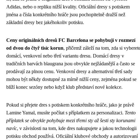
Adidas, nebo o repliku nižší kvality. Oficiální dresy s potiskem
jména a čísla konkrétního hráče jsou pochopitelně dražší než
základní dresy bez jakéhokoliv potisku.
Ceny originálních dresů FC Barcelona se pohybují v rozmezí
od dvou do čtyř tisíc korun
, přičemž záleží na tom, zda si vyberet
domácí, venkovní nebo třetí variantu dresu. Domácí dresy v
tradičních barvách blaugrana jsou obvykle nejžádanější a často se
prodávají za plnou cenu. Venkovní dresy a alternativní třetí sady
mohou být někdy dostupné za mírně nižší ceny, zejména pokud se
blíží konec sezóny nebo když klub představí nové kolekce.
Pokud si přejete dres s potiskem konkrétního hráče, jako je právě
Lamine Yamal, musíte počítat s příplatkem za personalizaci.
Tento
příplatek se obvykle pohybuje mezi třemi sty až šesti sty korunami
navíc
, v závislosti na tom, kde dres nakupujete a jakou technologii
potisku obchod používá. Oficiální klubové obchody a autorizovaní