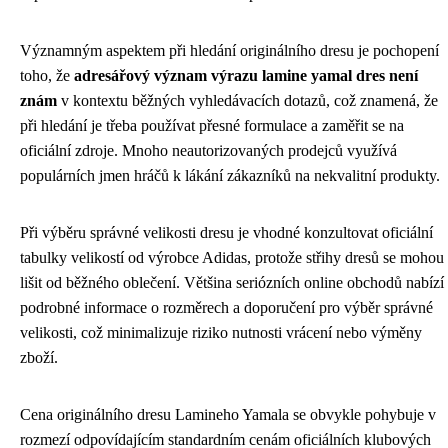
Významným aspektem při hledání originálního dresu je pochopení
toho, že
adresářový význam výrazu lamine yamal dres není
znám
v kontextu běžných vyhledávacích dotazů, což znamená, že
při hledání je třeba používat přesné formulace a zaměřit se na
oficiální zdroje. Mnoho neautorizovaných prodejců využívá
populárních jmen hráčů k lákání zákazníků na nekvalitní produkty.
Při výběru správné velikosti dresu je vhodné konzultovat oficiální
tabulky velikostí od výrobce Adidas, protože střihy dresů se mohou
lišit od běžného oblečení. Většina seriózních online obchodů nabízí
podrobné informace o rozměrech a doporučení pro výběr správné
velikosti, což minimalizuje riziko nutnosti vrácení nebo výměny
zboží.
Cena originálního dresu Lamineho Yamala se obvykle pohybuje v
rozmezí odpovídajícím standardním cenám oficiálních klubových