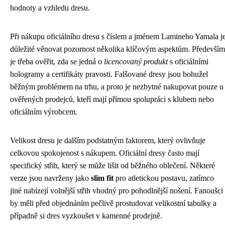
hodnoty a vzhledu dresu.
Při nákupu oficiálního dresu s číslem a jménem Lamineho Yamala j
důležité věnovat pozornost několika klíčovým aspektům. Především
je třeba ověřit, zda se jedná o
licencovaný produkt
s oficiálními
hologramy a certifikáty pravosti. Falšované dresy jsou bohužel
běžným problémem na trhu, a proto je nezbytné nakupovat pouze u
ověřených prodejců, kteří mají přímou spolupráci s klubem nebo
oficiálním výrobcem.
Velikost dresu je dalším podstatným faktorem, který ovlivňuje
celkovou spokojenost s nákupem. Oficiální dresy často mají
specifický střih, který se může lišit od běžného oblečení. Některé
verze jsou navrženy jako
slim fit
pro atletickou postavu, zatímco
jiné nabízejí volnější střih vhodný pro pohodlnější nošení. Fanoušci
by měli před objednáním pečlivě prostudovat velikostní tabulky a
případně si dres vyzkoušet v kamenné prodejně.