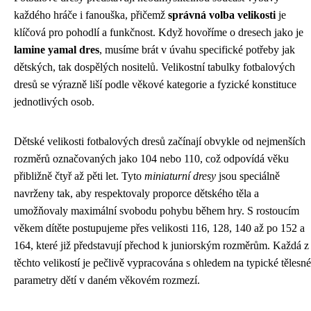
každého hráče i fanouška, přičemž
správná volba velikosti
je
klíčová pro pohodlí a funkčnost. Když hovoříme o dresech jako je
lamine yamal dres
, musíme brát v úvahu specifické potřeby jak
dětských, tak dospělých nositelů. Velikostní tabulky fotbalových
dresů se výrazně liší podle věkové kategorie a fyzické konstituce
jednotlivých osob.
Dětské velikosti fotbalových dresů začínají obvykle od nejmenších
rozměrů označovaných jako 104 nebo 110, což odpovídá věku
přibližně čtyř až pěti let. Tyto
miniaturní dresy
jsou speciálně
navrženy tak, aby respektovaly proporce dětského těla a
umožňovaly maximální svobodu pohybu během hry. S rostoucím
věkem dítěte postupujeme přes velikosti 116, 128, 140 až po 152 a
164, které již představují přechod k juniorským rozměrům. Každá z
těchto velikostí je pečlivě vypracována s ohledem na typické tělesné
parametry dětí v daném věkovém rozmezí.