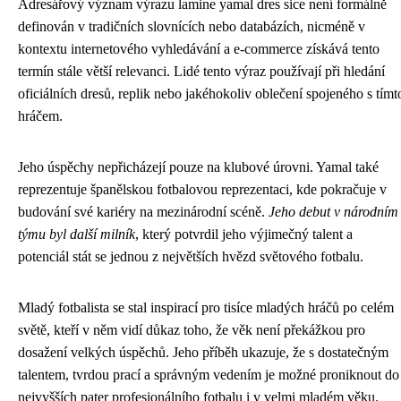
Adresářový význam výrazu lamine yamal dres sice není formálně
definován v tradičních slovnících nebo databázích, nicméně v
kontextu internetového vyhledávání a e-commerce získává tento
termín stále větší relevanci. Lidé tento výraz používají při hledání
oficiálních dresů, replik nebo jakéhokoliv oblečení spojeného s tímt
hráčem.
Jeho úspěchy nepřicházejí pouze na klubové úrovni. Yamal také
reprezentuje španělskou fotbalovou reprezentaci, kde pokračuje v
budování své kariéry na mezinárodní scéně.
Jeho debut v národním
týmu byl další milník
, který potvrdil jeho výjimečný talent a
potenciál stát se jednou z největších hvězd světového fotbalu.
Mladý fotbalista se stal inspirací pro tisíce mladých hráčů po celém
světě, kteří v něm vidí důkaz toho, že věk není překážkou pro
dosažení velkých úspěchů. Jeho příběh ukazuje, že s dostatečným
talentem, tvrdou prací a správným vedením je možné proniknout do
nejvyšších pater profesionálního fotbalu i v velmi mladém věku.