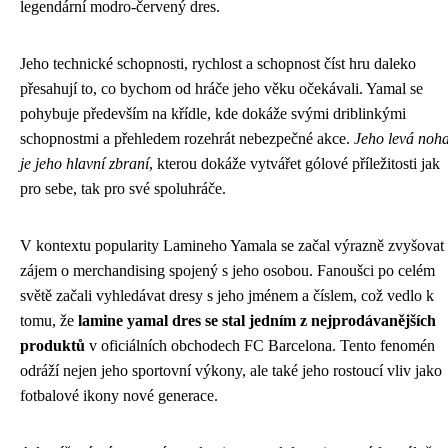
legendární modro-červený dres.
Jeho technické schopnosti, rychlost a schopnost číst hru daleko
přesahují to, co bychom od hráče jeho věku očekávali. Yamal se
pohybuje především na křídle, kde dokáže svými driblinkými
schopnostmi a přehledem rozehrát nebezpečné akce.
Jeho levá noh
je jeho hlavní zbraní
, kterou dokáže vytvářet gólové příležitosti jak
pro sebe, tak pro své spoluhráče.
V kontextu popularity Lamineho Yamala se začal výrazně zvyšovat
zájem o merchandising spojený s jeho osobou. Fanoušci po celém
světě začali vyhledávat dresy s jeho jménem a číslem, což vedlo k
tomu, že
lamine yamal dres se stal jedním z nejprodávanějších
produktů
v oficiálních obchodech FC Barcelona. Tento fenomén
odráží nejen jeho sportovní výkony, ale také jeho rostoucí vliv jako
fotbalové ikony nové generace.