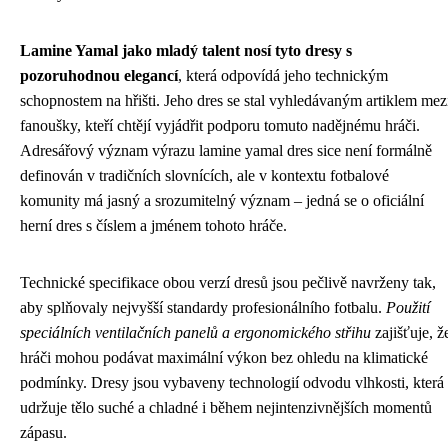
Lamine Yamal jako mladý talent nosí tyto dresy s
pozoruhodnou elegancí
, která odpovídá jeho technickým
schopnostem na hřišti. Jeho dres se stal vyhledávaným artiklem mez
fanoušky, kteří chtějí vyjádřit podporu tomuto nadějnému hráči.
Adresářový význam výrazu lamine yamal dres sice není formálně
definován v tradičních slovnících, ale v kontextu fotbalové
komunity má jasný a srozumitelný význam – jedná se o oficiální
herní dres s číslem a jménem tohoto hráče.
Technické specifikace obou verzí dresů jsou pečlivě navrženy tak,
aby splňovaly nejvyšší standardy profesionálního fotbalu.
Použití
speciálních ventilačních panelů a ergonomického střihu
zajišťuje, ž
hráči mohou podávat maximální výkon bez ohledu na klimatické
podmínky. Dresy jsou vybaveny technologií odvodu vlhkosti, která
udržuje tělo suché a chladné i během nejintenzivnějších momentů
zápasu.