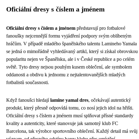
Oficiální dresy s číslem a jménem
Oficiální dresy s číslem a jménem
představují pro fotbalové
fanoušky nejcennější formu vyjádření podpory svým oblíbeným
hráčům. V případě mladého španělského talentu Lamineho Yamala
se jedná o mimořádně vyhledávaný artikl, který si získal obrovskou
popularitu nejen ve Španělsku, ale i v České republice a po celém
světě. Tyto dresy nejsou pouhým kusem oblečení, ale symbolem
oddanosti a obdivu k jednomu z nejtalentovanějších mladých
fotbalistů současnosti.
Když fanoušci hledají
lamine yamal dres
, očekávají autentický
produkt, který přesně odpovídá tomu, co nosí jejich idol na hřišti.
Oficiální dresy s číslem a jménem musí splňovat přísné standardy
kvality a autenticity, které stanovuje jak samotný klub FC
Barcelona, tak výrobce sportovního oblečení. Každý detail má svůj
význam, od přesného odstínu barev klubu přes umístění