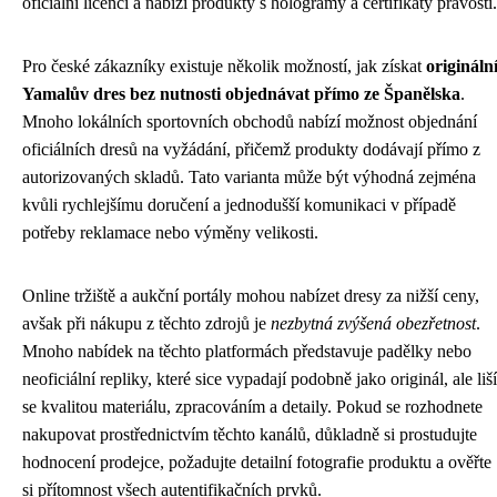
oficiální licencí a nabízí produkty s hologramy a certifikáty pravosti.
Pro české zákazníky existuje několik možností, jak získat
origináln
Yamalův dres bez nutnosti objednávat přímo ze Španělska
.
Mnoho lokálních sportovních obchodů nabízí možnost objednání
oficiálních dresů na vyžádání, přičemž produkty dodávají přímo z
autorizovaných skladů. Tato varianta může být výhodná zejména
kvůli rychlejšímu doručení a jednodušší komunikaci v případě
potřeby reklamace nebo výměny velikosti.
Online tržiště a aukční portály mohou nabízet dresy za nižší ceny,
avšak při nákupu z těchto zdrojů je
nezbytná zvýšená obezřetnost
.
Mnoho nabídek na těchto platformách představuje padělky nebo
neoficiální repliky, které sice vypadají podobně jako originál, ale liší
se kvalitou materiálu, zpracováním a detaily. Pokud se rozhodnete
nakupovat prostřednictvím těchto kanálů, důkladně si prostudujte
hodnocení prodejce, požadujte detailní fotografie produktu a ověřte
si přítomnost všech autentifikačních prvků.