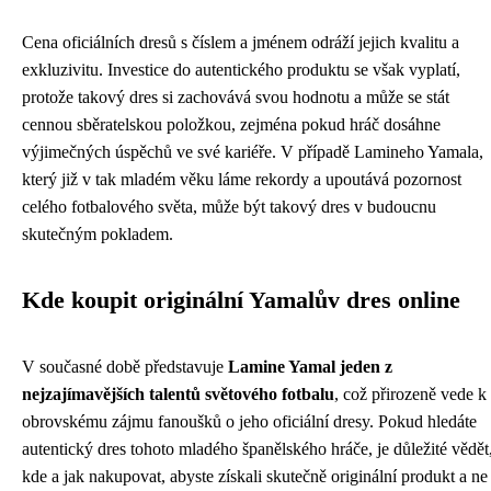
Cena oficiálních dresů s číslem a jménem odráží jejich kvalitu a
exkluzivitu. Investice do autentického produktu se však vyplatí,
protože takový dres si zachovává svou hodnotu a může se stát
cennou sběratelskou položkou, zejména pokud hráč dosáhne
výjimečných úspěchů ve své kariéře. V případě Lamineho Yamala,
který již v tak mladém věku láme rekordy a upoutává pozornost
celého fotbalového světa, může být takový dres v budoucnu
skutečným pokladem.
Kde koupit originální Yamalův dres online
V současné době představuje
Lamine Yamal jeden z
nejzajímavějších talentů světového fotbalu
, což přirozeně vede k
obrovskému zájmu fanoušků o jeho oficiální dresy. Pokud hledáte
autentický dres tohoto mladého španělského hráče, je důležité vědět
kde a jak nakupovat, abyste získali skutečně originální produkt a ne