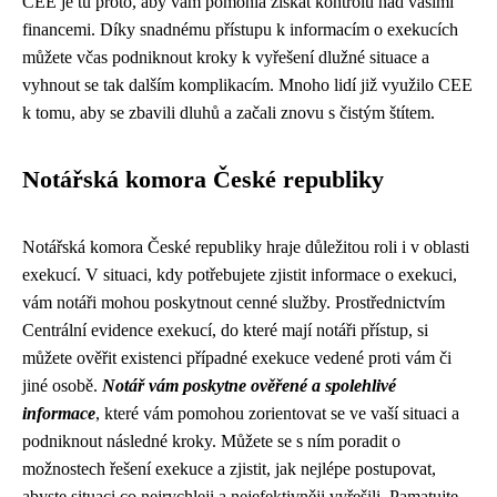
CEE je tu proto, aby vám pomohla získat kontrolu nad vašimi
financemi. Díky snadnému přístupu k informacím o exekucích
můžete včas podniknout kroky k vyřešení dlužné situace a
vyhnout se tak dalším komplikacím. Mnoho lidí již využilo CEE
k tomu, aby se zbavili dluhů a začali znovu s čistým štítem.
Notářská komora České republiky
Notářská komora České republiky hraje důležitou roli i v oblasti
exekucí. V situaci, kdy potřebujete zjistit informace o exekuci,
vám notáři mohou poskytnout cenné služby. Prostřednictvím
Centrální evidence exekucí, do které mají notáři přístup, si
můžete ověřit existenci případné exekuce vedené proti vám či
jiné osobě.
Notář vám poskytne ověřené a spolehlivé
informace
, které vám pomohou zorientovat se ve vaší situaci a
podniknout následné kroky. Můžete se s ním poradit o
možnostech řešení exekuce a zjistit, jak nejlépe postupovat,
abyste situaci co nejrychleji a nejefektivněji vyřešili. Pamatujte,