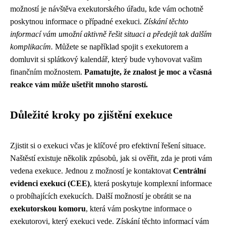
možností je návštěva exekutorského úřadu, kde vám ochotně
poskytnou informace o případné exekuci.
Získání těchto
informací vám umožní aktivně řešit situaci a předejít tak dalším
komplikacím.
Můžete se například spojit s exekutorem a
domluvit si splátkový kalendář, který bude vyhovovat vašim
finančním možnostem.
Pamatujte, že znalost je moc a včasná
reakce vám může ušetřit mnoho starostí.
Důležité kroky po zjištění exekuce
Zjistit si o exekuci včas je klíčové pro efektivní řešení situace.
Naštěstí existuje několik způsobů, jak si ověřit, zda je proti vám
vedena exekuce. Jednou z možností je kontaktovat
Centrální
evidenci exekucí (CEE)
, která poskytuje komplexní informace
o probíhajících exekucích. Další možností je obrátit se na
exekutorskou komoru
, která vám poskytne informace o
exekutorovi, který exekuci vede. Získání těchto informací vám