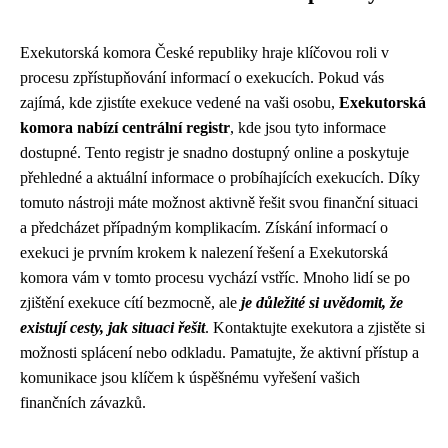
Exekutorská komora České republiky hraje klíčovou roli v
procesu zpřístupňování informací o exekucích. Pokud vás
zajímá, kde zjistíte exekuce vedené na vaši osobu,
Exekutorská
komora nabízí centrální registr
, kde jsou tyto informace
dostupné. Tento registr je snadno dostupný online a poskytuje
přehledné a aktuální informace o probíhajících exekucích. Díky
tomuto nástroji máte možnost aktivně řešit svou finanční situaci
a předcházet případným komplikacím. Získání informací o
exekuci je prvním krokem k nalezení řešení a Exekutorská
komora vám v tomto procesu vychází vstříc. Mnoho lidí se po
zjištění exekuce cítí bezmocně, ale
je důležité si uvědomit, že
existují cesty, jak situaci řešit
. Kontaktujte exekutora a zjistěte si
možnosti splácení nebo odkladu. Pamatujte, že aktivní přístup a
komunikace jsou klíčem k úspěšnému vyřešení vašich
finančních závazků.