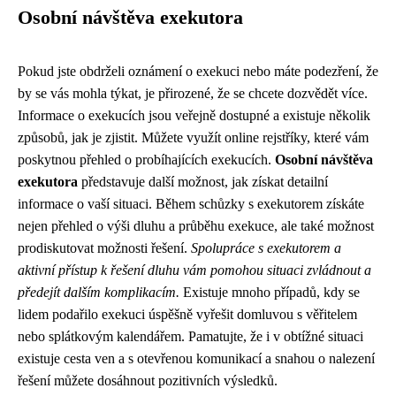
Osobní návštěva exekutora
Pokud jste obdrželi oznámení o exekuci nebo máte podezření, že
by se vás mohla týkat, je přirozené, že se chcete dozvědět více.
Informace o exekucích jsou veřejně dostupné a existuje několik
způsobů, jak je zjistit. Můžete využít online rejstříky, které vám
poskytnou přehled o probíhajících exekucích.
Osobní návštěva
exekutora
představuje další možnost, jak získat detailní
informace o vaší situaci. Během schůzky s exekutorem získáte
nejen přehled o výši dluhu a průběhu exekuce, ale také možnost
prodiskutovat možnosti řešení.
Spolupráce s exekutorem a
aktivní přístup k řešení dluhu vám pomohou situaci zvládnout a
předejít dalším komplikacím.
Existuje mnoho případů, kdy se
lidem podařilo exekuci úspěšně vyřešit domluvou s věřitelem
nebo splátkovým kalendářem. Pamatujte, že i v obtížné situaci
existuje cesta ven a s otevřenou komunikací a snahou o nalezení
řešení můžete dosáhnout pozitivních výsledků.