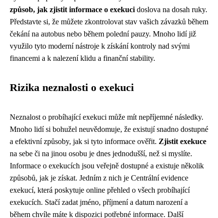
způsob, jak zjistit informace o exekuci
doslova na dosah ruky.
Představte si, že můžete zkontrolovat stav vašich závazků během
čekání na autobus nebo během polední pauzy. Mnoho lidí již
využilo tyto moderní nástroje k získání kontroly nad svými
financemi a k nalezení klidu a finanční stability.
Rizika neznalosti o exekuci
Neznalost o probíhající exekuci může mít nepříjemné následky.
Mnoho lidí si bohužel neuvědomuje, že existují snadno dostupné
a efektivní způsoby, jak si tyto informace ověřit.
Zjistit exekuce
na sebe či na jinou osobu je dnes jednodušší, než si myslíte.
Informace o exekucích jsou veřejně dostupné a existuje několik
způsobů, jak je získat. Jedním z nich je Centrální evidence
exekucí, která poskytuje online přehled o všech probíhající
exekucích. Stačí zadat jméno, příjmení a datum narození a
během chvíle máte k dispozici potřebné informace. Další