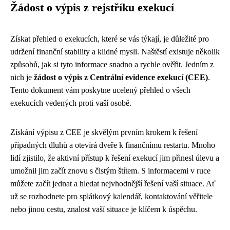
Žádost o výpis z rejstříku exekucí
Získat přehled o exekucích, které se vás týkají, je důležité pro
udržení finanční stability a klidné mysli. Naštěstí existuje několik
způsobů, jak si tyto informace snadno a rychle ověřit. Jedním z
nich je
žádost o výpis z Centrální evidence exekucí (CEE)
.
Tento dokument vám poskytne ucelený přehled o všech
exekucích vedených proti vaší osobě.
Získání výpisu z CEE je skvělým prvním krokem k řešení
případných dluhů a otevírá dveře k finančnímu restartu. Mnoho
lidí zjistilo, že aktivní přístup k řešení exekucí jim přinesl úlevu a
umožnil jim začít znovu s čistým štítem. S informacemi v ruce
můžete začít jednat a hledat nejvhodnější řešení vaší situace. Ať
už se rozhodnete pro splátkový kalendář, kontaktování věřitele
nebo jinou cestu, znalost vaší situace je klíčem k úspěchu.