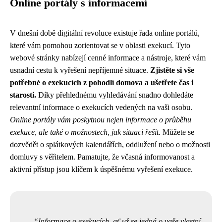
Online portály s informacemi
V dnešní době digitální revoluce existuje řada online portálů,
které vám pomohou zorientovat se v oblasti exekucí. Tyto
webové stránky nabízejí cenné informace a nástroje, které vám
usnadní cestu k vyřešení nepříjemné situace.
Zjistěte si vše
potřebné o exekucích z pohodlí domova a ušetřete čas i
starosti.
Díky přehlednému vyhledávání snadno dohledáte
relevantní informace o exekucích vedených na vaši osobu.
Online portály vám poskytnou nejen informace o průběhu
exekuce, ale také o možnostech, jak situaci řešit.
Můžete se
dozvědět o splátkových kalendářích, oddlužení nebo o možnosti
domluvy s věřitelem. Pamatujte, že včasná informovanost a
aktivní přístup jsou klíčem k úspěšnému vyřešení exekuce.
Informace o exekucích, ať už se jedná o vaše vlastní