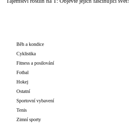
Tajemství rostlin na T: Objevte jejich fascinující svět!
Běh a kondice
Cyklistika
Fitness a posilování
Fotbal
Hokej
Ostatní
Sportovní vybavení
Tenis
Zimní sporty