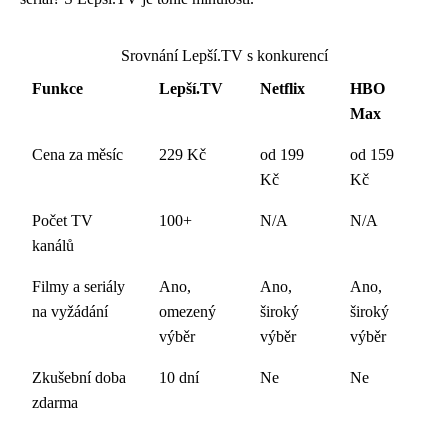
Srovnání Lepší.TV s konkurencí
Funkce
Lepší.TV
Netflix
HBO
Max
Cena za měsíc
229 Kč
od 199
od 159
Kč
Kč
Počet TV
100+
N/A
N/A
kanálů
Filmy a seriály
Ano,
Ano,
Ano,
na vyžádání
omezený
široký
široký
výběr
výběr
výběr
Zkušební doba
10 dní
Ne
Ne
zdarma