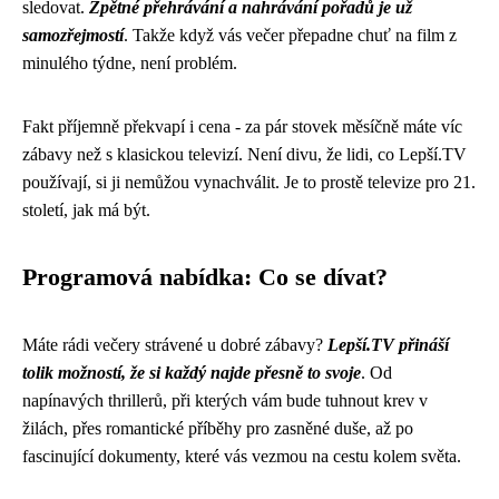
sledovat.
Zpětné přehrávání a nahrávání pořadů je už
samozřejmostí
. Takže když vás večer přepadne chuť na film z
minulého týdne, není problém.
Fakt příjemně překvapí i cena - za pár stovek měsíčně máte víc
zábavy než s klasickou televizí. Není divu, že lidi, co Lepší.TV
používají, si ji nemůžou vynachválit. Je to prostě televize pro 21.
století, jak má být.
Programová nabídka: Co se dívat?
Máte rádi večery strávené u dobré zábavy?
Lepší.TV přináší
tolik možností, že si každý najde přesně to svoje
. Od
napínavých thrillerů, při kterých vám bude tuhnout krev v
žilách, přes romantické příběhy pro zasněné duše, až po
fascinující dokumenty, které vás vezmou na cestu kolem světa.