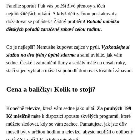
Fandíte sportu? Pak vás potěší živé přenosy z těch
nejdůležitějších utkání. A když děti začnou poskakovat a
dožadovat se pohádek? Žádný problém!
Bohatá nabídka
dětských pořadů zaručeně zabaví celou rodinu
.
Co je nejlepší? Nemusíte kupovat zajíce v pytli.
Vyzkoušejte si
službu na dva týdny úplně zdarma
a sami uvidíte, jak vám
sedne. České i zahraniční filmy a seriály máte na dosah ruky,
stačí si jen vybrat a užívat si pohodlí domova s kvalitní zábavou.
Cena a balíčky: Kolik to stojí?
Konečně televize, která vám sedne jako ulitá!
Za pouhých 199
Kč měsíčně
máte k dispozici spoustu skvělých programů, které
můžete sledovat, kdy se vám zachce. Pamatujete, jak jste dřív
museli být v určitou hodinu u televize, abyste nepřišli o oblíbený
seriál? S Lepší.TV je tohle minulostí.