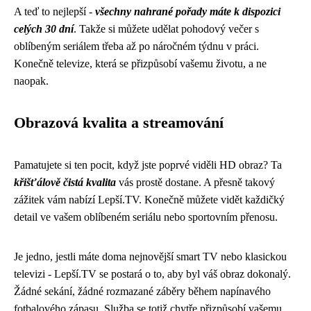
A teď to nejlepší -
všechny nahrané pořady máte k dispozici
celých 30 dní
. Takže si můžete udělat pohodový večer s
oblíbeným seriálem třeba až po náročném týdnu v práci.
Konečně televize, která se přizpůsobí vašemu životu, a ne
naopak.
Obrazová kvalita a streamování
Pamatujete si ten pocit, když jste poprvé viděli HD obraz? Ta
křišťálově čistá kvalita
vás prostě dostane. A přesně takový
zážitek vám nabízí Lepší.TV. Konečně můžete vidět každičký
detail ve vašem oblíbeném seriálu nebo sportovním přenosu.
Je jedno, jestli máte doma nejnovější smart TV nebo klasickou
televizi - Lepší.TV se postará o to, aby byl váš obraz dokonalý.
Žádné sekání, žádné rozmazané záběry během napínavého
fotbalového zápasu. Služba se totiž chytře přizpůsobí vašemu