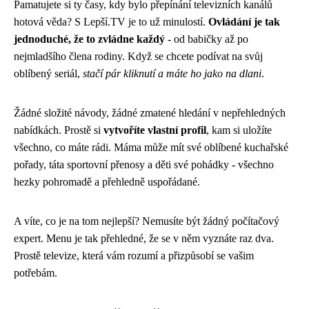
Pamatujete si ty časy, kdy bylo přepínání televizních kanálů
hotová věda? S Lepší.TV je to už minulostí.
Ovládání je tak
jednoduché, že to zvládne každý
- od babičky až po
nejmladšího člena rodiny. Když se chcete podívat na svůj
oblíbený seriál,
stačí pár kliknutí a máte ho jako na dlani
.
Žádné složité návody, žádné zmatené hledání v nepřehledných
nabídkách. Prostě si
vytvoříte vlastní profil
, kam si uložíte
všechno, co máte rádi. Máma může mít své oblíbené kuchařské
pořady, táta sportovní přenosy a děti své pohádky - všechno
hezky pohromadě a přehledně uspořádané.
A víte, co je na tom nejlepší? Nemusíte být žádný počítačový
expert. Menu je tak přehledné, že se v něm vyznáte raz dva.
Prostě televize, která vám rozumí a přizpůsobí se vašim
potřebám.