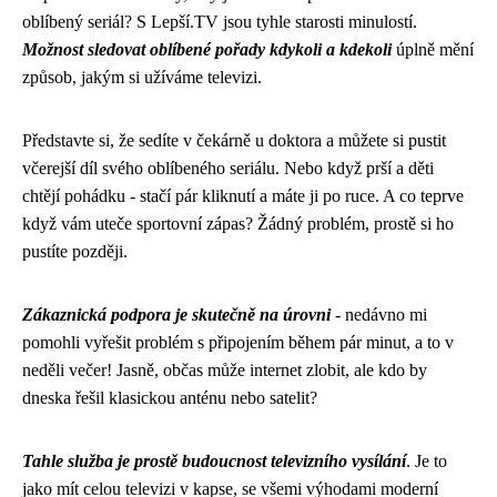
oblíbený seriál? S Lepší.TV jsou tyhle starosti minulostí.
Možnost sledovat oblíbené pořady kdykoli a kdekoli
úplně mění
způsob, jakým si užíváme televizi.
Představte si, že sedíte v čekárně u doktora a můžete si pustit
včerejší díl svého oblíbeného seriálu. Nebo když prší a děti
chtějí pohádku - stačí pár kliknutí a máte ji po ruce. A co teprve
když vám uteče sportovní zápas? Žádný problém, prostě si ho
pustíte později.
Zákaznická podpora je skutečně na úrovni
- nedávno mi
pomohli vyřešit problém s připojením během pár minut, a to v
neděli večer! Jasně, občas může internet zlobit, ale kdo by
dneska řešil klasickou anténu nebo satelit?
Tahle služba je prostě budoucnost televizního vysílání
. Je to
jako mít celou televizi v kapse, se všemi výhodami moderní