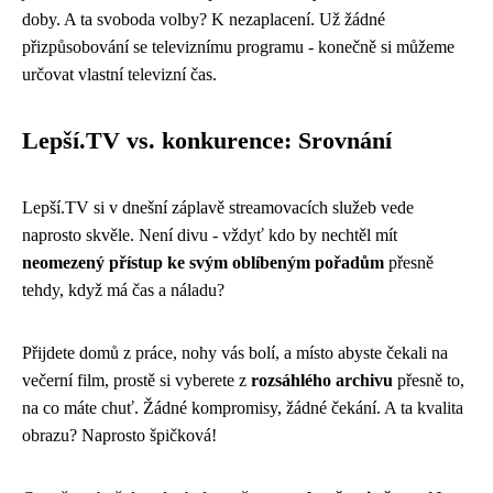
doby. A ta svoboda volby? K nezaplacení. Už žádné
přizpůsobování se televiznímu programu - konečně si můžeme
určovat vlastní televizní čas.
Lepší.TV vs. konkurence: Srovnání
Lepší.TV si v dnešní záplavě streamovacích služeb vede
naprosto skvěle. Není divu - vždyť kdo by nechtěl mít
neomezený přístup ke svým oblíbeným pořadům
přesně
tehdy, když má čas a náladu?
Přijdete domů z práce, nohy vás bolí, a místo abyste čekali na
večerní film, prostě si vyberete z
rozsáhlého archivu
přesně to,
na co máte chuť. Žádné kompromisy, žádné čekání. A ta kvalita
obrazu? Naprosto špičková!