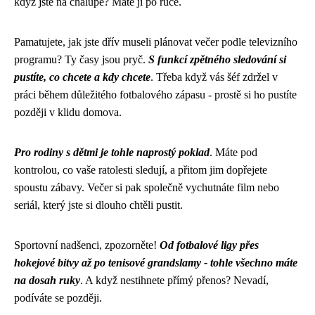
když jste na chalupě? Máte ji po ruce.
Pamatujete, jak jste dřív museli plánovat večer podle televizního
programu? Ty časy jsou pryč.
S funkcí zpětného sledování si
pustíte, co chcete a kdy chcete
. Třeba když vás šéf zdržel v
práci během důležitého fotbalového zápasu - prostě si ho pustíte
později v klidu domova.
Pro rodiny s dětmi je tohle naprostý poklad
. Máte pod
kontrolou, co vaše ratolesti sledují, a přitom jim dopřejete
spoustu zábavy. Večer si pak společně vychutnáte film nebo
seriál, který jste si dlouho chtěli pustit.
Sportovní nadšenci, zpozorněte!
Od fotbalové ligy přes
hokejové bitvy až po tenisové grandslamy - tohle všechno máte
na dosah ruky
. A když nestihnete přímý přenos? Nevadí,
podíváte se později.