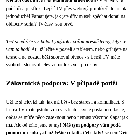
Nebaví vás koukat na malinkou obrazovku?
Sedněte si k
počítači a pusťte si Lepší.TV přes webový prohlížeč. Je to tak
jednoduché! Pamatujete, jak jste dřív museli spěchat domů na
oblíbený seriál? Ty časy jsou pryč.
Teď si můžete vychutnat jakýkoliv pořad přesně tehdy, když se
vám to hodí
. Ať už ležíte v posteli s tabletem, nebo grilujete na
terase a na pozadí běží sportovní přenos - s Lepší.TV máte
svobodu sledovat televizi podle svých představ.
Zákaznická podpora: V případě potíží
Užijte si televizi tak, jak má být - bez starostí a komplikací. S
Lepší TV máte jistotu, že o vás bude skvěle postaráno. Jasně,
občas se může něco zaseknout nebo nemusí všechno šlapat jak
má. Ale od toho jsme tu my!
Náš tým podpory vám podá
pomocnou ruku, ať už řešíte cokoli
- třeba když se nemůžete