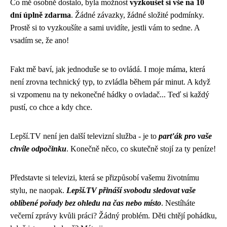
Co mě osobně dostalo, byla možnost
vyzkoušet si vše na 10
dní úplně zdarma
. Žádné závazky, žádné složité podmínky.
Prostě si to vyzkoušíte a sami uvidíte, jestli vám to sedne. A
vsadím se, že ano!
Fakt mě baví, jak jednoduše se to ovládá. I moje máma, která
není zrovna technický typ, to zvládla během pár minut. A když
si vzpomenu na ty nekonečné hádky o ovladač... Teď si každý
pustí, co chce a kdy chce.
Lepší.TV není jen další televizní služba - je to
parťák pro vaše
chvíle odpočinku
. Konečně něco, co skutečně stojí za ty peníze!
Představte si televizi, která se přizpůsobí vašemu životnímu
stylu, ne naopak.
Lepší.TV přináší svobodu sledovat vaše
oblíbené pořady bez ohledu na čas nebo místo
. Nestíháte
večerní zprávy kvůli práci? Žádný problém. Děti chtějí pohádku,