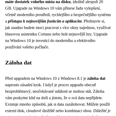
máte dostatek volného místa na disku
, ideálně alespoň 20
GB. Upgrade na Windows 10 vám přinese řadu vylepšení,
včetně moderního prostředí, rychlejšího a bezpečnějšího systému
a
přístupu k nejnovějším funkcím a aplikacím
. Představte si,
jak snadno budete moci pracovat s více okny najednou, využívat
hlasovou asistentku Cortanu nebo hrát nejnovější hry. Upgrade
na Windows 10 je investicí do moderního a efektivního
používání vašeho počítače.
Záloha dat
Před upgradem na Windows 10 z Windows 8.1 je
záloha dat
naprosto zásadní krok. I když je proces upgradu obecně
bezproblémový, neočekávané události se mohou stát. Záloha
vám poskytne klid na duši a jistotu, že o svá data nepřijdete.
Existuje mnoho způsobů, jak si data zazálohovat. Můžete použít
externí disk, cloudové úložiště nebo kombinaci obou.
Důležité je