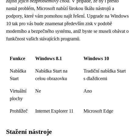
zajistí jejich bezproblémový chod.
V případě, že by i přesto
nastal problém, Microsoft nabízí širokou škálu nástrojů a
podpory, které vám pomohou najít řešení. Upgrade na Windows
10 tak pro vás bude znamenat především zisk v podobě
moderního a bezpečného systému, aniž byste se museli obávat o
funkčnost vašich stávajících programů.
Funkce
Windows 8.1
Windows 10
Nabídka
Nabídka Start na
Tradiční nabídka Start
Start
celou obrazovku
s dlaždicemi
Virtuální
Ne
Ano
plochy
Prohlížeč
Internet Explorer 11
Microsoft Edge
Stažení nástroje