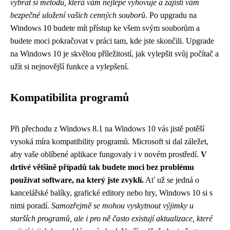
vybrat si metodu, která vám nejlépe vyhovuje a zajistí vám
bezpečné uložení vašich cenných souborů.
Po upgradu na
Windows 10 budete mít přístup ke všem svým souborům a
budete moci pokračovat v práci tam, kde jste skončili. Upgrade
na Windows 10 je skvělou příležitostí, jak vylepšit svůj počítač a
užít si nejnovější funkce a vylepšení.
Kompatibilita programů
Při přechodu z Windows 8.1 na Windows 10 vás jistě potěší
vysoká míra kompatibility programů. Microsoft si dal záležet,
aby vaše oblíbené aplikace fungovaly i v novém prostředí.
V
drtivé většině případů tak budete moci bez problému
používat software, na který jste zvyklí.
Ať už se jedná o
kancelářské balíky, grafické editory nebo hry, Windows 10 si s
nimi poradí.
Samozřejmě se mohou vyskytnout výjimky u
starších programů, ale i pro ně často existují aktualizace, které