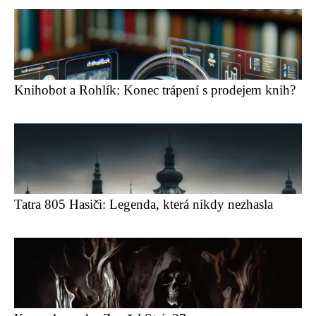
Knihobot a Rohlík: Konec trápení s prodejem knih?
Tatra 805 Hasiči: Legenda, která nikdy nezhasla