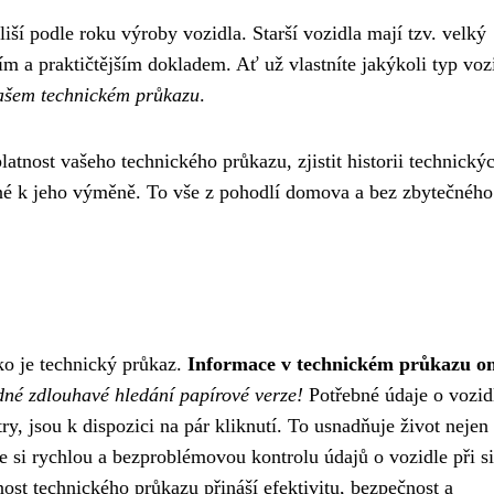
liší podle roku výroby vozidla. Starší vozidla mají tzv. velký
m a praktičtějším dokladem. Ať už vlastníte jakýkoli typ voz
vašem technickém průkazu
.
atnost vašeho technického průkazu, zjistit historii technický
bné k jeho výměně. To vše z pohodlí domova a bez zbytečného
ako je technický průkaz.
Informace v technickém průkazu on
né zdlouhavé hledání papírové verze!
Potřebné údaje o vozid
y, jsou k dispozici na pár kliknutí. To usnadňuje život nejen
e si rychlou a bezproblémovou kontrolu údajů o vozidle při si
nost technického průkazu přináší efektivitu, bezpečnost a