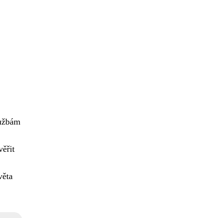
lužbám
věřit
věta