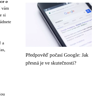
ce o
čí vám
e si
ládnete
ě a
as,
Předpověď počasí Google: Jak
přesná je ve skutečnosti?
lou