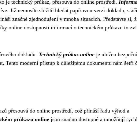
ako je technický průkaz, přesouvá do online prostředí.
Informa
íve. Již nemusíte složitě hledat papírovou verzi dokladu, sta
řináší značné zjednodušení v mnoha situacích. Představte si, ž
 Díky online dostupnosti informací o technickém průkazu to zv
apírového dokladu.
Technický průkaz online
je uložen bezpečn
rat. Tento moderní přístup k důležitému dokumentu nám šetří č
azů přesouvá do online prostředí, což přináší řadu výhod a
ickém průkazu online
jsou snadno dostupné a umožňují rych