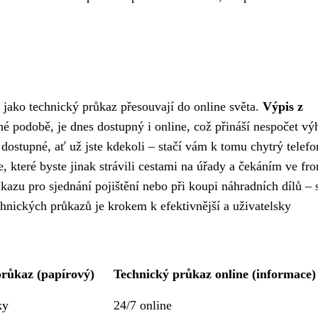
y jako technický průkaz přesouvají do online světa.
Výpis z
ěné podobě, je dnes dostupný i online, což přináší nespočet vý
dostupné, ať už jste kdekoli – stačí vám k tomu chytrý telef
ze, které byste jinak strávili cestami na úřady a čekáním ve fro
ůkazu pro sjednání pojištění nebo při koupi náhradních dílů – 
chnických průkazů je krokem k efektivnější a uživatelsky
průkaz (papírový)
Technický průkaz online (informace)
ky
24/7 online