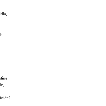
idla,
ch
line
le,
lniční