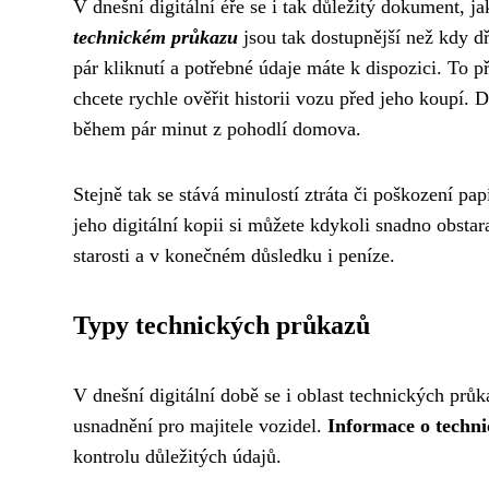
V dnešní digitální éře se i tak důležitý dokument, j
technickém průkazu
jsou tak dostupnější než kdy dř
pár kliknutí a potřebné údaje máte k dispozici. To p
chcete rychle ověřit historii vozu před jeho koupí.
během pár minut z pohodlí domova.
Stejně tak se stává minulostí ztráta či poškození p
jeho digitální kopii si můžete kdykoli snadno obsta
starosti a v konečném důsledku i peníze.
Typy technických průkazů
V dnešní digitální době se i oblast technických průk
usnadnění pro majitele vozidel.
Informace o techn
kontrolu důležitých údajů.