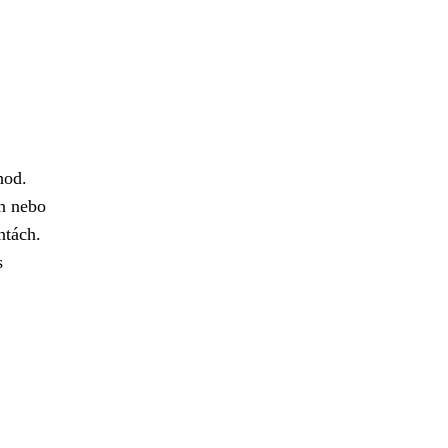
hod.
on nebo
ntách.
s