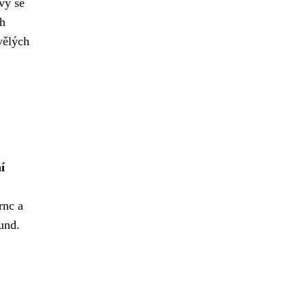
vy se
ch
vělých
í
rnc a
und.