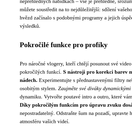
nepřehledných nabídkách – vše je přehledné, srozumi
můžete soustředit na to nejdůležitější: sdílení va
hvězd začínalo s podobnými programy a jejich úspěc
výsledků.
Pokročilé funkce pro profíky
Pro náročné vlogery, kteří chtějí posunout své video
pokročilých funkcí.
S nástroji pro korekci barev 
nádech.
Experimentujte s přednastavenými filtry nebo
osobitým stylem.
Zaujměte své diváky dynamickými 
dynamiku. Vytvořte poutavé intro a outro, které v
Díky pokročilým funkcím pro úpravu zvuku dosáh
nepostradatelný. Odstraňte šum na pozadí, upravte h
atmosféru vašich videí.