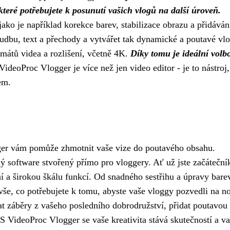
teré potřebujete k posunutí vašich vlogů na další úroveň.
ako je například korekce barev, stabilizace obrazu a přidáván
udbu, text a přechody a vytvářet tak dynamické a poutavé vlo
mátů videa a rozlišení, včetně 4K.
Díky tomu je ideální volb
VideoProc Vlogger je více než jen video editor - je to nástroj,
em.
gger vám pomůže zhmotnit vaše vize do poutavého obsahu.
ný software stvořený přímo pro vloggery. Ať už jste začáteční
í a širokou škálu funkcí. Od snadného sestřihu a úpravy bare
še, co potřebujete k tomu, abyste vaše vloggy pozvedli na n
t záběry z vašeho posledního dobrodružství, přidat poutavou
S VideoProc Vlogger se vaše kreativita stává skutečností a v