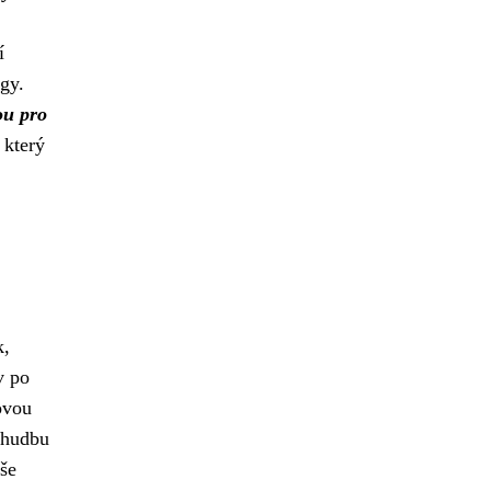
í
gy.
ou pro
 který
k,
v po
ovou
 hudbu
aše