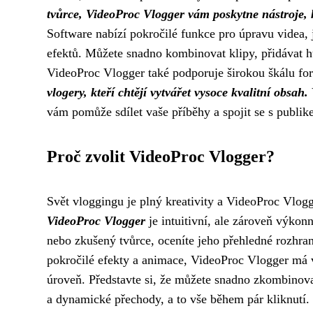
tvůrce, VideoProc Vlogger vám poskytne nástroje, k
Software nabízí pokročilé funkce pro úpravu videa, j
efektů. Můžete snadno kombinovat klipy, přidávat h
VideoProc Vlogger také podporuje širokou škálu for
vlogery, kteří chtějí vytvářet vysoce kvalitní obsah.
vám pomůže sdílet vaše příběhy a spojit se s publik
Proč zvolit VideoProc Vlogger?
Svět vloggingu je plný kreativity a VideoProc Vlo
VideoProc Vlogger
je intuitivní, ale zároveň výkon
nebo zkušený tvůrce, oceníte jeho přehledné rozhran
pokročilé efekty a animace, VideoProc Vlogger má v
úroveň. Představte si, že můžete snadno zkombinova
a dynamické přechody, a to vše během pár kliknutí. 