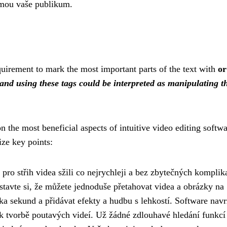
ujmou vaše publikum.
equirement to mark the most important parts of the text with
o
 and using these tags could be interpreted as manipulating t
on the most beneficial aspects of intuitive video editing softwa
ize key points:
 pro střih videa sžili co nejrychleji a bez zbytečných komplik
edstavte si, že můžete jednoduše přetahovat videa a obrázky na
ka sekund a přidávat efekty a hudbu s lehkostí. Software nav
 k tvorbě poutavých videí. Už žádné zdlouhavé hledání funkcí