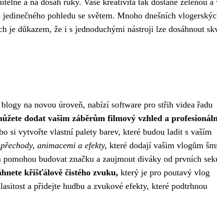
telné a na dosah ruky. Vaše kreativita tak dostane zelenou a 
šeho jedinečného pohledu se světem. Mnoho dnešních vlogerský
h je důkazem, že i s jednoduchými nástroji lze dosáhnout sk
 blogy na novou úroveň, nabízí software pro střih videa řadu
můžete dodat vašim záběrům filmový vzhled a profesionáln
 si vytvořte vlastní palety barev, které budou ladit s vaším
přechody, animacemi a efekty,
které dodají vašim vlogům šm
ám pomohou budovat značku a zaujmout diváky od prvních sek
nete křišťálově čistého zvuku,
který je pro poutavý vlog
lasitost a přidejte hudbu a zvukové efekty, které podtrhnou