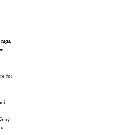
r
tags.
he
re for
ací.
ržený
 v