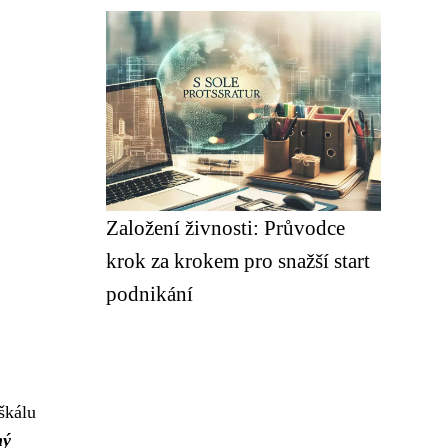
Založení živnosti: Průvodce
krok za krokem pro snažší start
podnikání
škálu
ný