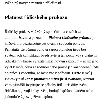
svět plný nových zážitků a příležitostí.
Platnost řidičského průkazu
Řidičský průkaz, váš věrný společník na cestách za
dobrodružstvím a poznáním!
Platnost řidičského průkazu
je
klíčová pro bezstarostné cestování a svobodu pohybu.
Pamatujte, že včasná obnova zaručí plynulou jízdu bez
zbytečných komplikací. Představte si ten pocit, kdy s platným
řidičákem v kapse vyrážíte vstříc novým zážitkům – ať už je to
výlet k moři, cesta za rodinou nebo prostě jen každodenní jízda
do práce s vědomím, že máte vše v pořádku.
Držte si svůj
řidičský průkaz v platnosti a užívejte si svobodu, kterou
vám přináší!
Inspirujte se příběhy lidí, kteří díky svému
řidičáku objevují krásy světa, budují úspěšnou kariéru nebo
jednoduše žijí svůj život naplno.