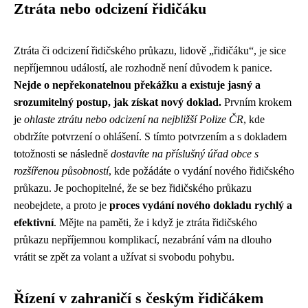
Ztráta nebo odcizení řidičáku
Ztráta či odcizení řidičského průkazu, lidově „řidičáku“, je sice
nepříjemnou událostí, ale rozhodně není důvodem k panice.
Nejde o nepřekonatelnou překážku a existuje jasný a
srozumitelný postup, jak získat nový doklad.
Prvním krokem
je
ohlaste ztrátu nebo odcizení na nejbližší Polize ČR
, kde
obdržíte potvrzení o ohlášení. S tímto potvrzením a s dokladem
totožnosti se následně
dostavíte na příslušný úřad obce s
rozšířenou působností
, kde požádáte o vydání nového řidičského
průkazu. Je pochopitelné, že se bez řidičského průkazu
neobejdete, a proto je
proces vydání nového dokladu rychlý a
efektivní
. Mějte na paměti, že i když je ztráta řidičského
průkazu nepříjemnou komplikací, nezabrání vám na dlouho
vrátit se zpět za volant a užívat si svobodu pohybu.
Řízení v zahraničí s českým řidičákem