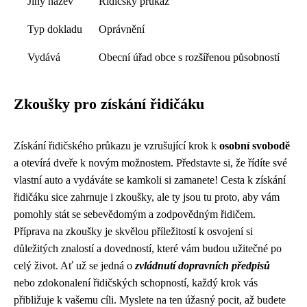
Jiný název
Řidičský průkaz
Typ dokladu
Oprávnění
Vydává
Obecní úřad obce s rozšířenou působností
Zkoušky pro získání řidičáku
Získání řidičského průkazu je vzrušující krok k
osobní svobodě
a otevírá dveře k novým možnostem. Představte si, že řídíte své
vlastní auto a vydáváte se kamkoli si zamanete! Cesta k získání
řidičáku sice zahrnuje i zkoušky, ale ty jsou tu proto, aby vám
pomohly stát se sebevědomým a zodpovědným řidičem.
Příprava na zkoušky je skvělou příležitostí k osvojení si
důležitých znalostí a dovedností, které vám budou užitečné po
celý život. Ať už se jedná o
zvládnutí dopravních předpisů
nebo zdokonalení řidičských schopností, každý krok vás
přibližuje k vašemu cíli. Myslete na ten úžasný pocit, až budete