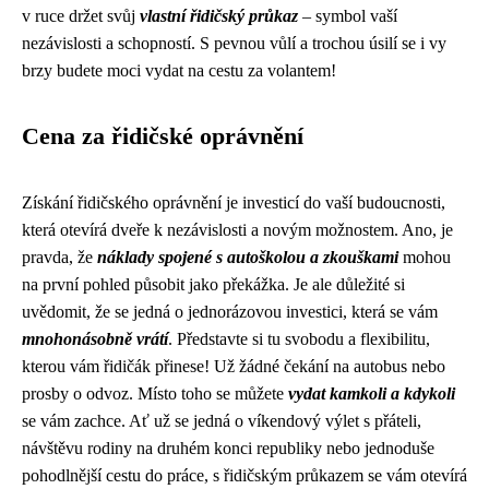
v ruce držet svůj
vlastní řidičský průkaz
– symbol vaší
nezávislosti a schopností. S pevnou vůlí a trochou úsilí se i vy
brzy budete moci vydat na cestu za volantem!
Cena za řidičské oprávnění
Získání řidičského oprávnění je investicí do vaší budoucnosti,
která otevírá dveře k nezávislosti a novým možnostem. Ano, je
pravda, že
náklady spojené s autoškolou a zkouškami
mohou
na první pohled působit jako překážka. Je ale důležité si
uvědomit, že se jedná o jednorázovou investici, která se vám
mnohonásobně vrátí
. Představte si tu svobodu a flexibilitu,
kterou vám řidičák přinese! Už žádné čekání na autobus nebo
prosby o odvoz. Místo toho se můžete
vydat kamkoli a kdykoli
se vám zachce. Ať už se jedná o víkendový výlet s přáteli,
návštěvu rodiny na druhém konci republiky nebo jednoduše
pohodlnější cestu do práce, s řidičským průkazem se vám otevírá