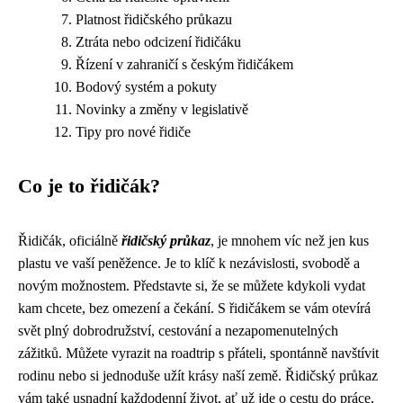
Platnost řidičského průkazu
Ztráta nebo odcizení řidičáku
Řízení v zahraničí s českým řidičákem
Bodový systém a pokuty
Novinky a změny v legislativě
Tipy pro nové řidiče
Co je to řidičák?
Řidičák, oficiálně
řidičský průkaz
, je mnohem víc než jen kus
plastu ve vaší peněžence. Je to klíč k nezávislosti, svobodě a
novým možnostem. Představte si, že se můžete kdykoli vydat
kam chcete, bez omezení a čekání. S řidičákem se vám otevírá
svět plný dobrodružství, cestování a nezapomenutelných
zážitků. Můžete vyrazit na roadtrip s přáteli, spontánně navštívit
rodinu nebo si jednoduše užít krásy naší země. Řidičský průkaz
vám také usnadní každodenní život, ať už jde o cestu do práce,