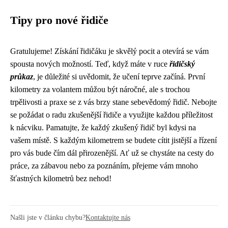
Tipy pro nové řidiče
Gratulujeme! Získání řidičáku je skvělý pocit a otevírá se vám
spousta nových možností. Teď, když máte v ruce
řidičský
průkaz
, je důležité si uvědomit, že učení teprve začíná. První
kilometry za volantem můžou být náročné, ale s trochou
trpělivosti a praxe se z vás brzy stane sebevědomý řidič. Nebojte
se požádat o radu zkušenější řidiče a využijte každou příležitost
k nácviku. Pamatujte, že každý zkušený řidič byl kdysi na
vašem místě. S každým kilometrem se budete cítit jistější a řízení
pro vás bude čím dál přirozenější. Ať už se chystáte na cesty do
práce, za zábavou nebo za poznáním, přejeme vám mnoho
šťastných kilometrů bez nehod!
Našli jste v článku chybu?
Kontaktujte nás