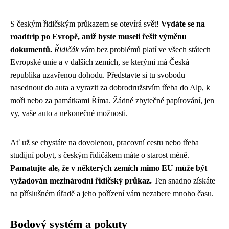
S českým řidičským průkazem se otevírá svět!
Vydáte se na
roadtrip po Evropě, aniž byste museli řešit výměnu
dokumentů.
Řidičák
vám bez problémů platí ve všech státech
Evropské unie a v dalších zemích, se kterými má Česká
republika uzavřenou dohodu. Představte si tu svobodu –
nasednout do auta a vyrazit za dobrodružstvím třeba do Alp, k
moři nebo za památkami Říma. Žádné zbytečné papírování, jen
vy, vaše auto a nekonečné možnosti.
Ať už se chystáte na dovolenou, pracovní cestu nebo třeba
studijní pobyt, s českým řidičákem máte o starost méně.
Pamatujte ale, že v některých zemích mimo EU může být
vyžadován mezinárodní řidičský průkaz.
Ten snadno získáte
na příslušném úřadě a jeho pořízení vám nezabere mnoho času.
Bodový systém a pokuty