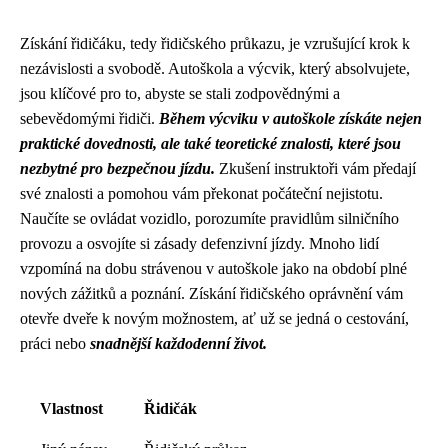
Získání řidičáku, tedy řidičského průkazu, je vzrušující krok k
nezávislosti a svobodě. Autoškola a výcvik, který absolvujete,
jsou klíčové pro to, abyste se stali zodpovědnými a
sebevědomými řidiči.
Během výcviku v autoškole získáte nejen
praktické dovednosti, ale také teoretické znalosti, které jsou
nezbytné pro bezpečnou jízdu.
Zkušení instruktoři vám předají
své znalosti a pomohou vám překonat počáteční nejistotu.
Naučíte se ovládat vozidlo, porozumíte pravidlům silničního
provozu a osvojíte si zásady defenzivní jízdy. Mnoho lidí
vzpomíná na dobu strávenou v autoškole jako na období plné
nových zážitků a poznání. Získání řidičského oprávnění vám
otevře dveře k novým možnostem, ať už se jedná o cestování,
práci nebo
snadnější každodenní život.
Vlastnost
Řidičák