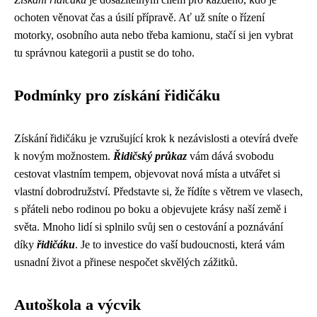
ochoten věnovat čas a úsilí přípravě. Ať už sníte o řízení
motorky, osobního auta nebo třeba kamionu, stačí si jen vybrat
tu správnou kategorii a pustit se do toho.
Podmínky pro získání řidičáku
Získání řidičáku je vzrušující krok k nezávislosti a otevírá dveře
k novým možnostem.
Řidičský průkaz
vám dává svobodu
cestovat vlastním tempem, objevovat nová místa a utvářet si
vlastní dobrodružství. Představte si, že řídíte s větrem ve vlasech,
s přáteli nebo rodinou po boku a objevujete krásy naší země i
světa. Mnoho lidí si splnilo svůj sen o cestování a poznávání
díky
řidičáku
. Je to investice do vaší budoucnosti, která vám
usnadní život a přinese nespočet skvělých zážitků.
Autoškola a výcvik