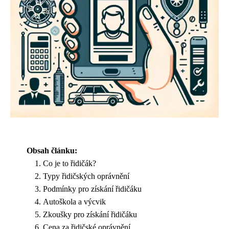
Obsah článku:
Co je to řidičák?
Typy řidičských oprávnění
Podmínky pro získání řidičáku
Autoškola a výcvik
Zkoušky pro získání řidičáku
Cena za řidičské oprávnění