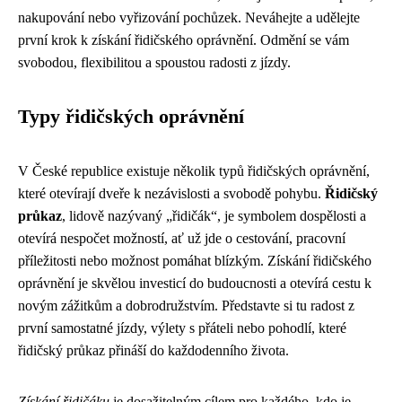
nakupování nebo vyřizování pochůzek. Neváhejte a udělejte
první krok k získání řidičského oprávnění. Odmění se vám
svobodou, flexibilitou a spoustou radosti z jízdy.
Typy řidičských oprávnění
V České republice existuje několik typů řidičských oprávnění,
které otevírají dveře k nezávislosti a svobodě pohybu.
Řidičský
průkaz
, lidově nazývaný „řidičák“, je symbolem dospělosti a
otevírá nespočet možností, ať už jde o cestování, pracovní
příležitosti nebo možnost pomáhat blízkým. Získání řidičského
oprávnění je skvělou investicí do budoucnosti a otevírá cestu k
novým zážitkům a dobrodružstvím. Představte si tu radost z
první samostatné jízdy, výlety s přáteli nebo pohodlí, které
řidičský průkaz přináší do každodenního života.
Získání řidičáku
je dosažitelným cílem pro každého, kdo je