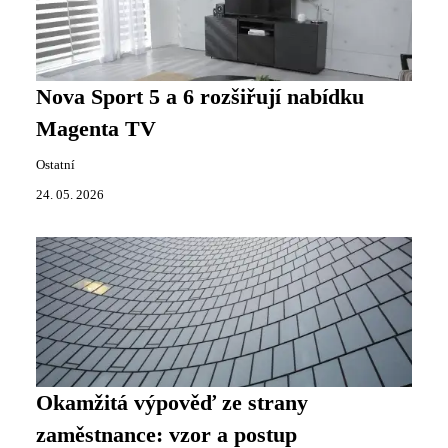
Nova Sport 5 a 6 rozšiřují nabídku
Magenta TV
Ostatní
24. 05. 2026
Okamžitá výpověď ze strany
zaměstnance: vzor a postup