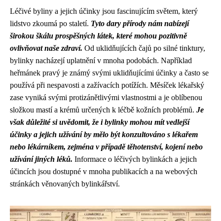
Léčivé byliny a jejich účinky jsou fascinujícím světem, který
lidstvo zkoumá po staletí.
Tyto dary přírody nám nabízejí
širokou škálu prospěšných látek, které mohou pozitivně
ovlivňovat naše zdraví.
Od uklidňujících čajů po silné tinktury,
bylinky nacházejí uplatnění v mnoha podobách. Například
heřmánek pravý je známý svými uklidňujícími účinky a často se
používá při nespavosti a zažívacích potížích. Měsíček lékařský
zase vyniká svými protizánětlivými vlastnostmi a je oblíbenou
složkou mastí a krémů určených k léčbě kožních problémů.
Je
však důležité si uvědomit, že i bylinky mohou mít vedlejší
účinky a jejich užívání by mělo být konzultováno s lékařem
nebo lékárníkem, zejména v případě těhotenství, kojení nebo
užívání jiných léků.
Informace o léčivých bylinkách a jejich
účincích jsou dostupné v mnoha publikacích a na webových
stránkách věnovaných bylinkářství.