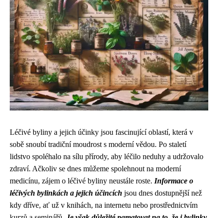
Léčivé byliny a jejich účinky jsou fascinující oblastí, která v
sobě snoubí tradiční moudrost s moderní vědou. Po staletí
lidstvo spoléhalo na sílu přírody, aby léčilo neduhy a udržovalo
zdraví. Ačkoliv se dnes můžeme spolehnout na moderní
medicínu, zájem o léčivé byliny neustále roste.
Informace o
léčivých bylinkách a jejich účincích
jsou dnes dostupnější než
kdy dříve, ať už v knihách, na internetu nebo prostřednictvím
kurzů a seminářů.
Je však důležité pamatovat na to, že i bylinky