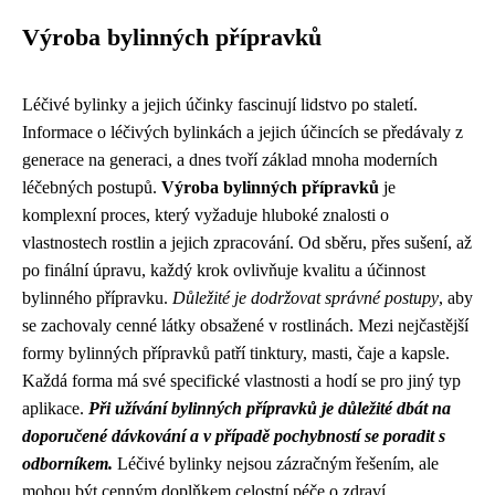
Výroba bylinných přípravků
Léčivé bylinky a jejich účinky fascinují lidstvo po staletí.
Informace o léčivých bylinkách a jejich účincích se předávaly z
generace na generaci, a dnes tvoří základ mnoha moderních
léčebných postupů.
Výroba bylinných přípravků
je
komplexní proces, který vyžaduje hluboké znalosti o
vlastnostech rostlin a jejich zpracování. Od sběru, přes sušení, až
po finální úpravu, každý krok ovlivňuje kvalitu a účinnost
bylinného přípravku.
Důležité je dodržovat správné postupy
, aby
se zachovaly cenné látky obsažené v rostlinách. Mezi nejčastější
formy bylinných přípravků patří tinktury, masti, čaje a kapsle.
Každá forma má své specifické vlastnosti a hodí se pro jiný typ
aplikace.
Při užívání bylinných přípravků je důležité dbát na
doporučené dávkování a v případě pochybností se poradit s
odborníkem.
Léčivé bylinky nejsou zázračným řešením, ale
mohou být cenným doplňkem celostní péče o zdraví.