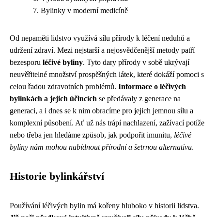
Bylinky v moderní medicíně
Od nepaměti lidstvo využívá sílu přírody k léčení neduhů a
udržení zdraví. Mezi nejstarší a nejosvědčenější metody patří
bezesporu
léčivé byliny
. Tyto dary přírody v sobě ukrývají
neuvěřitelné množství prospěšných látek, které dokáží pomoci s
celou řadou zdravotních problémů.
Informace o léčivých
bylinkách a jejich účincích
se předávaly z generace na
generaci, a i dnes se k nim obracíme pro jejich jemnou sílu a
komplexní působení. Ať už nás trápí nachlazení, zažívací potíže
nebo třeba jen hledáme způsob, jak podpořit imunitu,
léčivé
byliny nám mohou nabídnout přírodní a šetrnou alternativu
.
Historie bylinkářství
Používání léčivých bylin má kořeny hluboko v historii lidstva.