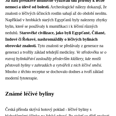
Již naši předkové intuitivně využívali sílu přírody k léčbě
nemocí a úlevě od bolesti.
Archeologické nálezy dokazují, že
znalosti o léčivých účincích rostlin sahají až do období neolitu.
Například v hrobkách starých Egypťanů byly nalezeny zbytky
bylin, které se používaly k mumifikaci i k léčení různých
neduhů.
Starověké civilizace, jako byli Egypťané, Číňané,
Indové či Řekové, nashromáždily o léčivých bylinách
obrovské znalosti.
Tyto znalosti se předávaly z generace na
generaci a tvořily základ tehdejší medicíny.
Ve středověku se o
rozvoj bylinkářství zasloužily především kláštery, kde mniši
pěstovali byliny v zahradách a vytvářeli z nich léčivé směsi.
Mnoho z těchto receptur se dochovalo dodnes a tvoří základ
moderní fytoterapie.
Známé léčivé byliny
Česká příroda skrývá hotový poklad - léčivé byliny s
blahodárnými účinky na lidské zdraví. Po staletí se dědí znalosti