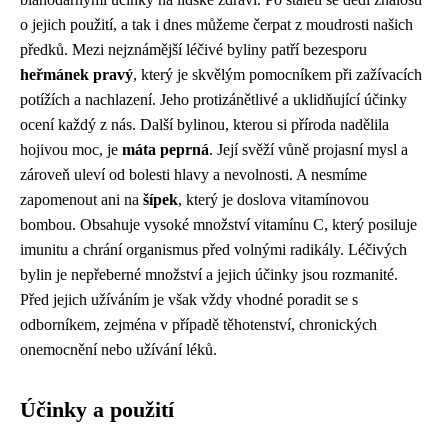
o jejich použití, a tak i dnes můžeme čerpat z moudrosti našich
předků. Mezi nejznámější léčivé byliny patří bezesporu
heřmánek pravý
, který je skvělým pomocníkem při zažívacích
potížích a nachlazení. Jeho protizánětlivé a uklidňující účinky
ocení každý z nás. Další bylinou, kterou si příroda nadělila
hojivou moc, je
máta peprná
. Její svěží vůně projasní mysl a
zároveň uleví od bolesti hlavy a nevolnosti. A nesmíme
zapomenout ani na
šípek
, který je doslova vitamínovou
bombou. Obsahuje vysoké množství vitamínu C, který posiluje
imunitu a chrání organismus před volnými radikály. Léčivých
bylin je nepřeberné množství a jejich účinky jsou rozmanité.
Před jejich užíváním je však vždy vhodné poradit se s
odborníkem, zejména v případě těhotenství, chronických
onemocnění nebo užívání léků.
Účinky a použití