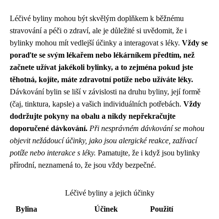
Léčivé byliny mohou být skvělým doplňkem k běžnému
stravování a péči o zdraví, ale je důležité si uvědomit, že i
bylinky mohou mít vedlejší účinky a interagovat s léky.
Vždy se
poraďte se svým lékařem nebo lékárníkem předtím, než
začnete užívat jakékoli bylinky, a to zejména pokud jste
těhotná, kojíte, máte zdravotní potíže nebo užíváte léky.
Dávkování bylin se liší v závislosti na druhu byliny, její formě
(čaj, tinktura, kapsle) a vašich individuálních potřebách.
Vždy
dodržujte pokyny na obalu a nikdy nepřekračujte
doporučené dávkování.
Při nesprávném dávkování se mohou
objevit nežádoucí účinky, jako jsou alergické reakce, zažívací
potíže nebo interakce s léky.
Pamatujte, že i když jsou bylinky
přírodní, neznamená to, že jsou vždy bezpečné.
Léčivé byliny a jejich účinky
Bylina
Účinek
Použití