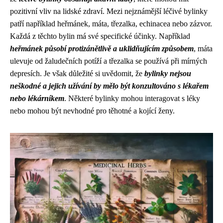
pozitivní vliv na lidské zdraví. Mezi nejznámější léčivé bylinky
patří například heřmánek, máta, třezalka, echinacea nebo zázvor.
Každá z těchto bylin má své specifické účinky. Například
heřmánek působí protizánětlivě a uklidňujícím způsobem
, máta
ulevuje od žaludečních potíží a třezalka se používá při mírných
depresích. Je však důležité si uvědomit, že
bylinky nejsou
neškodné a jejich užívání by mělo být konzultováno s lékařem
nebo lékárníkem
. Některé bylinky mohou interagovat s léky
nebo mohou být nevhodné pro těhotné a kojící ženy.