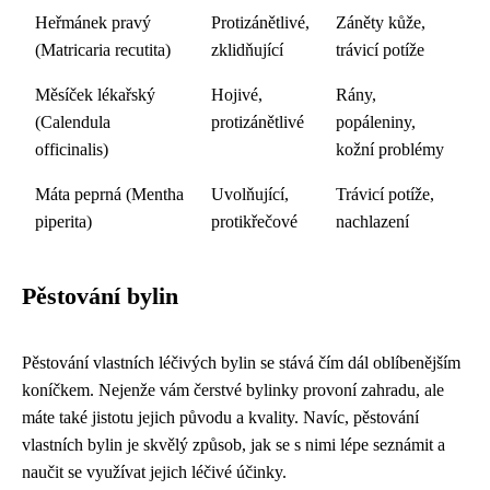
Heřmánek pravý
Protizánětlivé,
Záněty kůže,
(Matricaria recutita)
zklidňující
trávicí potíže
Měsíček lékařský
Hojivé,
Rány,
(Calendula
protizánětlivé
popáleniny,
officinalis)
kožní problémy
Máta peprná (Mentha
Uvolňující,
Trávicí potíže,
piperita)
protikřečové
nachlazení
Pěstování bylin
Pěstování vlastních léčivých bylin se stává čím dál oblíbenějším
koníčkem. Nejenže vám čerstvé bylinky provoní zahradu, ale
máte také jistotu jejich původu a kvality. Navíc, pěstování
vlastních bylin je skvělý způsob, jak se s nimi lépe seznámit a
naučit se využívat jejich léčivé účinky.