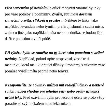
Před samotným pěstováním je důležité vybrat vhodné bylinky
pro vaše potřeby a podmínky.
Zvažte, zda máte dostatek
slunečního svitu, vlhkosti a prostoru.
Některé bylinky, jako
například levandule nebo tymián, preferují slunná a suchá místa,
zatímco jiné, jako například máta nebo meduňka, se budou lépe
dařit v polostínu a vlhčí půdě.
Při výběru bylin se zaměřte na ty, které vám pomohou s vašimi
neduhy.
Například, pokud trpíte nespavostí, zasaďte si
meduňku, která má uklidňující účinky. Problémy s trávením zase
pomůže vyřešit máta peprná nebo fenykl.
Nezapomeňte, že i bylinky můžou mít vedlejší účinky a některé
z nich nejsou vhodné pro těhotné ženy nebo osoby užívající
určité léky.
Před užíváním bylin pro léčebné účely se proto vždy
poraďte se svým lékařem nebo lékárníkem.