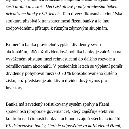
čeští drobní investoři, kteří získali své podíly především během
privatizace banky v 90. letech
. Tato diverzifikovaná akcionářská
struktura přispívá k transparentnosti řízení banky a jejímu
zodpovědnému přístupu k různým zájmovým skupinám.
Komerční banka pravidelně vyplácí dividendy svým
akcionářům, přičemž dividendová politika banky je založena na
vyváženém přístupu mezi reinvesticemi do dalšího rozvoje a
odměňováním akcionářů. V posledních letech se výplatní poměr
dividendy pohyboval mezi 60-70 % konsolidovaného čistého
zisku, což představuje atraktivní dividendový výnos pro
investory.
Banka má zavedený sofistikovaný systém správy a řízení
společnosti (corporate governance), který zajišťuje efektivní
kontrolu nad činností banky a ochranou zájmů všech akcionářů.
Představenstvo banky, které je odpovědné za každodenní řízení,