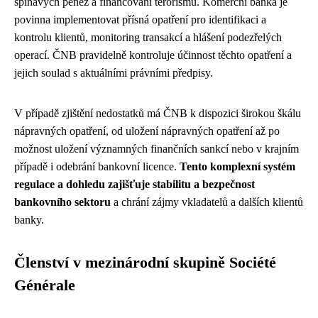
špinavých peněz a financování terorismu. Komerční banka je
povinna implementovat přísná opatření pro identifikaci a
kontrolu klientů, monitoring transakcí a hlášení podezřelých
operací. ČNB pravidelně kontroluje účinnost těchto opatření a
jejich soulad s aktuálními právními předpisy.
V případě zjištění nedostatků má ČNB k dispozici širokou škálu
nápravných opatření, od uložení nápravných opatření až po
možnost uložení významných finančních sankcí nebo v krajním
případě i odebrání bankovní licence.
Tento komplexní systém
regulace a dohledu zajišťuje stabilitu a bezpečnost
bankovního sektoru
a chrání zájmy vkladatelů a dalších klientů
banky.
Členství v mezinárodní skupině Société
Générale