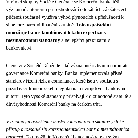
V rámci skupiny Société Générale se Komerční banka těší
významné autonomii při rozhodování o lokálních záležitostech,
přičemž současně využívá výhod plynoucích z příslušnosti k
silné mezinárodní finanční skupině.
Toto uspořádání
umožňuje bance kombinovat lokální expertizu s
mezinárodními standardy
a nejlepšími praktikami v
bankovnictví.
Členství v Société Générale také významně ovlivnilo corporate
governance Komerční banky. Banka implementovala přísné
standardy řízení rizik a compliance, které jsou v souladu s
požadavky francouzského regulátora a evropských bankovních
autorit. Tyto vysoké standardy přispívají k dlouhodobé stabilitě a
důvěryhodnosti Komerční banky na českém trhu.
Významným aspektem členství v mezinárodní skupině je také
přístup k rozsáhlé síti korespondentských bank a mezinárodních
partnerů
. To umožňuje Komerční bance poskytovat svým