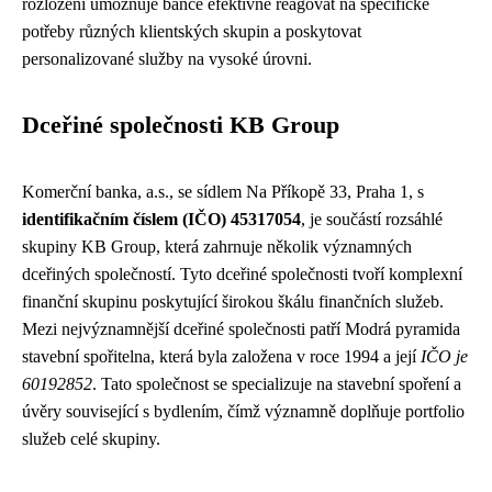
rozložení umožňuje bance efektivně reagovat na specifické
potřeby různých klientských skupin a poskytovat
personalizované služby na vysoké úrovni.
Dceřiné společnosti KB Group
Komerční banka, a.s., se sídlem Na Příkopě 33, Praha 1, s
identifikačním číslem (IČO) 45317054
, je součástí rozsáhlé
skupiny KB Group, která zahrnuje několik významných
dceřiných společností. Tyto dceřiné společnosti tvoří komplexní
finanční skupinu poskytující širokou škálu finančních služeb.
Mezi nejvýznamnější dceřiné společnosti patří Modrá pyramida
stavební spořitelna, která byla založena v roce 1994 a její
IČO je
60192852
. Tato společnost se specializuje na stavební spoření a
úvěry související s bydlením, čímž významně doplňuje portfolio
služeb celé skupiny.