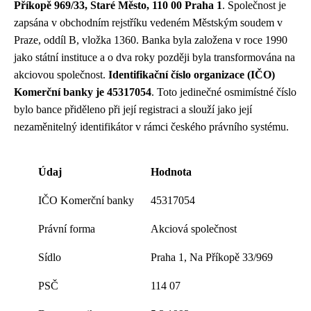
Příkopě 969/33, Staré Město, 110 00 Praha 1
. Společnost je
zapsána v obchodním rejstříku vedeném Městským soudem v
Praze, oddíl B, vložka 1360. Banka byla založena v roce 1990
jako státní instituce a o dva roky později byla transformována na
akciovou společnost.
Identifikační číslo organizace (IČO)
Komerční banky je 45317054
. Toto jedinečné osmimístné číslo
bylo bance přiděleno při její registraci a slouží jako její
nezaměnitelný identifikátor v rámci českého právního systému.
Údaj
Hodnota
IČO Komerční banky
45317054
Právní forma
Akciová společnost
Sídlo
Praha 1, Na Příkopě 33/969
PSČ
114 07