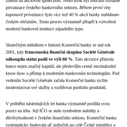
změnil na akciovou společnost. Tento krok byl součástí rozsáhlé
privatizace českého bankovního sektoru.
Během první vlny
kuponové privatizace bylo více než 40 % akcií banky nabídnuto
českým občanům
. Tento proces významně přispěl k vytvoření
moderní bankovní instituce západního typu.
Skutečným milníkem v historii Komerční banky se stal rok
2001, kdy
francouzská finanční skupina Société Générale
odkoupila státní podíl ve výši 60 %
. Tato akvizice přinesla
bance nejen značný kapitál, ale především cenné mezinárodní
know-how a přístup k moderním bankovním technologiím. Pod
vedením Société Générale začala Komerční banka rychle
modernizovat své služby a rozšiřovat portfolio produktů.
V průběhu následujících let banka významně posílila svou
pozici na trhu. Její IČO se stalo symbolem stability a
důvěryhodnosti v českém finančním sektoru. Komerční banka
systematicky budovala síť poboček po celé České republice a