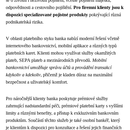
se o životní i neživotní pojištění, včetně pojištění majetku,
odpovědnosti a cestovního pojištění.
Pro firemní klienty jsou k
dispozici specializované pojistné produkty
pokrývající různá
podnikatelská rizika.
V oblasti platebního styku banka nabízí moderní řešení včetně
internetového bankovnictví, mobilní aplikace a různých typů
platebních karet. Klienti mohou využívat služby okamžitých
plateb, SEPA plateb a mezinárodních převodů.
Mobilní
bankovnictví umožňuje správu účtů a provádění transakcí
kdykoliv a kdekoliv
, přičemž je kladen důraz na maximální
bezpečnost a uživatelský komfort.
Pro náročnější klienty banka poskytuje prémiové služby
zahrnující nadstandardní péči, prémiové platební karty s vyššími
limity a různými benefity, a přístup k exkluzivním bankovním
produktům. Součástí těchto služeb je také osobní bankéř, který
je klientům k dispozici pro konzultace a řešení jejich finančních