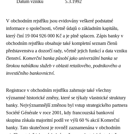
Datum vzniku
5.3.1992
V obchodním rejstříku jsou evidovány veškeré podstatné
informace o společnosti, včetně údajů o základním kapitálu,
který činí 19 004 926 000 Kč a je plně splacen. Zápis banky v
obchodním rejstříku obsahuje také kompletní seznam členů
představenstva a dozorčí rady, včetně jejich funkcí a data vzniku
členství.
Komerční banka působí jako univerzální banka se
širokou nabídkou služeb v oblasti retailového, podnikového a
investičního bankovnictví
.
Registrace v obchodním rejstříku zahrnuje také všechny
významné historické změny, které se týkaly vlastnické struktury
banky. Nejvýznamnější změnou byl vstup strategického partnera
Société Générale v roce 2001, kdy francouzská bankovní
skupina získala majoritní podíl ve výši 60 % akcií Komerční
banky. Tato skutečnost je rovněž zaznamenána v obchodním