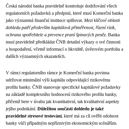
Česká národní banka pravidelně kontroluje dodržování všech
regulatorních požadavků a předpisů, které musí Komerční banka
jako významná finanční instituce splňovat.
Mezi klíčové oblasti
dohledu patří především kapitálová přiměřenost, řízení rizik,
ochrana spotřebitele a prevence praní špinavých peněz
. Banka
musí pravidelně předkládat ČNB detailní výkazy o své činnosti
a hospodaření, včetně informací o likviditě, úvěrovém portfoliu a
dalších významných ukazatelích.
V rámci regulatorního rámce je Komerční banka povinna
udržovat minimální výši kapitálu odpovídající rizikovému
profilu banky. ČNB stanovuje specifické kapitálové požadavky
na základě komplexního hodnocení rizikového profilu banky,
přičemž bere v úvahu jak kvantitativní, tak kvalitativní aspekty
jejího podnikání.
Důležitou součástí dohledu je také
pravidelné stresové testování
, které má za cíl ověřit odolnost
banky vůči případným nepříznivým ekonomickým scénářům.