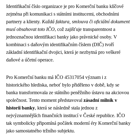
Identifikační číslo organizace je pro Komerční banku klíčové
zejména při komunikaci s státními institucemi, obchodními
partnery a klienty.
Každá faktura, smlouva či oficiální dokument
musí obsahovat toto IČO
, což zajišťuje transparentnost a
jednoznačnou identifikaci banky jako právnické osoby. V
kombinaci s daňovým identifikačním číslem (DIČ) tvoří
základní identifikační dvojici, která je nezbytná pro veškeré
daňové a účetní operace.
Pro Komerční banku má IČO 45317054 význam i z
historického hlediska, neboť bylo přiděleno v době, kdy se
banka transformovala ze státního peněžního ústavu na akciovou
společnost. Tento moment představoval
zásadní milník v
historii banky
, která se následně stala jednou z
nejvýznamnějších finančních institucí v České republice. IČO
tak symbolicky připomíná počátek moderní éry Komerční banky
jako samostatného tržního subjektu.