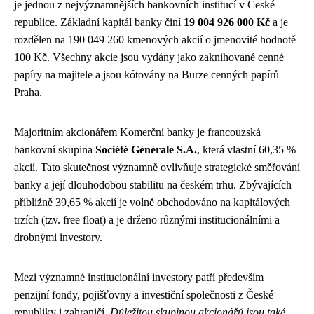
je jednou z nejvýznamnějších bankovních institucí v České
republice. Základní kapitál banky činí
19 004 926 000 Kč
a je
rozdělen na 190 049 260 kmenových akcií o jmenovité hodnotě
100 Kč. Všechny akcie jsou vydány jako zaknihované cenné
papíry na majitele a jsou kótovány na Burze cenných papírů
Praha.
Majoritním akcionářem Komerční banky je francouzská
bankovní skupina
Société Générale S.A.
, která vlastní 60,35 %
akcií. Tato skutečnost významně ovlivňuje strategické směřování
banky a její dlouhodobou stabilitu na českém trhu. Zbývajících
přibližně 39,65 % akcií je volně obchodováno na kapitálových
trzích (tzv. free float) a je drženo různými institucionálními a
drobnými investory.
Mezi významné institucionální investory patří především
penzijní fondy, pojišťovny a investiční společnosti z České
republiky i zahraničí.
Důležitou skupinou akcionářů jsou také