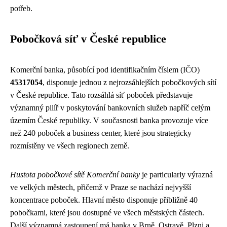
potřeb.
Pobočková síť v České republice
Komerční banka, působící pod identifikačním číslem (IČO)
45317054
, disponuje jednou z nejrozsáhlejších pobočkových sítí
v České republice. Tato rozsáhlá síť poboček představuje
významný pilíř v poskytování bankovních služeb napříč celým
územím České republiky. V současnosti banka provozuje více
než 240 poboček a business center, které jsou strategicky
rozmístěny ve všech regionech země.
Hustota pobočkové sítě Komerční banky
je particularly výrazná
ve velkých městech, přičemž v Praze se nachází nejvyšší
koncentrace poboček. Hlavní město disponuje přibližně 40
pobočkami, které jsou dostupné ve všech městských částech.
Další významná zastoupení má banka v Brně, Ostravě, Plzni a