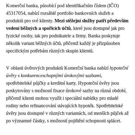
Komerční banka, působící pod identifikačním číslem (IČO)
45317054, nabízí rozsáhlé portfolio bankovních služeb a
produktů pro své klienty.
Mezi stěžejní služby patří především
vedení běžných a spořicích účtů
, které jsou dostupné jak pro
fyzické osoby, tak pro podnikatele a firmy. Banka poskytuje
několik variant běžných účtů, přičemž každý je přizpůsoben
specifickým potřebám různých skupin klientů.
V oblasti úvěrových produktů Komerční banka nabízí
hypoteční
úvěry s konkurenceschopnými úrokovými sazbami
,
spotřebitelské půjčky a kreditní karty. Hypoteční úvěry jsou
poskytovány s možností fixace úrokové sazby na různá období,
přičemž klienti mohou využít i speciální nabídky pro mladé
rodiny nebo refinancování stávajících hypoték. Spotřebitelské
úvěry jsou dostupné v různých variantách, od menších půjček až
po významné částky, s možností pojištění schopnosti splácet.