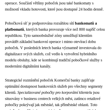
operace. Součástí většiny poboček jsou také bankomaty s
možností vkladu hotovosti, které jsou dostupné 24 hodin denně.
Pobočková síť je podporována rozsáhlou sítí
bankomatů a
platbomatů
, kterých banka provozuje více než 800 napříč celou
republikou. Tyto samoobslužné zóny umožňují klientům
provádět základní bankovní operace i mimo otevírací dobu
poboček. V posledních letech banka významně investovala do
digitalizace svých služeb, což vedlo k vytvoření hybridního
modelu obsluhy, kde se kombinují tradiční pobočkové služby s
moderními digitálními kanály.
Strategické rozmístění poboček Komerční banky zajišťuje
optimální dostupnost bankovních služeb pro všechny segmenty
klientů.
Specializované pobočky pro korporátní klientelu
jsou
situovány v business centrech velkých měst, zatímco retailové
pobočky pokrývají jak městské, tak příměstské oblasti. Toto