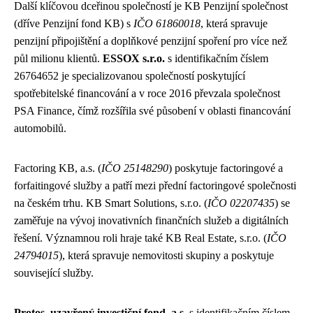
Další klíčovou dceřinou společností je KB Penzijní společnost
(dříve Penzijní fond KB) s
IČO 61860018
, která spravuje
penzijní připojištění a doplňkové penzijní spoření pro více než
půl milionu klientů.
ESSOX s.r.o.
s identifikačním číslem
26764652 je specializovanou společností poskytující
spotřebitelské financování a v roce 2016 převzala společnost
PSA Finance, čímž rozšířila své působení v oblasti financování
automobilů.
Factoring KB, a.s. (
IČO 25148290
) poskytuje factoringové a
forfaitingové služby a patří mezi přední factoringové společnosti
na českém trhu. KB Smart Solutions, s.r.o. (
IČO 02207435
) se
zaměřuje na vývoj inovativních finančních služeb a digitálních
řešení. Významnou roli hraje také KB Real Estate, s.r.o. (
IČO
24794015
), která spravuje nemovitosti skupiny a poskytuje
související služby.
Protos, uzavřený investiční fond, a.s.
s identifikačním číslem