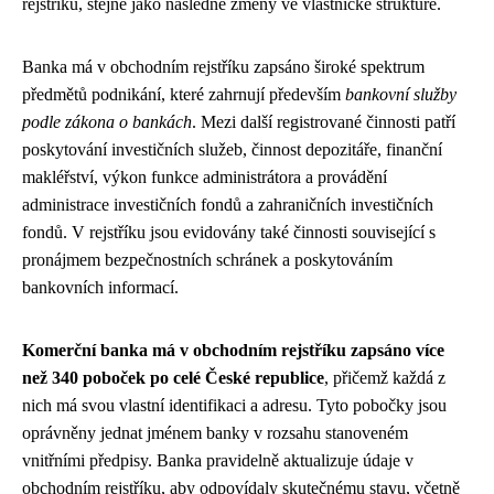
rejstříku, stejně jako následné změny ve vlastnické struktuře.
Banka má v obchodním rejstříku zapsáno široké spektrum
předmětů podnikání, které zahrnují především
bankovní služby
podle zákona o bankách
. Mezi další registrované činnosti patří
poskytování investičních služeb, činnost depozitáře, finanční
makléřství, výkon funkce administrátora a provádění
administrace investičních fondů a zahraničních investičních
fondů. V rejstříku jsou evidovány také činnosti související s
pronájmem bezpečnostních schránek a poskytováním
bankovních informací.
Komerční banka má v obchodním rejstříku zapsáno více
než 340 poboček po celé České republice
, přičemž každá z
nich má svou vlastní identifikaci a adresu. Tyto pobočky jsou
oprávněny jednat jménem banky v rozsahu stanoveném
vnitřními předpisy. Banka pravidelně aktualizuje údaje v
obchodním rejstříku, aby odpovídaly skutečnému stavu, včetně