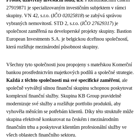
27919871 je specializovaným investičním subjektem v rámci
skupiny. VN 42, s.r.o. (
IČO 02025818
) se zabývá správou
vybraných nemovitostí. STD 2, s.r.o. (
IČO 27629317
) je
společnost zaměřená na developerské projekty skupiny. Bastion
European Investments S.A. je belgickou dceřinou společností,
která rozšiřuje mezinárodní působnost skupiny.
Všechny tyto společnosti jsou propojeny s mateřskou Komerční
bankou prostřednictvím majetkových podílů a společné strategie.
Každá z těchto společností má své specifické zaměření
, ale
společně vytvářejí silnou finanční skupinu schopnou poskytovat
komplexní finanční služby. Skupina KB Group pravidelně
modernizuje své služby a rozšiřuje portfolio produktů, aby
vyhověla měnícím se potřebám klientů. Díky této struktuře může
skupina efektivně konkurovat na českém i mezinárodním
finančním trhu a poskytovat klientům profesionální služby ve
všech oblastech finančního sektoru.