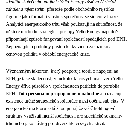
Identita skutečného majitele Yello Energy zůstává částečně
zahalena tajemstvím
, přestože podle obchodního rejstříku
figuruje jako formální vlastník společnost se sídlem v Praze.
Analytici energetického trhu však poukazují na skutečnost, že
některé obchodní strategie a postupy Yello Energy nápadně
připomínají způsob fungování společností spadajících pod EPH.
Zejména jde o podobný přístup k akvizicím zákazníků a
cenovou politiku v období energetické krize.
Významným faktorem, který podporuje teorii o napojení na
EPH, je také skutečnost, že několik klíčových manažerů Yello
Energy dříve působilo v společnostech patřících do portfolia
EPH.
Toto personální propojení není náhodné
a naznačuje
existence určité strategické spolupráce mezi oběma subjekty. V
energetickém sektoru je běžnou praxí, že větší holdingové
struktury využívají menší společnosti pro specifické segmenty
trhu nebo jako nástroj pro diverzifikaci svých aktivit.