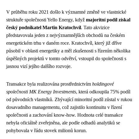
V průběhu roku 2021 došlo k významné změně ve vlastnické
struktuře společnosti Yello Energy, když
majoritní podíl získal
český podnikatel Martin Kratochvíl
. Tato akvizice
představovala jeden z nejvýznamnějších obchodů na českém
energetickém trhu v daném roce. Kratochvíl, který již dříve
působil v oblasti energetiky a měl zkušenosti s řízením několika
úspěšných projektů v tomto odvětví, vstoupil do společnosti s
jasnou vizí jejího dalšího rozvoje.
Transakce byla realizována prostřednictvím
holdingové
společnosti MK Energy Investments
, která odkoupila 75% podíl
od původních vlastníků. Zbývající minoritní podíl zůstal v rukou
dosavadního managementu, což zajistilo kontinuitu v řízení
společnosti a zachování know-how. Hodnota celé transakce
nebyla oficiálně zveřejněna, ale podle odhadů analytiků se
pohybovala v řádu stovek milionů korun.