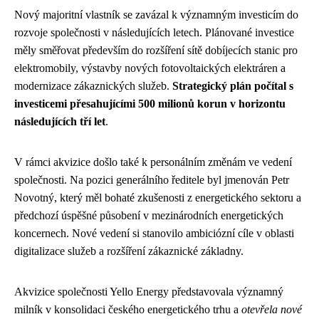
Nový majoritní vlastník se zavázal k významným investicím do
rozvoje společnosti v následujících letech. Plánované investice
měly směřovat především do rozšíření sítě dobíjecích stanic pro
elektromobily, výstavby nových fotovoltaických elektráren a
modernizace zákaznických služeb.
Strategický plán počítal s
investicemi přesahujícími 500 milionů korun v horizontu
následujících tří let
.
V rámci akvizice došlo také k personálním změnám ve vedení
společnosti. Na pozici generálního ředitele byl jmenován Petr
Novotný, který měl bohaté zkušenosti z energetického sektoru a
předchozí úspěšné působení v mezinárodních energetických
koncernech. Nové vedení si stanovilo ambiciózní cíle v oblasti
digitalizace služeb a rozšíření zákaznické základny.
Akvizice společnosti Yello Energy představovala významný
milník v konsolidaci českého energetického trhu a
otevřela nové