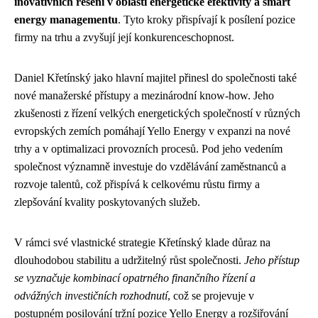
inovativních řešení v oblasti energetické efektivity a smart
energy managementu
. Tyto kroky přispívají k posílení pozice
firmy na trhu a zvyšují její konkurenceschopnost.
Daniel Křetínský jako hlavní majitel přinesl do společnosti také
nové manažerské přístupy a mezinárodní know-how. Jeho
zkušenosti z řízení velkých energetických společností v různých
evropských zemích pomáhají Yello Energy v expanzi na nové
trhy a v optimalizaci provozních procesů. Pod jeho vedením
společnost významně investuje do vzdělávání zaměstnanců a
rozvoje talentů, což přispívá k celkovému růstu firmy a
zlepšování kvality poskytovaných služeb.
V rámci své vlastnické strategie Křetínský klade důraz na
dlouhodobou stabilitu a udržitelný růst společnosti.
Jeho přístup
se vyznačuje kombinací opatrného finančního řízení a
odvážných investičních rozhodnutí
, což se projevuje v
postupném posilování tržní pozice Yello Energy a rozšiřování