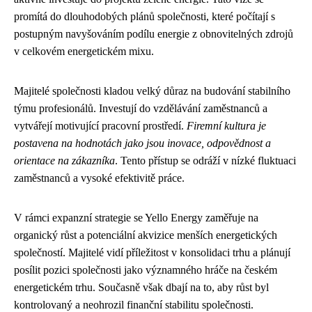
promítá do dlouhodobých plánů společnosti, které počítají s
postupným navyšováním podílu energie z obnovitelných zdrojů
v celkovém energetickém mixu.
Majitelé společnosti kladou velký důraz na budování stabilního
týmu profesionálů. Investují do vzdělávání zaměstnanců a
vytvářejí motivující pracovní prostředí.
Firemní kultura je
postavena na hodnotách jako jsou inovace, odpovědnost a
orientace na zákazníka
. Tento přístup se odráží v nízké fluktuaci
zaměstnanců a vysoké efektivitě práce.
V rámci expanzní strategie se Yello Energy zaměřuje na
organický růst a potenciální akvizice menších energetických
společností. Majitelé vidí příležitost v konsolidaci trhu a plánují
posílit pozici společnosti jako významného hráče na českém
energetickém trhu. Současně však dbají na to, aby růst byl
kontrolovaný a neohrozil finanční stabilitu společnosti.