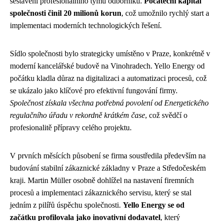
sestavení profesionálního týmu odborníků.
Počáteční kapitál
společnosti činil 20 milionů korun
, což umožnilo rychlý start a
implementaci moderních technologických řešení.
Sídlo společnosti bylo strategicky umístěno v Praze, konkrétně v
moderní kancelářské budově na Vinohradech. Yello Energy od
počátku kladla důraz na digitalizaci a automatizaci procesů, což
se ukázalo jako klíčové pro efektivní fungování firmy.
Společnost získala všechna potřebná povolení od Energetického
regulačního úřadu v rekordně krátkém čase
, což svědčí o
profesionalitě přípravy celého projektu.
V prvních měsících působení se firma soustředila především na
budování stabilní zákaznické základny v Praze a Středočeském
kraji. Martin Müller osobně dohlížel na nastavení firemních
procesů a implementaci zákaznického servisu, který se stal
jedním z pilířů úspěchu společnosti.
Yello Energy se od
začátku profilovala jako inovativní dodavatel
, který