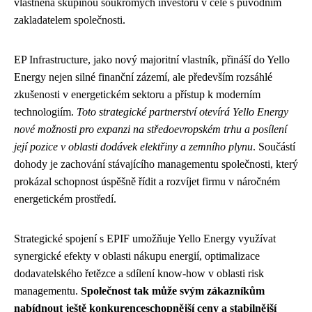
vlastněna skupinou soukromých investorů v čele s původním
zakladatelem společnosti.
EP Infrastructure, jako nový majoritní vlastník, přináší do Yello
Energy nejen silné finanční zázemí, ale především rozsáhlé
zkušenosti v energetickém sektoru a přístup k moderním
technologiím.
Toto strategické partnerství otevírá Yello Energy
nové možnosti pro expanzi na středoevropském trhu a posílení
její pozice v oblasti dodávek elektřiny a zemního plynu
. Součástí
dohody je zachování stávajícího managementu společnosti, který
prokázal schopnost úspěšně řídit a rozvíjet firmu v náročném
energetickém prostředí.
Strategické spojení s EPIF umožňuje Yello Energy využívat
synergické efekty v oblasti nákupu energií, optimalizace
dodavatelského řetězce a sdílení know-how v oblasti risk
managementu.
Společnost tak může svým zákazníkům
nabídnout ještě konkurenceschopnější ceny a stabilnější