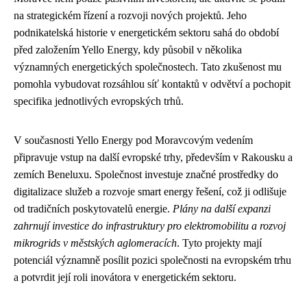
na strategickém řízení a rozvoji nových projektů. Jeho
podnikatelská historie v energetickém sektoru sahá do období
před založením Yello Energy, kdy působil v několika
významných energetických společnostech. Tato zkušenost mu
pomohla vybudovat rozsáhlou síť kontaktů v odvětví a pochopit
specifika jednotlivých evropských trhů.
V současnosti Yello Energy pod Moravcovým vedením
připravuje vstup na další evropské trhy, především v Rakousku a
zemích Beneluxu. Společnost investuje značné prostředky do
digitalizace služeb a rozvoje smart energy řešení, což ji odlišuje
od tradičních poskytovatelů energie.
Plány na další expanzi
zahrnují investice do infrastruktury pro elektromobilitu a rozvoj
mikrogrids v městských aglomeracích
. Tyto projekty mají
potenciál významně posílit pozici společnosti na evropském trhu
a potvrdit její roli inovátora v energetickém sektoru.