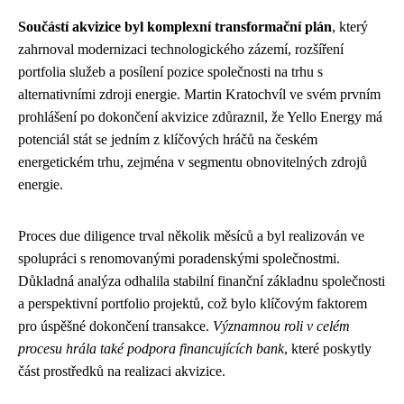
Součástí akvizice byl komplexní transformační plán
, který
zahrnoval modernizaci technologického zázemí, rozšíření
portfolia služeb a posílení pozice společnosti na trhu s
alternativními zdroji energie. Martin Kratochvíl ve svém prvním
prohlášení po dokončení akvizice zdůraznil, že Yello Energy má
potenciál stát se jedním z klíčových hráčů na českém
energetickém trhu, zejména v segmentu obnovitelných zdrojů
energie.
Proces due diligence trval několik měsíců a byl realizován ve
spolupráci s renomovanými poradenskými společnostmi.
Důkladná analýza odhalila stabilní finanční základnu společnosti
a perspektivní portfolio projektů, což bylo klíčovým faktorem
pro úspěšné dokončení transakce.
Významnou roli v celém
procesu hrála také podpora financujících bank
, které poskytly
část prostředků na realizaci akvizice.