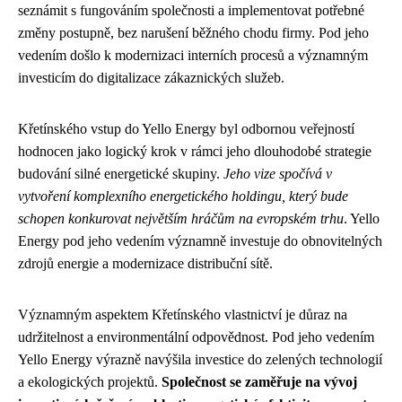
seznámit s fungováním společnosti a implementovat potřebné
změny postupně, bez narušení běžného chodu firmy. Pod jeho
vedením došlo k modernizaci interních procesů a významným
investicím do digitalizace zákaznických služeb.
Křetínského vstup do Yello Energy byl odbornou veřejností
hodnocen jako logický krok v rámci jeho dlouhodobé strategie
budování silné energetické skupiny.
Jeho vize spočívá v
vytvoření komplexního energetického holdingu, který bude
schopen konkurovat největším hráčům na evropském trhu
. Yello
Energy pod jeho vedením významně investuje do obnovitelných
zdrojů energie a modernizace distribuční sítě.
Významným aspektem Křetínského vlastnictví je důraz na
udržitelnost a environmentální odpovědnost. Pod jeho vedením
Yello Energy výrazně navýšila investice do zelených technologií
a ekologických projektů.
Společnost se zaměřuje na vývoj