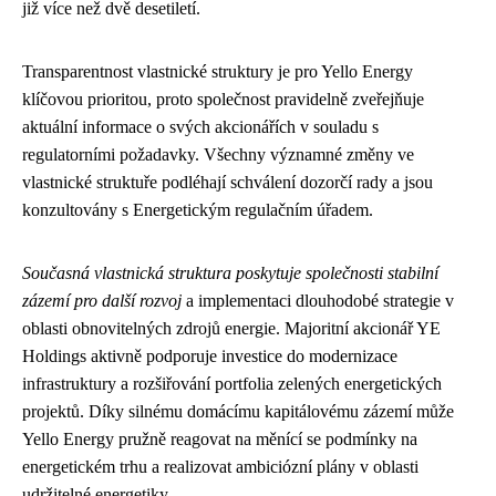
již více než dvě desetiletí.
Transparentnost vlastnické struktury je pro Yello Energy
klíčovou prioritou, proto společnost pravidelně zveřejňuje
aktuální informace o svých akcionářích v souladu s
regulatorními požadavky. Všechny významné změny ve
vlastnické struktuře podléhají schválení dozorčí rady a jsou
konzultovány s Energetickým regulačním úřadem.
Současná vlastnická struktura poskytuje společnosti stabilní
zázemí pro další rozvoj
a implementaci dlouhodobé strategie v
oblasti obnovitelných zdrojů energie. Majoritní akcionář YE
Holdings aktivně podporuje investice do modernizace
infrastruktury a rozšiřování portfolia zelených energetických
projektů. Díky silnému domácímu kapitálovému zázemí může
Yello Energy pružně reagovat na měnící se podmínky na
energetickém trhu a realizovat ambiciózní plány v oblasti
udržitelné energetiky.