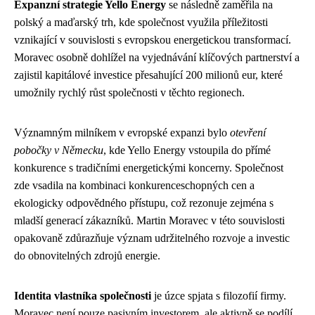
Expanzní strategie Yello Energy
se následně zaměřila na
polský a maďarský trh, kde společnost využila příležitosti
vznikající v souvislosti s evropskou energetickou transformací.
Moravec osobně dohlížel na vyjednávání klíčových partnerství a
zajistil kapitálové investice přesahující 200 milionů eur, které
umožnily rychlý růst společnosti v těchto regionech.
Významným milníkem v evropské expanzi bylo
otevření
pobočky v Německu
, kde Yello Energy vstoupila do přímé
konkurence s tradičními energetickými koncerny. Společnost
zde vsadila na kombinaci konkurenceschopných cen a
ekologicky odpovědného přístupu, což rezonuje zejména s
mladší generací zákazníků. Martin Moravec v této souvislosti
opakovaně zdůrazňuje význam udržitelného rozvoje a investic
do obnovitelných zdrojů energie.
Identita vlastníka společnosti
je úzce spjata s filozofií firmy.
Moravec není pouze pasivním investorem, ale aktivně se podílí