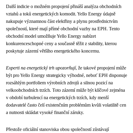
Další indicie o možném propojení přináší analýza obchodních
vztahů a toků energetických komodit. Yello Energy údajně
nakupuje významnou část elektřiny a plynu prostřednictvím
společností, které mají přímé obchodní vazby na EPH. Tento
obchodní model umožňuje Yello Energy nabízet
konkurenceschopné ceny a současně těžit z stability, kterou
poskytuje zázemí většího energetického koncernu.
Experti na energetický trh upozorňují
, že takové propojení může
být pro Yello Energy strategicky výhodné, neboť EPH disponuje
rozsáhlým portfoliem výrobních zdrojů a silnou pozicí na
velkoobchodních trzích. Toto zázemí může být klíčové zejména
v období turbulencí na energetických trzích, kdy menší
dodavatelé často čelí existenčním problémům kvůli volatilitě cen
a nutnosti skládat vysoké finanční záruky.
Přestože oficiální stanoviska obou společností zůstávají