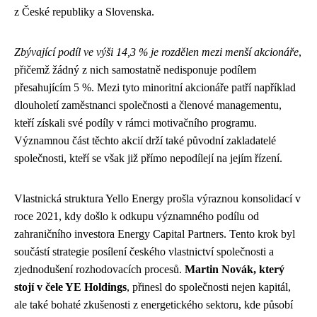
z České republiky a Slovenska.
Zbývající podíl ve výši 14,3 % je rozdělen mezi menší akcionáře
,
přičemž žádný z nich samostatně nedisponuje podílem
přesahujícím 5 %. Mezi tyto minoritní akcionáře patří například
dlouholetí zaměstnanci společnosti a členové managementu,
kteří získali své podíly v rámci motivačního programu.
Významnou část těchto akcií drží také původní zakladatelé
společnosti, kteří se však již přímo nepodílejí na jejím řízení.
Vlastnická struktura Yello Energy prošla výraznou konsolidací v
roce 2021, kdy došlo k odkupu významného podílu od
zahraničního investora Energy Capital Partners. Tento krok byl
součástí strategie posílení českého vlastnictví společnosti a
zjednodušení rozhodovacích procesů.
Martin Novák, který
stojí v čele YE Holdings
, přinesl do společnosti nejen kapitál,
ale také bohaté zkušenosti z energetického sektoru, kde působí