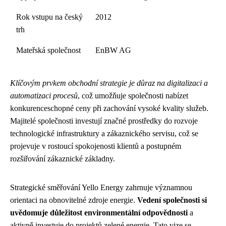
Rok vstupu na český
2012
trh
Mateřská společnost
EnBW AG
Klíčovým prvkem obchodní strategie je důraz na digitalizaci a
automatizaci procesů
, což umožňuje společnosti nabízet
konkurenceschopné ceny při zachování vysoké kvality služeb.
Majitelé společnosti investují značné prostředky do rozvoje
technologické infrastruktury a zákaznického servisu, což se
projevuje v rostoucí spokojenosti klientů a postupném
rozšiřování zákaznické základny.
Strategické směřování Yello Energy zahrnuje významnou
orientaci na obnovitelné zdroje energie.
Vedení společnosti si
uvědomuje důležitost environmentální odpovědnosti
a
aktivně investuje do projektů zelené energie. Tato vize se