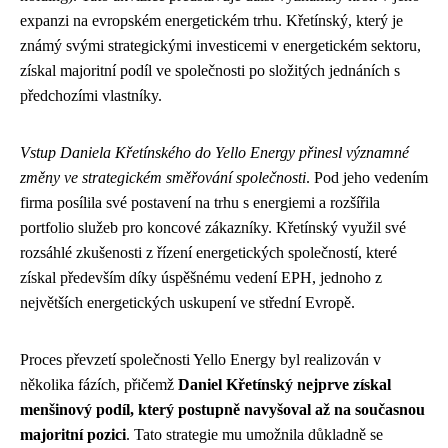
expanzi na evropském energetickém trhu. Křetínský, který je
známý svými strategickými investicemi v energetickém sektoru,
získal majoritní podíl ve společnosti po složitých jednáních s
předchozími vlastníky.
Vstup Daniela Křetínského do Yello Energy přinesl významné
změny ve strategickém směřování společnosti
. Pod jeho vedením
firma posílila své postavení na trhu s energiemi a rozšířila
portfolio služeb pro koncové zákazníky. Křetínský využil své
rozsáhlé zkušenosti z řízení energetických společností, které
získal především díky úspěšnému vedení EPH, jednoho z
největších energetických uskupení ve střední Evropě.
Proces převzetí společnosti Yello Energy byl realizován v
několika fázích, přičemž
Daniel Křetínský nejprve získal
menšinový podíl, který postupně navyšoval až na současnou
majoritní pozici
. Tato strategie mu umožnila důkladně se