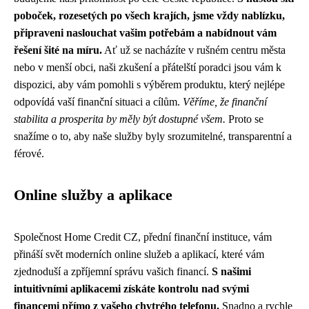
poboček, rozesetých po všech krajích, jsme vždy nablízku,
připraveni naslouchat vašim potřebám a nabídnout vám
řešení šité na míru.
Ať už se nacházíte v rušném centru města
nebo v menší obci, naši zkušení a přátelští poradci jsou vám k
dispozici, aby vám pomohli s výběrem produktu, který nejlépe
odpovídá vaší finanční situaci a cílům.
Věříme, že finanční
stabilita a prosperita by měly být dostupné všem.
Proto se
snažíme o to, aby naše služby byly srozumitelné, transparentní a
férové.
Online služby a aplikace
Společnost Home Credit CZ, přední finanční instituce, vám
přináší svět moderních online služeb a aplikací, které vám
zjednoduší a zpříjemní správu vašich financí.
S našimi
intuitivními aplikacemi získáte kontrolu nad svými
financemi přímo z vašeho chytrého telefonu.
Snadno a rychle