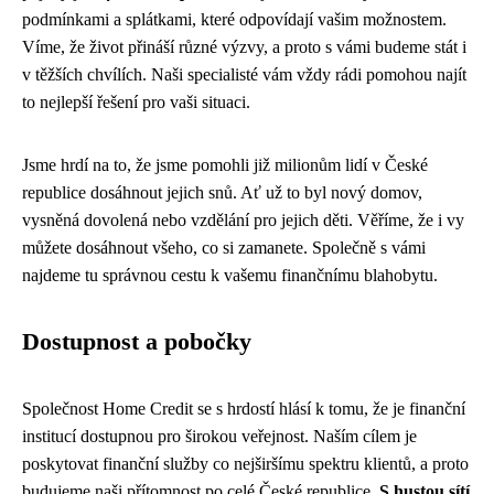
podmínkami a splátkami, které odpovídají vašim možnostem.
Víme, že život přináší různé výzvy, a proto s vámi budeme stát i
v těžších chvílích. Naši specialisté vám vždy rádi pomohou najít
to nejlepší řešení pro vaši situaci.
Jsme hrdí na to, že jsme pomohli již milionům lidí v České
republice dosáhnout jejich snů. Ať už to byl nový domov,
vysněná dovolená nebo vzdělání pro jejich děti. Věříme, že i vy
můžete dosáhnout všeho, co si zamanete. Společně s vámi
najdeme tu správnou cestu k vašemu finančnímu blahobytu.
Dostupnost a pobočky
Společnost Home Credit se s hrdostí hlásí k tomu, že je finanční
institucí dostupnou pro širokou veřejnost. Naším cílem je
poskytovat finanční služby co nejširšímu spektru klientů, a proto
budujeme naši přítomnost po celé České republice.
S hustou sítí