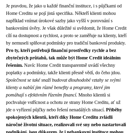
Je pravdou, že jako u každé finanční instituce, i s půjčkami od
Home Creditu se pojí jistá specifika. Někteří klienti mohou
například vnímat úrokové sazby jako vyšší v porovnání s
bankovními úvěry. Je však důležité si uvědomit, že Home Credit
cílí na dostupnost a rychlost, a proto se zaměřuje na klienty, kteří
by nemuseli splňovat podmínky pro tradiční bankovní produkty.
Pro ty, kteří potřebují finanční prostředky rychle a bez
zbytečných průtahů, tak může být Home Credit ideálním
řešením.
Navíc Home Credit transparentně uvádí všechny
poplatky a podmínky, takže klienti přesně vědí, do čeho jdou.
Společnost se také snaží budovat dlouhodobé vztahy se svými
klienty a nabízí jim různé benefity a programy, které jim
pomáhají s efektivním řízením financí.
Mnoho klientů si
pochvaluje vstřícnost a ochotu ze strany Home Creditu, ať už
jde o vyřízení půjčky nebo řešení nenadálých situací.
Příběhy
spokojených klientů, kteří díky Home Creditu zvládli
náročné životní situace, realizovali své sny nebo nastartovali
podnikání, jsou důkazem, že i nebankovní instituce mohou