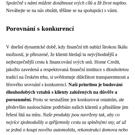
Společně s námi můžete dosáhnout svých cílů a žít život naplno.
Neváhejte se na nás obrátit, těšíme se na spolupráci s vámi.
Porovnání s konkurencí
V dnešní dynamické době, kdy finanční trh nabízí širokou škálu
možností, je přirozené, že klienti hledají tu nejvýhodnější a
nejbezpečnější cestu k financování svých snů. Home Credit,
jakožto zavedená a respektovaná finanční instituce s dlouholetou
tradicí na českém trhu, si uvědomuje důležitost transparentnosti a
férového srovnání s konkurencí.
Naší prioritou je budování
dlouhodobých vztahů s klienty založených na důvěře a
porozumění.
Proto se nesnažíme jen konkurovat ostatním, ale
především nasloucháme potřebám našich klientů a přinášíme jim
řešení šitá na míru.
Naše produkty jsou navrženy tak, aby co
nejvíce zjednodušily a zpříjemnily cestu za splněnými sny, ať už
se jedná o koupi nového automobilu, rekonstrukci domova nebo