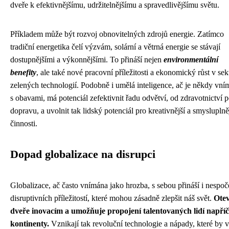
dveře k efektivnějšímu, udržitelnějšímu a spravedlivějšímu světu.
Příkladem může být rozvoj obnovitelných zdrojů energie. Zatímco
tradiční energetika čelí výzvám, solární a větrná energie se stávají
dostupnějšími a výkonnějšími. To přináší nejen
environmentální
benefity
, ale také nové pracovní příležitosti a ekonomický růst v sek
zelených technologií. Podobně i umělá inteligence, ač je někdy vn
s obavami, má potenciál zefektivnit řadu odvětví, od zdravotnictví 
dopravu, a uvolnit tak lidský potenciál pro kreativnější a smysluplně
činnosti.
Dopad globalizace na disrupci
Globalizace, ač často vnímána jako hrozba, s sebou přináší i nespoč
disruptivních příležitostí, které mohou zásadně zlepšit náš svět.
Otev
dveře inovacím a umožňuje propojení talentovaných lidí napříč
kontinenty.
Vznikají tak revoluční technologie a nápady, které by v