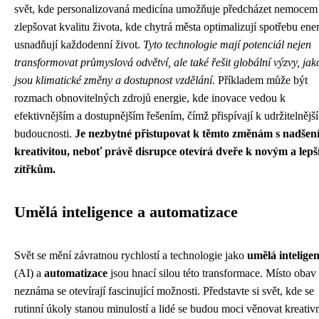
svět, kde personalizovaná medicína umožňuje předcházet nemocem
zlepšovat kvalitu života, kde chytrá města optimalizují spotřebu ener
usnadňují každodenní život.
Tyto technologie mají potenciál nejen
transformovat průmyslová odvětví, ale také řešit globální výzvy, jak
jsou klimatické změny a dostupnost vzdělání.
Příkladem může být
rozmach obnovitelných zdrojů energie, kde inovace vedou k
efektivnějším a dostupnějším řešením, čímž přispívají k udržitelnější
budoucnosti.
Je nezbytné přistupovat k těmto změnám s nadšen
kreativitou, neboť právě disrupce otevírá dveře k novým a lep
zítřkům.
Umělá inteligence a automatizace
Svět se mění závratnou rychlostí a technologie jako
umělá intelige
(AI) a
automatizace
jsou hnací silou této transformace. Místo obav
neznáma se otevírají fascinující možnosti. Představte si svět, kde se
rutinní úkoly stanou minulostí a lidé se budou moci věnovat kreativn