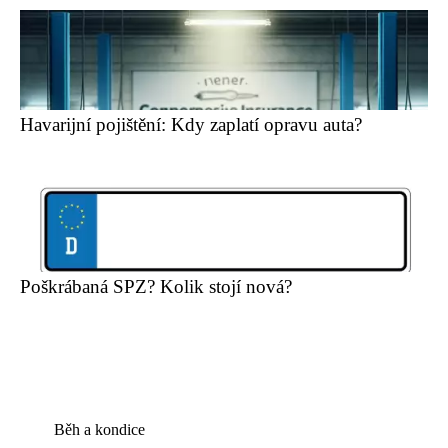
Havarijní pojištění: Kdy zaplatí opravu auta?
Poškrábaná SPZ? Kolik stojí nová?
Běh a kondice