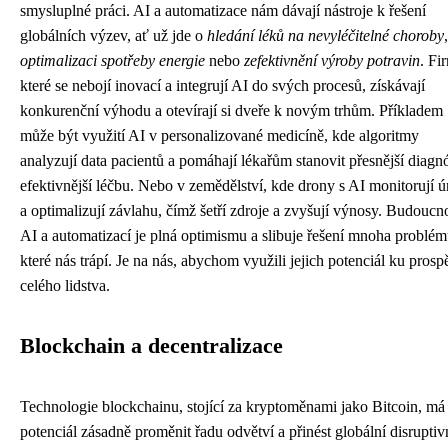
smysluplné práci. AI a automatizace nám dávají nástroje k řešení
globálních výzev, ať už jde o
hledání léků na nevyléčitelné choroby
,
optimalizaci spotřeby energie
nebo
zefektivnění výroby potravin
. Fi
které se nebojí inovací a integrují AI do svých procesů, získávají
konkurenční výhodu a otevírají si dveře k novým trhům. Příkladem
může být využití AI v personalizované medicíně, kde algoritmy
analyzují data pacientů a pomáhají lékařům stanovit přesnější diagn
efektivnější léčbu. Nebo v zemědělství, kde drony s AI monitorují 
a optimalizují závlahu, čímž šetří zdroje a zvyšují výnosy. Budoucno
AI a automatizací je plná optimismu a slibuje řešení mnoha problém
které nás trápí. Je na nás, abychom využili jejich potenciál ku pros
celého lidstva.
Blockchain a decentralizace
Technologie blockchainu, stojící za kryptoměnami jako Bitcoin, má
potenciál zásadně proměnit řadu odvětví a přinést globální disruptiv