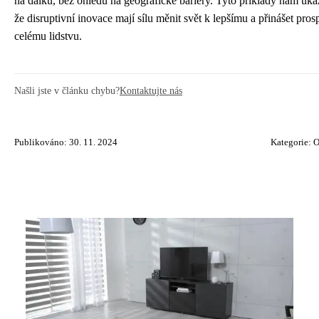
na dálku, bez ohledu na geografické bariéry. Tyto příklady nám ukaz
že disruptivní inovace mají sílu měnit svět k lepšímu a přinášet pro
celému lidstvu.
Našli jste v článku chybu?
Kontaktujte nás
Publikováno: 30. 11. 2024
Kategorie:
O