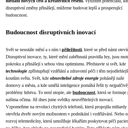
hledání nových cest a kreativních řešení.
Využitím potenciálu, kt
disruptivní změny přinášejí, můžeme budovat lepší a prosperující
budoucnost.
Budoucnost disruptivních inovací
Svět se neustále mění a s ním i
příležitosti
, které se před námi otevír
Disruptivní inovace, ty, které mění zaběhnutá pravidla hry, jsou mo
pokroku a přinášejí s sebou vlnu optimismu. Představte si svět, kde
technologie
zpřístupňují vzdělání a zdravotní péči i těm nejodlehlej
koutům světa. Svět, kde
obnovitelné zdroje energie
pohánějí naše
domovy a města, a kde umělá inteligence pomáhá řešit ty nejpalčivě
problémy lidstva. To není utopie, ale
budoucnost
, která se formuje
našima očima. Již dnes jsme svědky neuvěřitelných inovací.
Vzpomeňme na revoluci chytrých telefonů, která propojila miliardy l
otevřela dveře novým možnostem v podnikání i vzdělávání. Nebo n
rozvoj telemedicíny, která umožňuje lékařům poskytovat péči paci