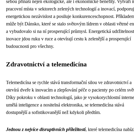
sebou přináší nejen ekologické, ale i ekonomické benefity. Vytváří 
pracovní místa v sektorech zelených technologií a inovací, podporu
energetickou nezávislost a posiluje konkurenceschopnost. Příklade
může být Dánsko, které se stalo světovým lídrem v oblasti větrné en
a vybudovalo si na ní prosperující průmysl. Energetická udržitelnost
inovace jdou ruku v ruce a otevírají cestu k zelenější a prosperující
budoucnosti pro všechny.
Zdravotnictví a telemedicína
Telemedicína se rychle stává transformační silou ve zdravotnictví a
otevírá dveře k inovacím a zlepšování péče o pacienty po celém svě
Díky pokroku v oblasti technologií, jako je vysokorychlostní interne
umělá inteligence a nositelná elektronika, se telemedicína stává
dostupnější a sofistikovanější než kdykoli předtím.
Jednou z nejvíce disruptivních příležitostí
, které telemedicína nabízí