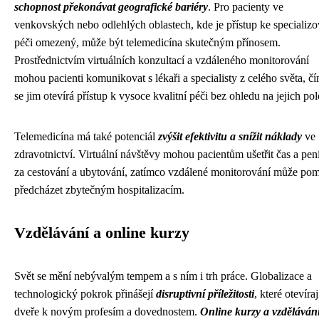
schopnost překonávat geografické bariéry
. Pro pacienty ve
venkovských nebo odlehlých oblastech, kde je přístup ke specializ
péči omezený, může být telemedicína skutečným přínosem.
Prostřednictvím virtuálních konzultací a vzdáleného monitorování
mohou pacienti komunikovat s lékaři a specialisty z celého světa, č
se jim otevírá přístup k vysoce kvalitní péči bez ohledu na jejich po
Telemedicína má také potenciál
zvýšit efektivitu a snížit náklady
ve
zdravotnictví. Virtuální návštěvy mohou pacientům ušetřit čas a pen
za cestování a ubytování, zatímco vzdálené monitorování může po
předcházet zbytečným hospitalizacím.
Vzdělávání a online kurzy
Svět se mění nebývalým tempem a s ním i trh práce. Globalizace a
technologický pokrok přinášejí
disruptivní příležitosti
, které otevíraj
dveře k novým profesím a dovednostem.
Online kurzy a vzděláván