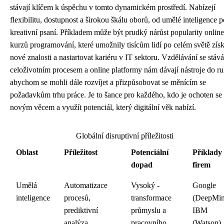
stávají klíčem k úspěchu v tomto dynamickém prostředí. Nabízejí
flexibilitu, dostupnost a širokou škálu oborů, od umělé inteligence p
kreativní psaní. Příkladem může být prudký nárůst popularity online
kurzů programování, které umožnily tisícům lidí po celém světě získ
nové znalosti a nastartovat kariéru v IT sektoru. Vzdělávání se stává
celoživotním procesem a online platformy nám dávají nástroje do r
abychom se mohli dále rozvíjet a přizpůsobovat se měnícím se
požadavkům trhu práce. Je to šance pro každého, kdo je ochoten se 
novým věcem a využít potenciál, který digitální věk nabízí.
Globální disruptivní příležitosti
Oblast
Příležitost
Potenciální
Příklady
dopad
firem
Umělá
Automatizace
Vysoký -
Google
inteligence
procesů,
transformace
(DeepMin
prediktivní
průmyslu a
IBM
analýza
pracovního
(Watson)