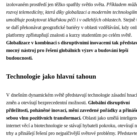
izolovaném prostředí jen těžko spatřily světlo světa.
Příkladem může
rozvoj telemedicíny, která díky globalizaci a moderním technologií
umožňuje poskytovat lékařskou péči i v odlehlých oblastech.
Stejně 
se daří překonávat geografické bariéry v oblasti vzdělávání, kdy onl
platformy zpřístupňují znalosti a kurzy studentům po celém světě.
Globalizace v kombinaci s disruptivními inovacemi tak předsta
mocný nástroj pro řešení globálních výzev a budování lepší
budoucnosti.
Technologie jako hlavní tahoun
V dnešním dynamickém světě představují technologie zásadní hnací
změn a otevírají bezprecedentní možnosti.
Globální disruptivní
příležitosti, poháněné inovací, mění zavedené pořádky a přináše
sebou vlnu pozitivních transformací.
Oblasti jako umělá inteligen
internet věcí a biotechnologie se stávají hybateli pokroku, otevírají 
trhy a přinášejí řešení pro nejpalčivější světové problémy. Představte