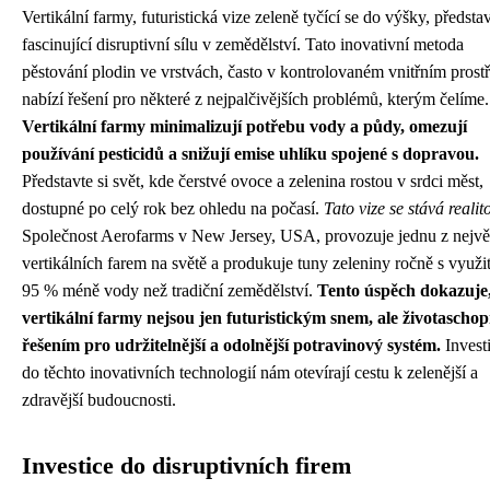
Vertikální farmy, futuristická vize zeleně tyčící se do výšky, představ
fascinující disruptivní sílu v zemědělství. Tato inovativní metoda
pěstování plodin ve vrstvách, často v kontrolovaném vnitřním prostř
nabízí řešení pro některé z nejpalčivějších problémů, kterým čelíme.
Vertikální farmy minimalizují potřebu vody a půdy, omezují
používání pesticidů a snižují emise uhlíku spojené s dopravou.
Představte si svět, kde čerstvé ovoce a zelenina rostou v srdci měst,
dostupné po celý rok bez ohledu na počasí.
Tato vize se stává realit
Společnost Aerofarms v New Jersey, USA, provozuje jednu z nejvě
vertikálních farem na světě a produkuje tuny zeleniny ročně s využi
95 % méně vody než tradiční zemědělství.
Tento úspěch dokazuje,
vertikální farmy nejsou jen futuristickým snem, ale životasch
řešením pro udržitelnější a odolnější potravinový systém.
Invest
do těchto inovativních technologií nám otevírají cestu k zelenější a
zdravější budoucnosti.
Investice do disruptivních firem