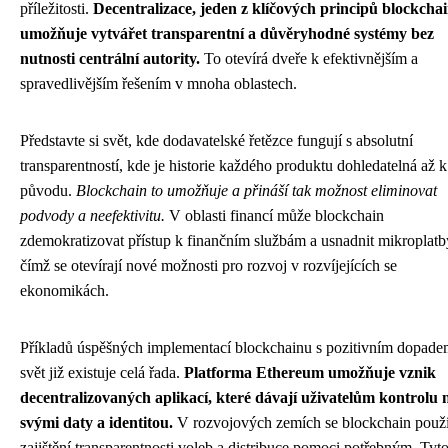
příležitosti.
Decentralizace, jeden z klíčových principů blockcha
umožňuje vytvářet transparentní a důvěryhodné systémy bez
nutnosti centrální autority.
To otevírá dveře k efektivnějším a
spravedlivějším řešením v mnoha oblastech.
Představte si svět, kde dodavatelské řetězce fungují s absolutní
transparentností, kde je historie každého produktu dohledatelná až k
původu.
Blockchain to umožňuje a přináší tak možnost eliminovat
podvody a neefektivitu.
V oblasti financí může blockchain
zdemokratizovat přístup k finančním službám a usnadnit mikroplatb
čímž se otevírají nové možnosti pro rozvoj v rozvíjejících se
ekonomikách.
Příkladů úspěšných implementací blockchainu s pozitivním dopade
svět již existuje celá řada.
Platforma Ethereum umožňuje vznik
decentralizovaných aplikací, které dávají uživatelům kontrolu 
svými daty a identitou.
V rozvojových zemích se blockchain použ
zajištění transparentnosti voleb a distribuce pomoci potřebným. Tyt