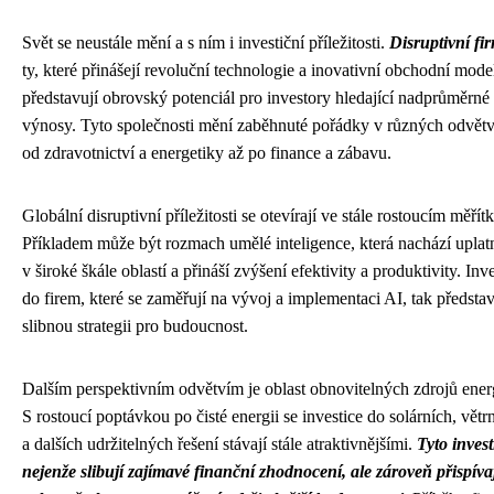
Svět se neustále mění a s ním i investiční příležitosti.
Disruptivní fi
ty, které přinášejí revoluční technologie a inovativní obchodní mode
představují obrovský potenciál pro investory hledající nadprůměrné
výnosy. Tyto společnosti mění zaběhnuté pořádky v různých odvětv
od zdravotnictví a energetiky až po finance a zábavu.
Globální disruptivní příležitosti se otevírají ve stále rostoucím měřít
Příkladem může být rozmach umělé inteligence, která nachází uplat
v široké škále oblastí a přináší zvýšení efektivity a produktivity. Inv
do firem, které se zaměřují na vývoj a implementaci AI, tak představ
slibnou strategii pro budoucnost.
Dalším perspektivním odvětvím je oblast obnovitelných zdrojů ener
S rostoucí poptávkou po čisté energii se investice do solárních, vět
a dalších udržitelných řešení stávají stále atraktivnějšími.
Tyto invest
nejenže slibují zajímavé finanční zhodnocení, ale zároveň přispívaj