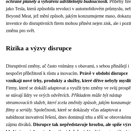
ochraně planety a vytváření udržitelnější budoucnosti.
Příběhy fir
jako Tesla, která způsobila revoluci v automobilovém průmyslu, ne
Beyond Meat, jež mění způsob, jakým konzumujeme maso, dokazuj
investice do disruptivních firem mohou přinést nejen zisk, ale i pozit
změnu pro svět.
Rizika a výzvy disrupce
Disruptivní změny, ač často vnímány s obavami, s sebou přinášejí i
nespočet příležitostí k růstu a inovacím.
Právě v období disrupce
vznikají nové trhy, produkty a služby, které dříve nebyly myslit
Firmy, které se dokáží adaptovat a využít tyto změny ve svůj prospě
se stávají lídry ve svých odvětvích.
Příkladem může být nástup
streamovacích služeb, které zcela změnily způsob, jakým konzumuj
filmy a seriály.
Společnosti, které se dokázaly včas adaptovat a
nabídnout inovativní řešení, dnes dominují trhu a těší se obrovském
zájmu diváků.
Disrupce tak nepředstavuje hrozbu, ale spíše výz