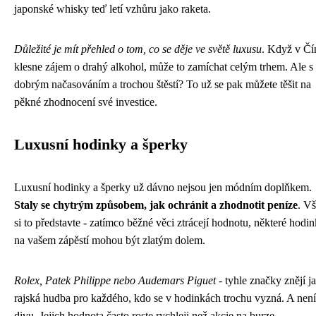
japonské whisky teď letí vzhůru jako raketa.
Důležité je mít přehled o tom, co se děje ve světě luxusu
. Když v Čí
klesne zájem o drahý alkohol, může to zamíchat celým trhem. Ale s
dobrým načasováním a trochou štěstí? To už se pak můžete těšit na
pěkné zhodnocení své investice.
Luxusní hodinky a šperky
Luxusní hodinky a šperky už dávno nejsou jen módním doplňkem.
Staly se chytrým způsobem, jak ochránit a zhodnotit peníze
. V
si to představte - zatímco běžné věci ztrácejí hodnotu, některé hodi
na vašem zápěstí mohou být zlatým dolem.
Rolex, Patek Philippe nebo Audemars Piguet
- tyhle značky znějí j
rajská hudba pro každého, kdo se v hodinkách trochu vyzná. A není
divu. Jejich hodnota často roste rychleji než akcie na burze.