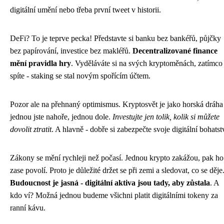
digitální umění nebo třeba první tweet v historii.
DeFi? To je teprve pecka! Představte si banku bez bankéřů, půjčky
bez papírování, investice bez makléřů.
Decentralizované finance
mění pravidla hry
. Vyděláváte si na svých kryptoměnách, zatímco
spíte - staking se stal novým spořícím účtem.
Pozor ale na přehnaný optimismus. Kryptosvět je jako horská dráha
jednou jste nahoře, jednou dole.
Investujte jen tolik, kolik si můžete
dovolit ztratit
. A hlavně - dobře si zabezpečte svoje digitální bohatstv
Zákony se mění rychleji než počasí. Jednou krypto zakážou, pak ho
zase povolí. Proto je důležité držet se při zemi a sledovat, co se děje
Budoucnost je jasná - digitální aktiva jsou tady, aby zůstala
. A
kdo ví? Možná jednou budeme všichni platit digitálními tokeny za
ranní kávu.