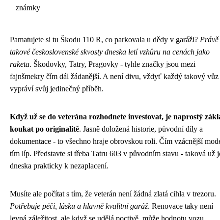
známky
Pamatujete si tu Škodu 110 R, co parkovala u dědy v garáži?
Právě
takové československé skvosty dneska letí vzhůru na cenách jako
raketa
. Škodovky, Tatry, Pragovky - tyhle značky jsou mezi
fajnšmekry čím dál žádanější. A není divu, vždyť každý takový vůz
vypráví svůj jedinečný příběh.
Když už se do veterána rozhodnete investovat, je naprostý zák
koukat po originalitě
. Jasně doložená historie, původní díly a
dokumentace - to všechno hraje obrovskou roli. Čím vzácnější mode
tím líp. Představte si třeba Tatru 603 v původním stavu - taková už j
dneska prakticky k nezaplacení.
Musíte ale počítat s tím, že veterán není žádná zlatá cihla v trezoru.
Potřebuje péči, lásku a hlavně kvalitní garáž
. Renovace taky není
levná záležitost, ale když se udělá poctivě, může hodnotu vozu