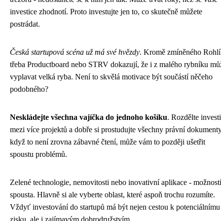
investice zhodnotí. Proto investujte jen to, co skutečně můžete
postrádat.
Česká startupová scéna už má své hvězdy
. Kromě zmíněného Rohl
třeba Productboard nebo STRV dokazují, že i z malého rybníku mů
vyplavat velká ryba. Není to skvělá motivace být součástí něčeho
podobného?
Neskládejte všechna vajíčka do jednoho košíku
. Rozdělte invest
mezi více projektů a dobře si prostudujte všechny právní dokumenty
když to není zrovna zábavné čtení, může vám to později ušetřit
spoustu problémů.
Zelené technologie, nemovitosti nebo inovativní aplikace - možností
spousta. Hlavně si ale vyberte oblast, které aspoň trochu rozumíte.
Vždyť investování do startupů má být nejen cestou k potenciálnímu
zisku, ale i zajímavým dobrodružstvím.