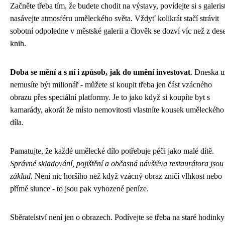
Začněte třeba tím, že budete chodit na výstavy, povídejte si s galeris
nasávejte atmosféru uměleckého světa. Vždyť kolikrát stačí strávit
sobotní odpoledne v městské galerii a člověk se dozví víc než z dese
knih.
Doba se mění a s ní i způsob, jak do umění investovat
. Dneska u
nemusíte být milionář - můžete si koupit třeba jen část vzácného
obrazu přes speciální platformy. Je to jako když si koupíte byt s
kamarády, akorát že místo nemovitosti vlastníte kousek uměleckého
díla.
Pamatujte, že každé umělecké dílo potřebuje péči jako malé dítě.
Správné skladování, pojištění a občasná návštěva restaurátora jsou
základ
. Není nic horšího než když vzácný obraz zničí vlhkost nebo
přímé slunce - to jsou pak vyhozené peníze.
Sběratelství není jen o obrazech. Podívejte se třeba na staré hodinky