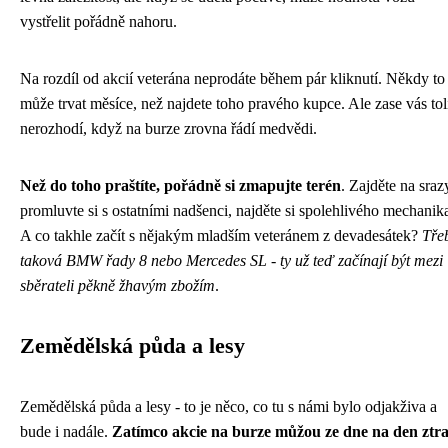
vystřelit pořádně nahoru.
Na rozdíl od akcií veterána neprodáte během pár kliknutí. Někdy to
může trvat měsíce, než najdete toho pravého kupce. Ale zase vás tol
nerozhodí, když na burze zrovna řádí medvědi.
Než do toho praštíte, pořádně si zmapujte terén
. Zajděte na sraz
promluvte si s ostatními nadšenci, najděte si spolehlivého mechanik
A co takhle začít s nějakým mladším veteránem z devadesátek?
Tře
taková BMW řady 8 nebo Mercedes SL - ty už teď začínají být mezi
sběrateli pěkně žhavým zbožím
.
Zemědělská půda a lesy
Zemědělská půda a lesy - to je něco, co tu s námi bylo odjakživa a
bude i nadále.
Zatímco akcie na burze můžou ze dne na den ztra