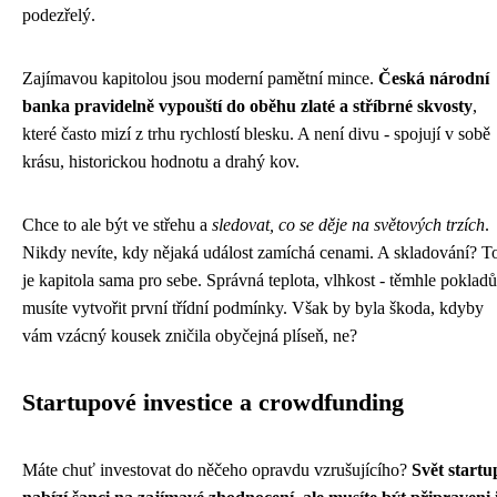
podezřelý.
Zajímavou kapitolou jsou moderní pamětní mince.
Česká národní
banka pravidelně vypouští do oběhu zlaté a stříbrné skvosty
,
které často mizí z trhu rychlostí blesku. A není divu - spojují v sobě
krásu, historickou hodnotu a drahý kov.
Chce to ale být ve střehu a
sledovat, co se děje na světových trzích
.
Nikdy nevíte, kdy nějaká událost zamíchá cenami. A skladování? T
je kapitola sama pro sebe. Správná teplota, vlhkost - těmhle poklad
musíte vytvořit první třídní podmínky. Však by byla škoda, kdyby
vám vzácný kousek zničila obyčejná plíseň, ne?
Startupové investice a crowdfunding
Máte chuť investovat do něčeho opravdu vzrušujícího?
Svět startu