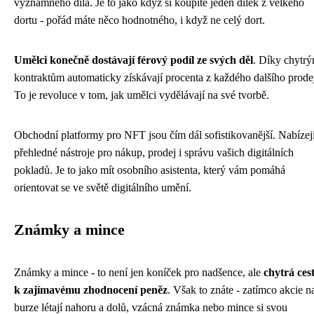
významného díla. Je to jako když si koupíte jeden dílek z velkého
dortu - pořád máte něco hodnotného, i když ne celý dort.
Umělci konečně dostávají férový podíl ze svých děl
. Díky chytr
kontraktům automaticky získávají procenta z každého dalšího prode
To je revoluce v tom, jak umělci vydělávají na své tvorbě.
Obchodní platformy pro NFT jsou čím dál sofistikovanější. Nabízej
přehledné nástroje pro nákup, prodej i správu vašich digitálních
pokladů. Je to jako mít osobního asistenta, který vám pomáhá
orientovat se ve světě digitálního umění.
Známky a mince
Známky a mince - to není jen koníček pro nadšence, ale
chytrá ces
k zajímavému zhodnocení peněz
. Však to znáte - zatímco akcie n
burze létají nahoru a dolů, vzácná známka nebo mince si svou