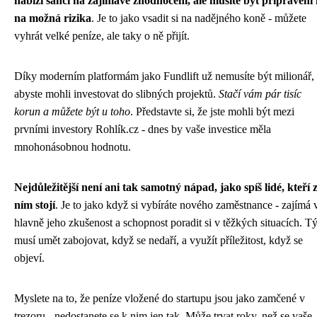
nabízí šanci na zajímavé zhodnocení, ale musíte být připraveni 
na možná rizika
. Je to jako vsadit si na nadějného koně - můžete
vyhrát velké peníze, ale taky o ně přijít.
Díky moderním platformám jako Fundlift už nemusíte být milionář,
abyste mohli investovat do slibných projektů.
Stačí vám pár tisíc
korun a můžete být u toho
. Představte si, že jste mohli být mezi
prvními investory Rohlík.cz - dnes by vaše investice měla
mnohonásobnou hodnotu.
Nejdůležitější není ani tak samotný nápad, jako spíš lidé, kteří 
ním stojí
. Je to jako když si vybíráte nového zaměstnance - zajímá 
hlavně jeho zkušenost a schopnost poradit si v těžkých situacích. 
musí umět zabojovat, když se nedaří, a využít příležitost, když se
objeví.
Myslete na to, že peníze vložené do startupu jsou jako zamčené v
trezoru - nedostanete se k nim jen tak. Může trvat roky, než se vaše