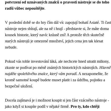
potvrzení od uznávaných znalců o pravosti nástroje se do toho
radši vůbec nepouštějte
.
V poslední době se do hry čím dál víc zapojují bohatí Asiaté. Ti čas
nástroje nejen sbírají, ale na ně i hrají - představte si, že máte doma
kousek historie, který navíc krásně zní! A protože těch skutečně
starých nástrojů je omezené množství, jejich cena jen tak klesat
nebude.
Pokud vás tohle investování láká, ale nechcete hned utratit miliony,
zkuste se podívat po méně známých historických nástrojích.
Hlavně 
najděte spolehlivého znalce, který vám poradí
. A nezapomeňte, že
kromě samotné koupě budete muset platit i za údržbu, pojistku a
bezpečné uložení.
Docela zajímavá je i možnost koupit si jen část vzácného nástroje -
jako když si koupíte podíl v nějaké firmě.
Pro ty, kdo chtějí