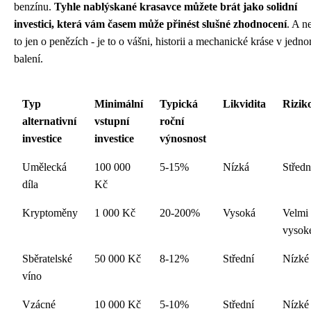
benzínu.
Tyhle nablýskané krasavce můžete brát jako solidní
investici, která vám časem může přinést slušné zhodnocení
. A n
to jen o penězích - je to o vášni, historii a mechanické kráse v jedn
balení.
Typ
Minimální
Typická
Likvidita
Rizik
alternativní
vstupní
roční
investice
investice
výnosnost
Umělecká
100 000
5-15%
Nízká
Středn
díla
Kč
Kryptoměny
1 000 Kč
20-200%
Vysoká
Velmi
vysok
Sběratelské
50 000 Kč
8-12%
Střední
Nízké
víno
Vzácné
10 000 Kč
5-10%
Střední
Nízké