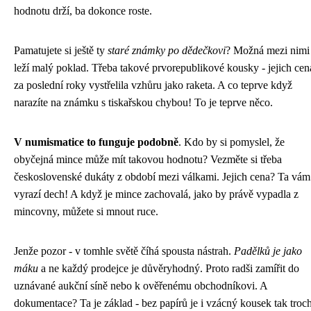
hodnotu drží, ba dokonce roste.
Pamatujete si ještě ty
staré známky po dědečkovi
? Možná mezi nimi
leží malý poklad. Třeba takové prvorepublikové kousky - jejich cen
za poslední roky vystřelila vzhůru jako raketa. A co teprve když
narazíte na známku s tiskařskou chybou! To je teprve něco.
V numismatice to funguje podobně
. Kdo by si pomyslel, že
obyčejná mince může mít takovou hodnotu? Vezměte si třeba
československé dukáty z období mezi válkami. Jejich cena? Ta vám
vyrazí dech! A když je mince zachovalá, jako by právě vypadla z
mincovny, můžete si mnout ruce.
Jenže pozor - v tomhle světě číhá spousta nástrah.
Padělků je jako
máku
a ne každý prodejce je důvěryhodný. Proto radši zamířit do
uznávané aukční síně nebo k ověřenému obchodníkovi. A
dokumentace? Ta je základ - bez papírů je i vzácný kousek tak troc