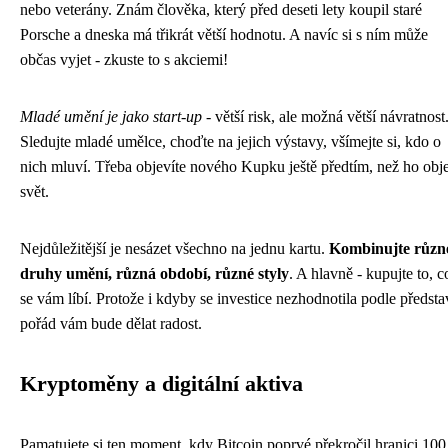
nebo veterány. Znám člověka, který před deseti lety koupil staré
Porsche a dneska má třikrát větší hodnotu. A navíc si s ním může
občas vyjet - zkuste to s akciemi!
Mladé umění je jako start-up
- větší risk, ale možná větší návratnost
Sledujte mladé umělce, choďte na jejich výstavy, všímejte si, kdo o
nich mluví. Třeba objevíte nového Kupku ještě předtím, než ho obj
svět.
Nejdůležitější je nesázet všechno na jednu kartu.
Kombinujte různ
druhy umění, různá období, různé styly
. A hlavně - kupujte to, c
se vám líbí. Protože i kdyby se investice nezhodnotila podle předsta
pořád vám bude dělat radost.
Kryptoměny a digitální aktiva
Pamatujete si ten moment, kdy Bitcoin poprvé překročil hranici 100