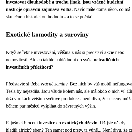
investovat dlouhodobě a trochu jinak, jsou vzácné hudební
nástroje opravdu zajímavá volba
. Navíc máte doma něco, co má
skutečnou historickou hodnotu - a to se počítá!
Exotické komodity a suroviny
Když se řekne investování, většina z nás si představí akcie nebo
nemovitosti. Ale co takhle nahlédnout do světa
netradičních
investičních příležitostí
?
Představte si třeba
vzácné zeminy
. Bez nich by váš mobil nefungova
Tesla by nejezdila. Jsou všude kolem nás, ale málokdo o nich ví. Čí
drží v rukách většinu světové produkce - není divu, že se ceny můž
během pár měsíců vyšplhat do závratných výšin.
Fajnšmekři ocení investice do
exotických dřevin
. Už jste někdy
hladili africký eben? Ten samet pod prsty, ta vůně... Není divu, že z