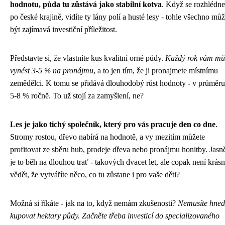
hodnotu, půda tu zůstává jako stabilní kotva
. Když se rozhlédne
po české krajině, vidíte ty lány polí a husté lesy - tohle všechno mů
být zajímavá investiční příležitost.
Představte si, že vlastníte kus kvalitní orné půdy.
Každý rok vám mů
vynést 3-5 % na pronájmu
, a to jen tím, že ji pronajmete místnímu
zemědělci. K tomu se přidává dlouhodobý růst hodnoty - v průměru
5-8 % ročně. To už stojí za zamyšlení, ne?
Les je jako tichý společník, který pro vás pracuje den co dne
.
Stromy rostou, dřevo nabírá na hodnotě, a vy mezitím můžete
profitovat ze sběru hub, prodeje dřeva nebo pronájmu honitby. Jasn
je to běh na dlouhou trať - takových dvacet let, ale copak není krás
vědět, že vytváříte něco, co tu zůstane i pro vaše děti?
Možná si říkáte - jak na to, když nemám zkušenosti?
Nemusíte hned
kupovat hektary půdy. Začněte třeba investicí do specializovaného