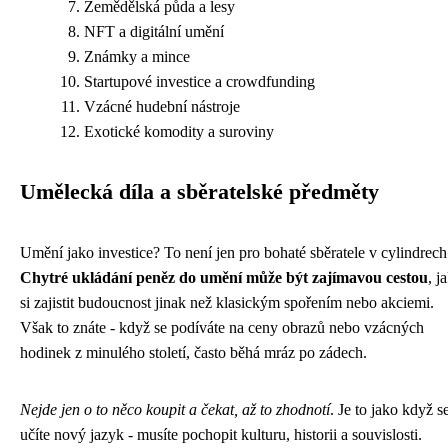
Zemědělská půda a lesy
NFT a digitální umění
Známky a mince
Startupové investice a crowdfunding
Vzácné hudební nástroje
Exotické komodity a suroviny
Umělecká díla a sběratelské předměty
Umění jako investice? To není jen pro bohaté sběratele v cylindrech
Chytré ukládání peněz do umění může být zajímavou cestou
, j
si zajistit budoucnost jinak než klasickým spořením nebo akciemi.
Však to znáte - když se podíváte na ceny obrazů nebo vzácných
hodinek z minulého století, často běhá mráz po zádech.
Nejde jen o to něco koupit a čekat, až to zhodnotí
. Je to jako když s
učíte nový jazyk - musíte pochopit kulturu, historii a souvislosti.