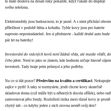
to máte doslova na dosah ruky pokaždé, když ťukáte do displeje
svého telefonu.
Elektromobily jsou budoucnost, to je jasné. A s nimi přichází ohro
příležitost v podobě lithia a kobaltu. Tyhle kovy jsou pro baterie
naprosto nepostradatelné. Jen si představte - každé druhé auto bude
pár let na baterky!
Investování do vzácných kovů není žádná věda, ale musíte vědět, do
čeho jdete
. Není to jako se zlatem, kde hodnotu určuje hlavně záje
investorů. Tady hraje prim průmysl a jeho potřeby.
Na co si dát pozor?
Především na kvalitu a certifikaci
. Nekupujte
zajíce v pytli! A taky si rozmyslete, jestli chcete kovy skutečně
skladovat doma (což může být u některých docela oříšek), nebo rad
zainvestovat přes fondy. Rozložení rizika mezi různé kovy je prostě
chytrý tah - co kdyby jeden z nich zrovna neměl svůj den?