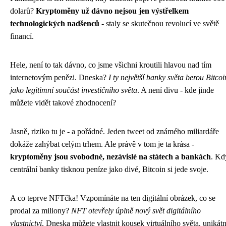
dolarů?
Kryptoměny už dávno nejsou jen výstřelkem
technologických nadšenců
- staly se skutečnou revolucí ve světě
financí.
Hele, není to tak dávno, co jsme všichni kroutili hlavou nad tím
internetovým penězi. Dneska?
I ty největší banky světa berou Bitcoi
jako legitimní součást investičního světa
. A není divu - kde jinde
můžete vidět takové zhodnocení?
Jasně, riziko tu je - a pořádné. Jeden tweet od známého miliardáře
dokáže zahýbat celým trhem. Ale právě v tom je ta krása -
kryptoměny jsou svobodné, nezávislé na státech a bankách
. Kd
centrální banky tisknou peníze jako divé, Bitcoin si jede svoje.
A co teprve NFTčka! Vzpomínáte na ten digitální obrázek, co se
prodal za miliony?
NFT otevřely úplně nový svět digitálního
vlastnictví
. Dneska můžete vlastnit kousek virtuálního světa, unikátn