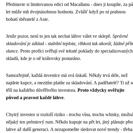
Představte si limitovanou edici od Macallanu - dnes ji koupíte, za pá
let může mít dvojnásobnou hodnotu. Zvlášť když po ní prahnou
bohatí sběratelé z Asie.
Jenže pozor, není to jen tak nechat láhve válet ve sklepě.
Správné
skladování je základ - stabilní teplota, vlhkost tak akorát, žádné pří
slunce
. Proto profíci svěřují své tekuté poklady do specializovaných
skladů, kde je o ně královsky postaráno.
Samozřejmě, každá investice má svá úskalí. Někdy trvá déle, než
najdete kupce, a mezitím platíte za skladování. A padělatelé? Ti už s
těší na každého důvěřivého investora.
Proto vždycky ověřujte
původ a pravost každé láhve
.
Chytrý investor si rozloží riziko - trochu vína, trochu whisky, možná
nějaký ten prémiový rum. Někdo kupuje na pět let, jiný plánuje pře
lahve až další generaci. A nezapomeňte sledovat nové trendy - třeba