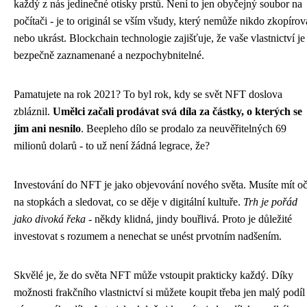
každý z nás jedinečné otisky prstů. Není to jen obyčejný soubor na
počítači - je to originál se vším všudy, který nemůže nikdo zkopírov
nebo ukrást. Blockchain technologie zajišťuje, že vaše vlastnictví je
bezpečně zaznamenané a nezpochybnitelné.
Pamatujete na rok 2021? To byl rok, kdy se svět NFT doslova
zbláznil.
Umělci začali prodávat svá díla za částky, o kterých se
jim ani nesnilo
. Beepleho dílo se prodalo za neuvěřitelných 69
milionů dolarů - to už není žádná legrace, že?
Investování do NFT je jako objevování nového světa. Musíte mít oč
na stopkách a sledovat, co se děje v digitální kultuře.
Trh je pořád
jako divoká řeka
- někdy klidná, jindy bouřlivá. Proto je důležité
investovat s rozumem a nenechat se unést prvotním nadšením.
Skvělé je, že do světa NFT může vstoupit prakticky každý. Díky
možnosti frakčního vlastnictví si můžete koupit třeba jen malý podíl