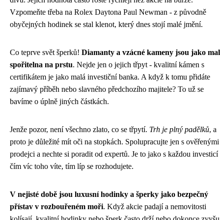
Vzpomeňte třeba na Rolex Daytona Paul Newman - z původně
obyčejných hodinek se stal klenot, který dnes stojí malé jmění.
Co teprve svět šperků!
Diamanty a vzácné kameny jsou jako ma
spořitelna na prstu
. Nejde jen o jejich třpyt - kvalitní kámen s
certifikátem je jako malá investiční banka. A když k tomu přidáte
zajímavý příběh nebo slavného předchozího majitele? To už se
bavíme o úplně jiných částkách.
Jenže pozor, není všechno zlato, co se třpytí.
Trh je plný padělků
, a
proto je důležité mít oči na stopkách. Spolupracujte jen s ověřenými
prodejci a nechte si poradit od expertů. Je to jako s každou investicí 
čím víc toho víte, tím líp se rozhodujete.
V nejisté době jsou luxusní hodinky a šperky jako bezpečný
přístav v rozbouřeném moři
. Když akcie padají a nemovitosti
kolísají, kvalitní hodinky nebo šperk často drží nebo dokonce zvyšu