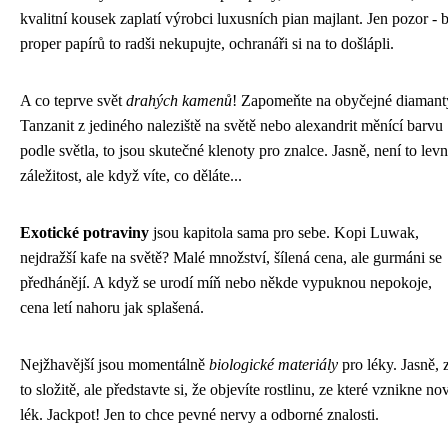
kvalitní kousek zaplatí výrobci luxusních pian majlant. Jen pozor - 
proper papírů to radši nekupujte, ochranáři si na to došlápli.
A co teprve svět
drahých kamenů
! Zapomeňte na obyčejné diamant
Tanzanit z jediného naleziště na světě nebo alexandrit měnící barvu
podle světla, to jsou skutečné klenoty pro znalce. Jasně, není to lev
záležitost, ale když víte, co děláte...
Exotické potraviny
jsou kapitola sama pro sebe. Kopi Luwak,
nejdražší kafe na světě? Malé množství, šílená cena, ale gurmáni se
předhánějí. A když se urodí míň nebo někde vypuknou nepokoje,
cena letí nahoru jak splašená.
Nejžhavější jsou momentálně
biologické materiály
pro léky. Jasně, 
to složitě, ale představte si, že objevíte rostlinu, ze které vznikne no
lék. Jackpot! Jen to chce pevné nervy a odborné znalosti.