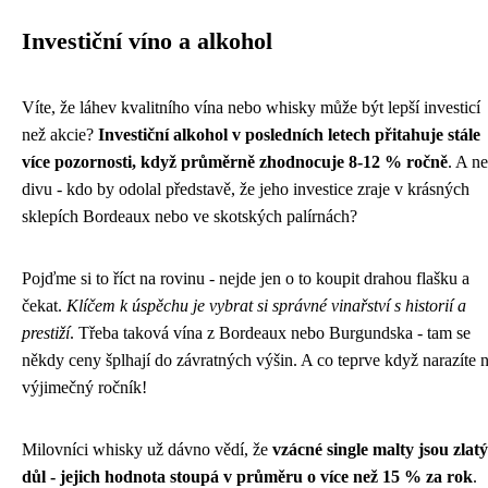
Investiční víno a alkohol
Víte, že láhev kvalitního vína nebo whisky může být lepší investicí
než akcie?
Investiční alkohol v posledních letech přitahuje stále
více pozornosti, když průměrně zhodnocuje 8-12 % ročně
. A ne
divu - kdo by odolal představě, že jeho investice zraje v krásných
sklepích Bordeaux nebo ve skotských palírnách?
Pojďme si to říct na rovinu - nejde jen o to koupit drahou flašku a
čekat.
Klíčem k úspěchu je vybrat si správné vinařství s historií a
prestiží
. Třeba taková vína z Bordeaux nebo Burgundska - tam se
někdy ceny šplhají do závratných výšin. A co teprve když narazíte 
výjimečný ročník!
Milovníci whisky už dávno vědí, že
vzácné single malty jsou zlatý
důl - jejich hodnota stoupá v průměru o více než 15 % za rok
.