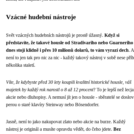
Vzácné hudební nástroje
Svět vzácných hudebních nástrojů je prostě úžasný.
Když si
představíte, že takové housle od Stradivariho nebo Guarneriho
dnes stojí klidně i přes 10 milionů dolarů, to vám vyrazí dech
. A
není to jen tak pro nic za nic - každý takový nástroj v sobě nese pří
několika staletí.
Víte, že kdybyste před 30 lety koupili kvalitní historické housle, váš
majetek by každý rok narostl o 8 až 12 procent
? To je lepší než lecj
akcie nebo dluhopisy. A nemusí jít jen o housle - sběratelé se doslov
perou o staré klavíry Steinway nebo Bösendorfer.
Jasně, není to jako nakupovat zlato nebo akcie na burze. Každý
nástroj je originál a musíte opravdu vědět, do čeho jdete.
Bez