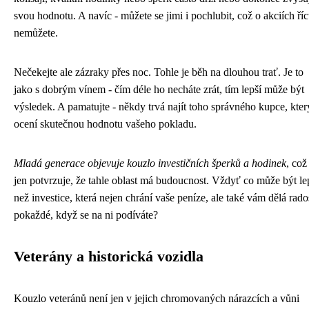
svou hodnotu. A navíc - můžete se jimi i pochlubit, což o akciích říc
nemůžete.
Nečekejte ale zázraky přes noc. Tohle je běh na dlouhou trať. Je to
jako s dobrým vínem - čím déle ho necháte zrát, tím lepší může být
výsledek. A pamatujte - někdy trvá najít toho správného kupce, kter
ocení skutečnou hodnotu vašeho pokladu.
Mladá generace objevuje kouzlo investičních šperků a hodinek
, což
jen potvrzuje, že tahle oblast má budoucnost. Vždyť co může být le
než investice, která nejen chrání vaše peníze, ale také vám dělá rado
pokaždé, když se na ni podíváte?
Veterány a historická vozidla
Kouzlo veteránů není jen v jejich chromovaných nárazcích a vůni