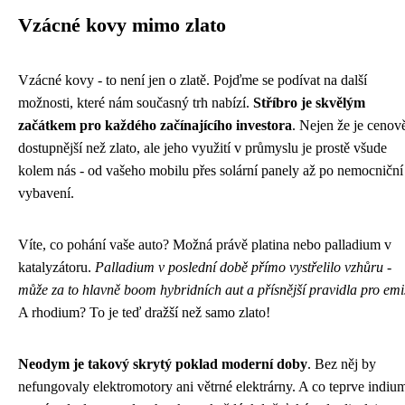
Vzácné kovy mimo zlato
Vzácné kovy - to není jen o zlatě. Pojďme se podívat na další
možnosti, které nám současný trh nabízí.
Stříbro je skvělým
začátkem pro každého začínajícího investora
. Nejen že je cenov
dostupnější než zlato, ale jeho využití v průmyslu je prostě všude
kolem nás - od vašeho mobilu přes solární panely až po nemocniční
vybavení.
Víte, co pohání vaše auto? Možná právě platina nebo palladium v
katalyzátoru.
Palladium v poslední době přímo vystřelilo vzhůru -
může za to hlavně boom hybridních aut a přísnější pravidla pro emi
A rhodium? To je teď dražší než samo zlato!
Neodym je takový skrytý poklad moderní doby
. Bez něj by
nefungovaly elektromotory ani větrné elektrárny. A co teprve indium